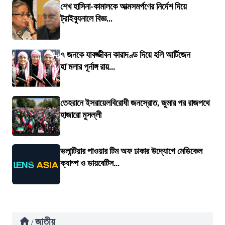
শেখ হাসিনা-কামালকে আত্মসমর্পণের নির্দেশ দিয়ে
ট্রাইব্যুনালে বিজ্ঞ...
৭ জনকে যাবজ্জীবন কারাদণ্ড দিয়ে হলি আর্টিজেন
হা'মলার পূর্নাঙ্গ রায়...
তেহরানে ইসরায়েলবিরোধী জনস্রোত, জুমার পর রাজপথে
হাজারো মুসল্লী
ভলান্টিয়ার পাওয়ার টিম অফ ঢাকার উদ্যোগে মেডিকেল
ক্যাম্প ও ডায়বেটিস...
জাতীয়
/