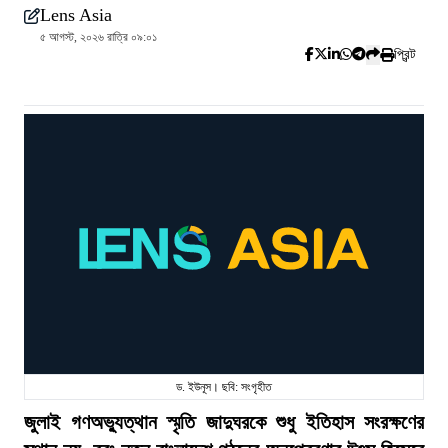
Lens Asia
৫ আগস্ট, ২০২৬ রাত্রি ০৯:০১
প্রিন্ট
ড. ইউনূস। ছবি: সংগৃহীত
জুলাই গণঅভ্যুত্থান স্মৃতি জাদুঘরকে শুধু ইতিহাস সংরক্ষণের