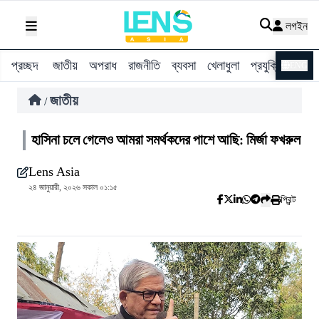
লগইন
প্রচ্ছদ
জাতীয়
অপরাধ
রাজনীতি
ব্যবসা
খেলাধুলা
প্রযুক্তি
বিশ্ব
ENG
জাতীয়
/
হাসিনা চলে গেলেও আমরা সমর্থকদের পাশে আছি: মির্জা ফখরুল
Lens Asia
২৪ জানুয়ারী, ২০২৬ সকাল ০১:১৫
প্রিন্ট