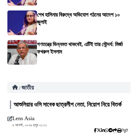
শেখ হাসিনার বিরুদ্ধে অভিযোগ গঠনের আদেশ ১০
জুলাই
গণতন্ত্রে ভিন্নমত থাকবেই, এটিই তার সৌন্দর্য: মির্জা
ফখরুল ইসলাম
জাতীয়
/
আশুলিয়ার ওসি সাবেক ছাত্রলীগ নেতা, নিয়োগ নিয়ে বিতর্ক
Lens Asia
৬ আগস্ট, ২০২৬ দুপুর ০১:০১
প্রিন্ট