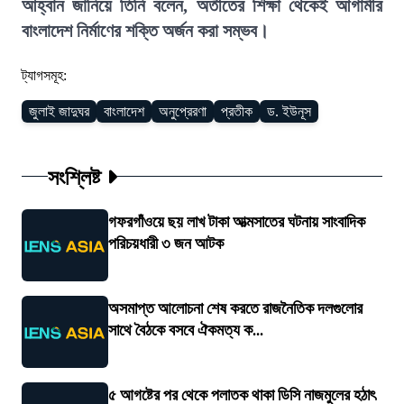
আহ্বান জানিয়ে তিনি বলেন, অতীতের শিক্ষা থেকেই আগামীর
বাংলাদেশ নির্মাণের শক্তি অর্জন করা সম্ভব।
ট্যাগসমূহ:
জুলাই জাদুঘর
বাংলাদেশ
অনুপ্রেরণা
প্রতীক
ড. ইউনূস
সংশ্লিষ্ট
গফরগাঁওয়ে ছয় লাখ টাকা আত্মসাতের ঘটনায় সাংবাদিক
পরিচয়ধারী ৩ জন আটক
অসমাপ্ত আলোচনা শেষ করতে রাজনৈতিক দলগুলোর
সাথে বৈঠকে বসবে ঐকমত্য ক...
৫ আগষ্টের পর থেকে পলাতক থাকা ডিসি নাজমুলের হঠাৎ