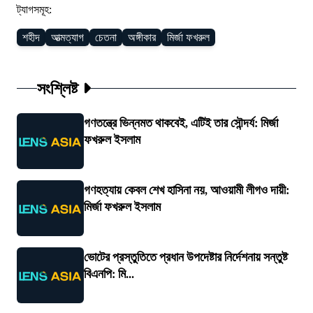
ট্যাগসমূহ:
শহীদ
আত্মত্যাগ
চেতনা
অঙ্গীকার
মির্জা ফখরুল
সংশ্লিষ্ট
গণতন্ত্রে ভিন্নমত থাকবেই, এটিই তার সৌন্দর্য: মির্জা
ফখরুল ইসলাম
গণহত্যায় কেবল শেখ হাসিনা নয়, আওয়ামী লীগও দায়ী:
মির্জা ফখরুল ইসলাম
ভোটের প্রস্তুতিতে প্রধান উপদেষ্টার নির্দেশনায় সন্তুষ্ট
বিএনপি: মি...