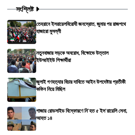
সংশ্লিষ্ট
তেহরানে ইসরায়েলবিরোধী জনস্রোত, জুমার পর রাজপথে
হাজারো মুসল্লী
নতুনবাজার সড়কে অবরোধ, বিক্ষোভে উত্তাল
ইউআইইউ শিক্ষার্থীরা
জুলাই গণহত্যার বিচার দাবিতে আইন উপদেষ্টার প্রতীকী
কফিন নিয়ে মিছিল
গাজায় রোডসাইড বিস্ফোরণে নি'হত ৫ ইস'রায়েলি সেনা,
আহত ১৪