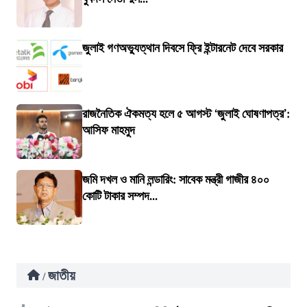
জুলাই গণঅভ্যুত্থান দিবসে ফ্রি ইন্টারনেট দেবে সরকার
রাজনৈতিক ঐকমত্য হলে ৫ আগস্ট ‘জুলাই ঘোষণাপত্র’:
আসিফ মাহমুদ
জমি দখল ও মানি লন্ডারিং: সাবেক মন্ত্রী গাজীর ৪০০
কোটি টাকার সম্পদ...
জাতীয়
/