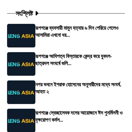
সংশ্লিষ্ট
রূপগঞ্জে ব্যবসায়ী মামুন হত্যার ৬ দিন পেরিয়ে গেলেও
আসামিরা এখনো ধর...
রূপগঞ্জে আধিপত্য বিস্তারকে কেন্দ্র করে যুবদল-
ছাত্রদল সংঘর্ষে গুলি...
নগর ভবনে ইশরাক হোসেনের অনুসারীদের মধ্যে সংঘর্ষ,
আহত ২
রূপগঞ্জে স্বেচ্ছাসেবক দলের আয়োজনে ঈদ পুনর্মিলনী ও
বৃক্ষরোপণ কর্মস...