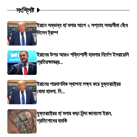
সংশ্লিষ্ট
ইরানে সম্ভাব্য হা'মলার আগে ২ সপ্তাহ সময়সীমা বেঁধে
দিলেন ট্রাম্প
ইরানের উপর আরও শক্তিশালী হামলার নির্দেশ ইসরায়েলি
প্রতিরক্ষামন্ত্র...
ইরানের পারমাণবিক স্থাপনা লক্ষ্য করে যুক্তরাষ্ট্রের
বোমা হামলা, নি...
যুক্তরাষ্ট্রের হা'মলার কড়া নিন্দা জানালো ইরান,
প্রতিশোধের হুমকি