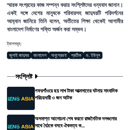
স্মারক সংগ্রহের কাজ সম্পন্ন করায় সংশ্লিষ্টদের ধন্যবাদ জানান।
একই সঙ্গে দেশের মানুষকে পরিবারসহ জাদুঘরটি পরিদর্শনের
আহ্বান জানিয়ে তিনি বলেন, অতীতের শিক্ষা থেকেই আগামীর
বাংলাদেশ নির্মাণের শক্তি অর্জন করা সম্ভব।
ট্যাগসমূহ:
জুলাই জাদুঘর
বাংলাদেশ
অনুপ্রেরণা
প্রতীক
ড. ইউনূস
সংশ্লিষ্ট
গফরগাঁওয়ে ছয় লাখ টাকা আত্মসাতের ঘটনায় সাংবাদিক
পরিচয়ধারী ৩ জন আটক
অসমাপ্ত আলোচনা শেষ করতে রাজনৈতিক দলগুলোর
সাথে বৈঠকে বসবে ঐকমত্য ক...