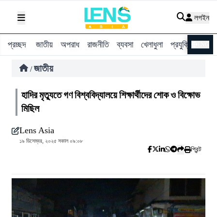
লগইন
প্রচ্ছদ
জাতীয়
অপরাধ
রাজনীতি
ব্যবসা
খেলাধুলা
প্রযুক্তি
বিশ্ব
ENG
জাতীয়
/
হাদির মৃত্যুতে গণ বিশ্ববিদ্যালয়ে শিক্ষার্থীদের শোক ও বিক্ষোভ
মিছিল
Lens Asia
১৯ ডিসেম্বর, ২০২৫ সকাল ০৯:০৮
প্রিন্ট