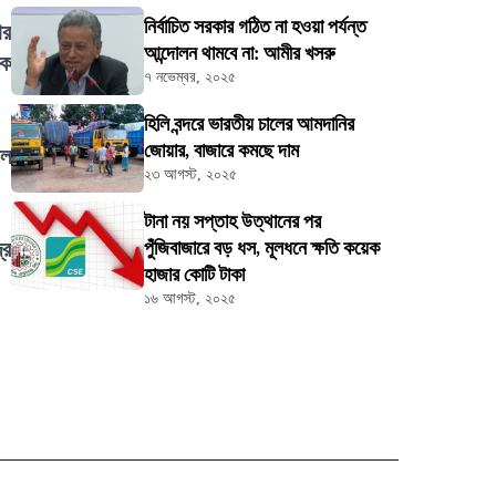
নির্বাচিত সরকার গঠিত না হওয়া পর্যন্ত
ার
আন্দোলন থামবে না: আমীর খসরু
িক
৭ নভেম্বর, ২০২৫
হিলি বন্দরে ভারতীয় চালের আমদানির
জোয়ার, বাজারে কমছে দাম
াল
২৩ আগস্ট, ২০২৫
টানা নয় সপ্তাহ উত্থানের পর
্র
পুঁজিবাজারে বড় ধস, মূলধনে ক্ষতি কয়েক
হাজার কোটি টাকা
১৬ আগস্ট, ২০২৫