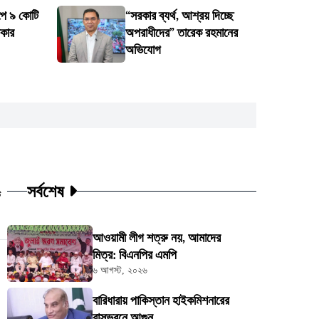
্পে ৯ কোটি
“সরকার ব্যর্থ, আশ্রয় দিচ্ছে
রকার
অপরাধীদের” তারেক রহমানের
অভিযোগ
সর্বশেষ
ট
আওয়ামী লীগ শত্রু নয়, আমাদের
মিত্র: বিএনপির এমপি
৬ আগস্ট, ২০২৬
বারিধারায় পাকিস্তান হাইকমিশনারের
বাসভবনে আগুন