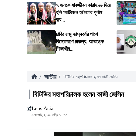
৭ জনকে যাবজ্জীবন কারাদণ্ড দিয়ে
হলি আর্টিজেন হা'মলার পূর্নাঙ্গ
রায়...
ঢাবির রাজু ভাস্কর্যের পাশে
বিস্ফোরণে চাঞ্চল্য, আতঙ্কে
শিক্ষার্থীর...
জাতীয়
/
/
বিটিভির মহাপরিচালক হলেন কাজী জেসিন
বিটিভির মহাপরিচালক হলেন কাজী জেসিন
Lens Asia
৬ আগস্ট, ২০২৬ রাত্রি ১০:৩৩