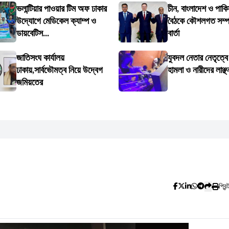
ভলান্টিয়ার পাওয়ার টিম অফ ঢাকার
চীন, বাংলাদেশ ও পাকি
উদ্যোগে মেডিকেল ক্যাম্প ও
বৈঠকে কৌশলগত সম্পর্
ডায়বেটিস...
বার্তা
জাতিসংঘ কার্যালয়
যুবদল নেতার নেতৃত্ব
ঢাকায়,সার্বভৌমত্ব নিয়ে উদ্বেগ
হামলা ও নারীদের লাঞ্ছ
জমিয়তের
প্রিন্