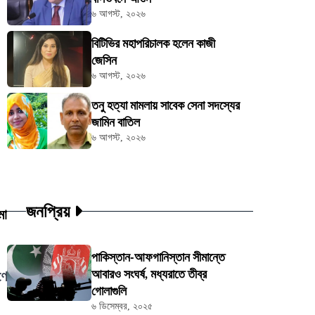
৬ আগস্ট, ২০২৬
বিটিভির মহাপরিচালক হলেন কাজী
জেসিন
৬ আগস্ট, ২০২৬
তনু হত্যা মামলায় সাবেক সেনা সদস্যের
জামিন বাতিল
৬ আগস্ট, ২০২৬
জনপ্রিয়
মা
পাকিস্তান-আফগানিস্তান সীমান্তে
আবারও সংঘর্ষ, মধ্যরাতে তীব্র
ণে
গোলাগুলি
৬ ডিসেম্বর, ২০২৫