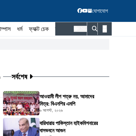
যোগাযোগ
াম্পাস
ধর্ম
ফ্যাক্ট চেক
কর্মকর্তা
ENG
সর্বশেষ
ট
আওয়ামী লীগ শত্রু নয়, আমাদের
মিত্র: বিএনপির এমপি
৬ আগস্ট, ২০২৬
বারিধারায় পাকিস্তান হাইকমিশনারের
বাসভবনে আগুন