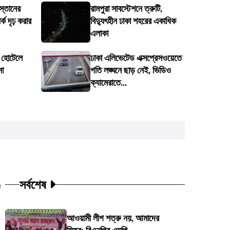
স্তানের
রামপুরা সাবস্টেশনে ত্রুটি,
ক দৃঢ় করার
বিদ্যুৎহীন ঢাকা শহরের একাধিক
এলাকা
ে হোটেলে
ঢাকা এলিভেটেড এক্সপ্রেসওয়েতে
না
গতি লঙ্ঘনে ছাড় নেই, ভিডিও
ক্যামেরাতে...
সর্বশেষ
ট
আওয়ামী লীগ শত্রু নয়, আমাদের