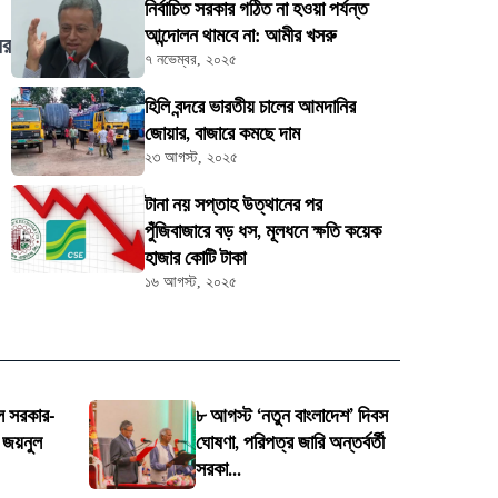
নির্বাচিত সরকার গঠিত না হওয়া পর্যন্ত
আন্দোলন থামবে না: আমীর খসরু
ের
৭ নভেম্বর, ২০২৫
হিলি বন্দরে ভারতীয় চালের আমদানির
জোয়ার, বাজারে কমছে দাম
২৩ আগস্ট, ২০২৫
টানা নয় সপ্তাহ উত্থানের পর
পুঁজিবাজারে বড় ধস, মূলধনে ক্ষতি কয়েক
হাজার কোটি টাকা
১৬ আগস্ট, ২০২৫
হলে সরকার-
৮ আগস্ট ‘নতুন বাংলাদেশ’ দিবস
: জয়নুল
ঘোষণা, পরিপত্র জারি অন্তর্বর্তী
সরকা...