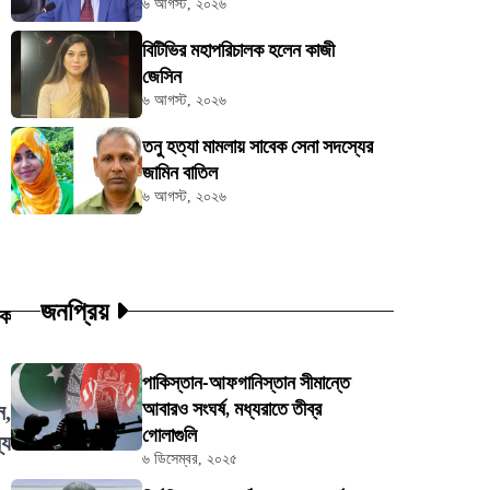
৬ আগস্ট, ২০২৬
বিটিভির মহাপরিচালক হলেন কাজী
জেসিন
৬ আগস্ট, ২০২৬
তনু হত্যা মামলায় সাবেক সেনা সদস্যের
জামিন বাতিল
৬ আগস্ট, ২০২৬
জনপ্রিয়
িক
পাকিস্তান-আফগানিস্তান সীমান্তে
আবারও সংঘর্ষ, মধ্যরাতে তীব্র
ন,
গোলাগুলি
্য
৬ ডিসেম্বর, ২০২৫