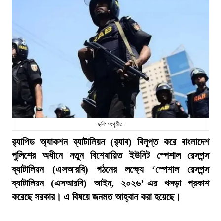
ছবি: সংগৃহীত
র‍্যাপিড অ্যাকশন ব্যাটালিয়ন (র‍্যাব) বিলুপ্ত করে বাংলাদেশ
পুলিশের অধীনে নতুন বিশেষায়িত ইউনিট স্পেশাল রেসপন্স
ব্যাটালিয়ন (এসআরবি) গঠনের লক্ষ্যে ‘স্পেশাল রেসপন্স
ব্যাটালিয়ন (এসআরবি) আইন, ২০২৬’-এর খসড়া প্রকাশ
করেছে সরকার। এ বিষয়ে জনমত আহ্বান করা হয়েছে।