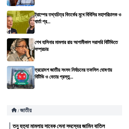
ট্রাম্পের তথ্যচিত্র বিতর্কের মুখে বিবিসির মহাপরিচালক ও
বার্তা প্র...
শেখ হাসিনার মামলার রায় আগামীকাল সরাসরি বিটিভিতে
সম্প্রচার
ত্রয়োদশ জাতীয় সংসদ নির্বাচনের তফসিল ঘোষণায়
বিটিভি ও বেতার প্রস্তু...
জাতীয়
/
তনু হত্যা মামলায় সাবেক সেনা সদস্যের জামিন বাতিল