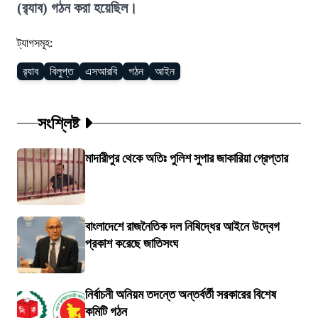
(র‍্যাব) গঠন করা হয়েছিল।
ট্যাগসমূহ:
র‍্যাব
বিলুপ্ত
এসআরবি
গঠন
আইন
সংশ্লিষ্ট
মাদারীপুর থেকে অতিঃ পুলিশ সুপার জাকারিয়া গ্রেপ্তার
বাংলাদেশে রাজনৈতিক দল নিষিদ্ধের আইনে উদ্বেগ
প্রকাশ করেছে জাতিসংঘ
নির্বাচনী অনিয়ম তদন্তে অন্তর্বর্তী সরকারের বিশেষ
কমিটি গঠন