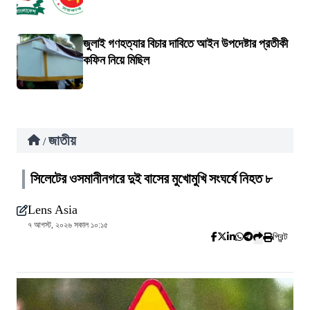
জুলাই গণহত্যার বিচার দাবিতে আইন উপদেষ্টার প্রতীকী
কফিন নিয়ে মিছিল
জাতীয়
/
সিলেটের ওসমানীনগরে দুই বাসের মুখোমুখি সংঘর্ষে নিহত ৮
Lens Asia
৭ আগস্ট, ২০২৬ সকাল ১০:১৫
প্রিন্ট