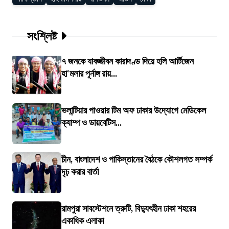
সংশ্লিষ্ট
৭ জনকে যাবজ্জীবন কারাদণ্ড দিয়ে হলি আর্টিজেন
হা'মলার পূর্নাঙ্গ রায়...
ভলান্টিয়ার পাওয়ার টিম অফ ঢাকার উদ্যোগে মেডিকেল
ক্যাম্প ও ডায়বেটিস...
চীন, বাংলাদেশ ও পাকিস্তানের বৈঠকে কৌশলগত সম্পর্ক
দৃঢ় করার বার্তা
রামপুরা সাবস্টেশনে ত্রুটি, বিদ্যুৎহীন ঢাকা শহরের
একাধিক এলাকা