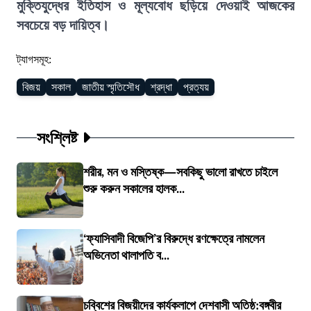
মুক্তিযুদ্ধের ইতিহাস ও মূল্যবোধ ছড়িয়ে দেওয়াই আজকের
সবচেয়ে বড় দায়িত্ব।
ট্যাগসমূহ:
বিজয়
সকাল
জাতীয় স্মৃতিসৌধ
শ্রদ্ধা
প্রত্যয়
সংশ্লিষ্ট
শরীর, মন ও মস্তিষ্ক—সবকিছু ভালো রাখতে চাইলে
শুরু করুন সকালের হালক...
‘ফ্যাসিবাদী বিজেপি’র বিরুদ্ধে রণক্ষেত্রে নামলেন
অভিনেতা থালাপতি ব...
চব্বিশের বিজয়ীদের কার্যকলাপে দেশবাসী অতিষ্ঠ:বঙ্গবীর