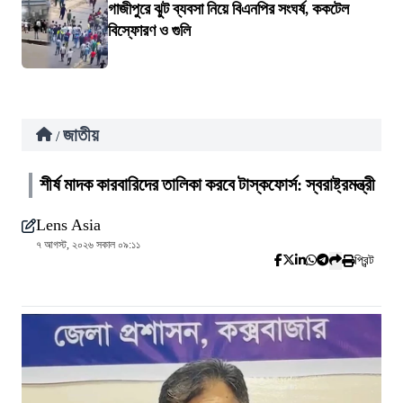
গাজীপুরে ঝুট ব্যবসা নিয়ে বিএনপির সংঘর্ষ, ককটেল
বিস্ফোরণ ও গুলি
জাতীয়
/
শীর্ষ মাদক কারবারিদের তালিকা করবে টাস্কফোর্স: স্বরাষ্ট্রমন্ত্রী
Lens Asia
৭ আগস্ট, ২০২৬ সকাল ০৯:১১
প্রিন্ট