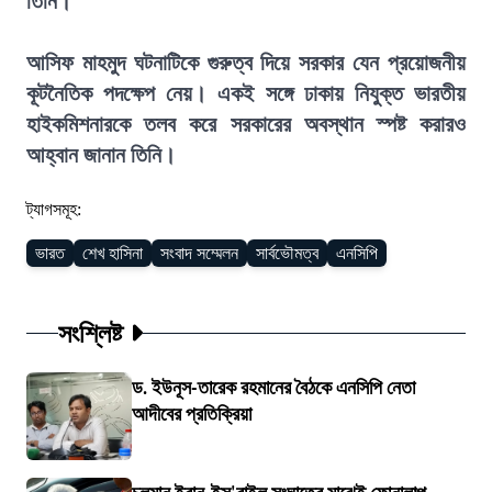
তিনি।
আসিফ মাহমুদ ঘটনাটিকে গুরুত্ব দিয়ে সরকার যেন প্রয়োজনীয়
কূটনৈতিক পদক্ষেপ নেয়। একই সঙ্গে ঢাকায় নিযুক্ত ভারতীয়
হাইকমিশনারকে তলব করে সরকারের অবস্থান স্পষ্ট করারও
আহ্বান জানান তিনি।
ট্যাগসমূহ:
ভারত
শেখ হাসিনা
সংবাদ সম্মেলন
সার্বভৌমত্ব
এনসিপি
সংশ্লিষ্ট
ড. ইউনূস-তারেক রহমানের বৈঠকে এনসিপি নেতা
আদীবের প্রতিক্রিয়া