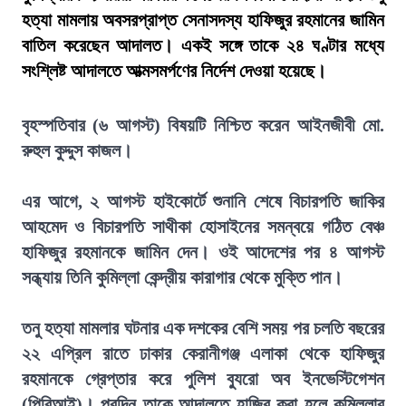
হত্যা মামলায় অবসরপ্রাপ্ত সেনাসদস্য হাফিজুর রহমানের জামিন
বাতিল করেছেন আদালত। একই সঙ্গে তাকে ২৪ ঘণ্টার মধ্যে
সংশ্লিষ্ট আদালতে আত্মসমর্পণের নির্দেশ দেওয়া হয়েছে।
বৃহস্পতিবার (৬ আগস্ট) বিষয়টি নিশ্চিত করেন আইনজীবী মো.
রুহুল কুদ্দুস কাজল।
এর আগে, ২ আগস্ট হাইকোর্টে শুনানি শেষে বিচারপতি জাকির
আহমেদ ও বিচারপতি সাথীকা হোসাইনের সমন্বয়ে গঠিত বেঞ্চ
হাফিজুর রহমানকে জামিন দেন। ওই আদেশের পর ৪ আগস্ট
সন্ধ্যায় তিনি কুমিল্লা কেন্দ্রীয় কারাগার থেকে মুক্তি পান।
তনু হত্যা মামলার ঘটনার এক দশকের বেশি সময় পর চলতি বছরের
২২ এপ্রিল রাতে ঢাকার কেরানীগঞ্জ এলাকা থেকে হাফিজুর
রহমানকে গ্রেপ্তার করে পুলিশ ব্যুরো অব ইনভেস্টিগেশন
(পিবিআই)। পরদিন তাকে আদালতে হাজির করা হলে কুমিল্লার