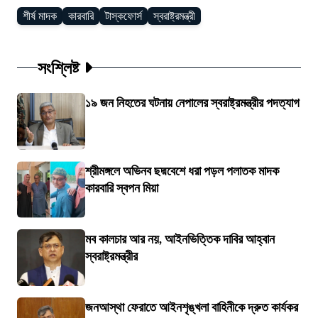
শীর্ষ মাদক
কারবারি
টাস্কফোর্স
স্বরাষ্ট্রমন্ত্রী
সংশ্লিষ্ট
১৯ জন নিহতের ঘটনায় নেপালের স্বরাষ্ট্রমন্ত্রীর পদত্যাগ
শ্রীমঙ্গলে অভিনব ছদ্মবেশে ধরা পড়ল পলাতক মাদক
কারবারি স্বপন মিয়া
মব কালচার আর নয়, আইনভিত্তিক দাবির আহ্বান
স্বরাষ্ট্রমন্ত্রীর
জনআস্থা ফেরাতে আইনশৃঙ্খলা বাহিনীকে দ্রুত কার্যকর