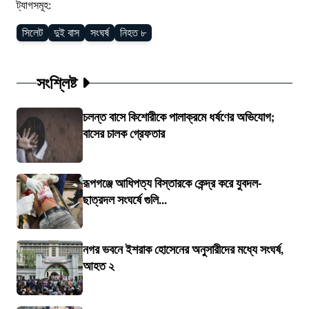
ট্যাগসমূহ:
সিলেট
দুই বাস
সংঘর্ষ
নিহত ৮
সংশ্লিষ্ট
চলন্ত বাসে কিশোরীকে পালাক্রমে ধর্ষণের অভিযোগ;
বাসের চালক গ্রেফতার
রূপগঞ্জে আধিপত্য বিস্তারকে কেন্দ্র করে যুবদল-
ছাত্রদল সংঘর্ষে গুলি...
নগর ভবনে ইশরাক হোসেনের অনুসারীদের মধ্যে সংঘর্ষ,
আহত ২