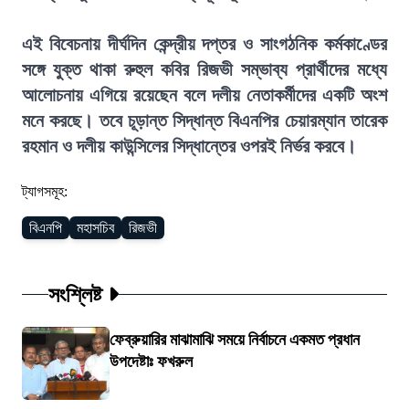
এই বিবেচনায় দীর্ঘদিন কেন্দ্রীয় দপ্তর ও সাংগঠনিক কর্মকাণ্ডের
সঙ্গে যুক্ত থাকা রুহুল কবির রিজভী সম্ভাব্য প্রার্থীদের মধ্যে
আলোচনায় এগিয়ে রয়েছেন বলে দলীয় নেতাকর্মীদের একটি অংশ
মনে করছে। তবে চূড়ান্ত সিদ্ধান্ত বিএনপির চেয়ারম্যান তারেক
রহমান ও দলীয় কাউন্সিলের সিদ্ধান্তের ওপরই নির্ভর করবে।
ট্যাগসমূহ:
বিএনপি
মহাসচিব
রিজভী
সংশ্লিষ্ট
ফেব্রুয়ারির মাঝামাঝি সময়ে নির্বাচনে একমত প্রধান
উপদেষ্টাঃ ফখরুল