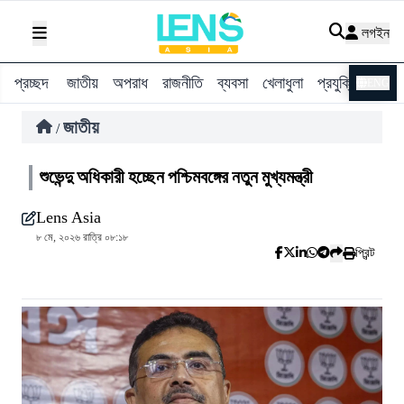
লগইন
প্রচ্ছদ
জাতীয়
অপরাধ
রাজনীতি
ব্যবসা
খেলাধুলা
প্রযুক্তি
বিশ্ব
ENG
জাতীয়
/
শুভেন্দু অধিকারী হচ্ছেন পশ্চিমবঙ্গের নতুন মুখ্যমন্ত্রী
Lens Asia
৮ মে, ২০২৬ রাত্রি ০৮:১৮
প্রিন্ট