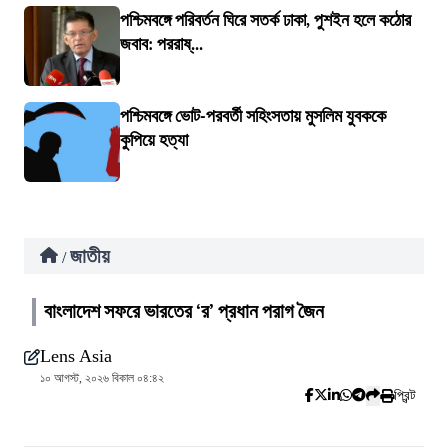
পশ্চিমবঙ্গে পরিবর্তন ঘিরে সতর্ক ঢাকা, পুশইন হলে কঠোর
জবাব: পররাষ্...
পশ্চিমবঙ্গে ভোট-পরবর্তী সহিংসতায় মুসলিম যুবককে
কুপিয়ে হত্যা
জাতীয়
/
বাংলাদেশ সফরে ভারতের ‘র’ প্রধান পরাগ জৈন
Lens Asia
১০ আগস্ট, ২০২৬ বিকাল ০৪:৪২
প্রিন্ট