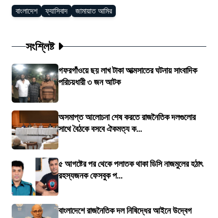
বাংলাদেশ
ফ্যাসিবাদ
জামায়াত আমির
সংশ্লিষ্ট
গফরগাঁওয়ে ছয় লাখ টাকা আত্মসাতের ঘটনায় সাংবাদিক
পরিচয়ধারী ৩ জন আটক
অসমাপ্ত আলোচনা শেষ করতে রাজনৈতিক দলগুলোর
সাথে বৈঠকে বসবে ঐকমত্য ক...
৫ আগষ্টের পর থেকে পলাতক থাকা ডিসি নাজমুলের হঠাৎ
রহস্যজনক ফেসবুক প...
বাংলাদেশে রাজনৈতিক দল নিষিদ্ধের আইনে উদ্বেগ