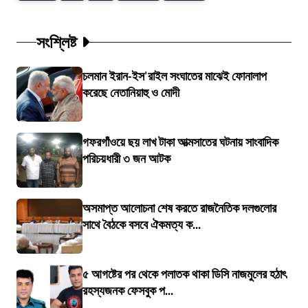
সংশ্লিষ্ট
চলমান ইরান-ইস'রাইল সংঘাতের মাঝেই ফোনালাপ
করেছে নেতানিয়াহু ও মোদী
গফরগাঁওয়ে ছয় লাখ টাকা আত্মসাতের ঘটনায় সাংবাদিক
পরিচয়ধারী ৩ জন আটক
অসমাপ্ত আলোচনা শেষ করতে রাজনৈতিক দলগুলোর
সাথে বৈঠকে বসবে ঐকমত্য ক...
৫ আগষ্টের পর থেকে পলাতক থাকা ডিসি নাজমুলের হঠাৎ
রহস্যজনক ফেসবুক প...