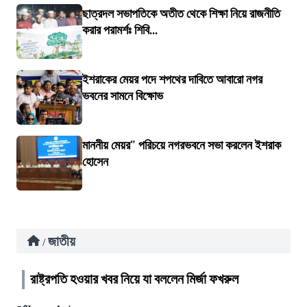
ছাত্রদল সভাপতিকে অতীত থেকে শিক্ষা নিয়ে রাজনীতি
করার পরামর্শঃ শিবি...
ইশরাকের মেয়র পদে শপথের দাবিতে আবারো নগর
ভবনের সামনে বিক্ষোভ
মাননীয় মেয়র" পরিচয়ে নগরভবনে সভা করলেন ইশরাক
হোসেন
জাতীয়
/
রাষ্ট্রপতি হওয়ার খবর নিয়ে যা বললেন মির্জা ফখরুল