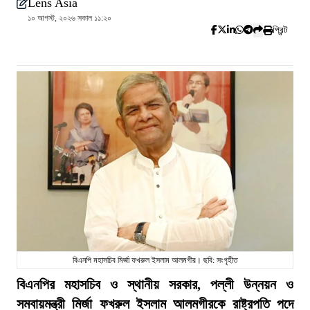
Lens Asia
১০ আগস্ট, ২০২৬ সকাল ১১:২০
প্রিন্ট
বিএনপি মহাসচিব মির্জা ফখরুল ইসলাম আলমগীর। ছবি: সংগৃহীত
বিএনপির মহাসচিব ও স্থানীয় সরকার, পল্লী উন্নয়ন ও
সমবায়মন্ত্রী মির্জা ফখরুল ইসলাম আলমগীরকে রাষ্ট্রপতি পদে