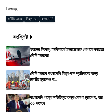
ট্যাগসমূহ:
সৌদি আরব
নিহত ১৬
বাংলাদেশি
সংশ্লিষ্ট
ইরানের বিরুদ্ধে অভিযানে ইসরায়েলকে গোপনে সহায়তা
সৌদি আরবের
সৌদি আরবে বাংলাদেশি নিম্ন-দক্ষ শ্রমিকদের জন্য
চাকরির চ্যালেঞ্জ বা...
বাংলাদেশি পণ্যে অতিরিক্ত শুল্ক ঘোষণা ট্রাম্পের, হার
৩৫ শতাংশ