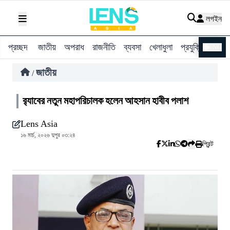
লগইন
প্রচ্ছদ
জাতীয়
অপরাধ
রাজনীতি
ব্যবসা
খেলাধুলা
প্রযুক্তি
বিশ্ব
ENG
জাতীয়
/
র‌্যাবের নতুন মহাপরিচালক হলেন আহসান হাবীব পলাশ
Lens Asia
১৬ মার্চ, ২০২৬ দুপুর ০৩:২৪
প্রিন্ট