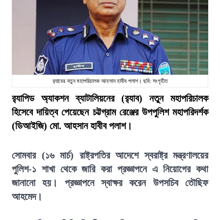
র‌্যাবের নতুন মহাপরিচালক আহসান হাবীব পলাশ। ছবি: সংগৃহীত
র‍্যাপিড অ্যাকশন ব্যাটালিয়নের (র‍্যাব) নতুন মহাপরিচালক
হিসেবে দায়িত্ব পেয়েছেন চট্টগ্রাম রেঞ্জের উপপুলিশ মহাপরিদর্শক
(ডিআইজি) মো. আহসান হাবীব পলাশ।
সোমবার (১৬ মার্চ) রাষ্ট্রপতির আদেশে স্বরাষ্ট্র মন্ত্রণালয়ের
পুলিশ-১ শাখা থেকে জারি করা প্রজ্ঞাপনে এ নিয়োগের কথা
জানানো হয়। প্রজ্ঞাপনে স্বাক্ষর করেন উপসচিব তৌছিফ
আহমেদ।