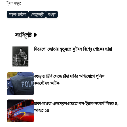
ট্যাগসমূহ:
সড়ক দুর্ঘটনা
সেতুমন্ত্রী
বগুড়া
সংশ্লিষ্ট
ডিয়েগো জোতার মৃত্যুতে ফুটবল বিশ্বে শোকের ছায়া
বগুড়ায় ডিবি সেজে চাঁদা দাবির অভিযোগে পুলিশ
কনস্টেবল আটক
ঢাকা-মাওয়া এক্সপ্রেসওয়েতে বাস-ট্রাক সংঘর্ষে নিহত ৪,
আহত ১৪