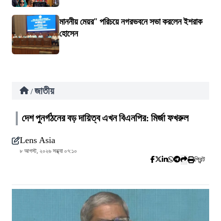
মাননীয় মেয়র" পরিচয়ে নগরভবনে সভা করলেন ইশরাক
হোসেন
জাতীয়
/
দেশ পুনর্গঠনের বড় দায়িত্ব এখন বিএনপির: মির্জা ফখরুল
Lens Asia
৮ আগস্ট, ২০২৬ সন্ধ্যা ০৭:১০
প্রিন্ট