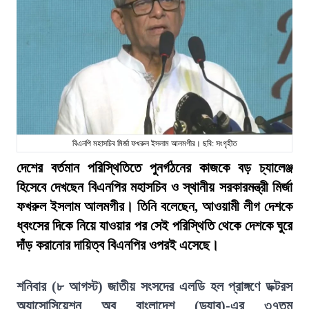
বিএনপি মহাসচিব মির্জা ফখরুল ইসলাম আলমগীর। ছবি: সংগৃহীত
দেশের বর্তমান পরিস্থিতিতে পুনর্গঠনের কাজকে বড় চ্যালেঞ্জ
হিসেবে দেখছেন বিএনপির মহাসচিব ও স্থানীয় সরকারমন্ত্রী মির্জা
ফখরুল ইসলাম আলমগীর। তিনি বলেছেন, আওয়ামী লীগ দেশকে
ধ্বংসের দিকে নিয়ে যাওয়ার পর সেই পরিস্থিতি থেকে দেশকে ঘুরে
দাঁড় করানোর দায়িত্ব বিএনপির ওপরই এসেছে।
শনিবার (৮ আগস্ট) জাতীয় সংসদের এলডি হল প্রাঙ্গণে ডক্টরস
অ্যাসোসিয়েশন অব বাংলাদেশ (ড্যাব)-এর ৩৭তম