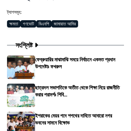
ট্যাগসমূহ:
ক্ষমতা
গণভোট
বিএনপি
জামায়াত আমির
সংশ্লিষ্ট
ফেব্রুয়ারির মাঝামাঝি সময়ে নির্বাচনে একমত প্রধান
উপদেষ্টাঃ ফখরুল
ছাত্রদল সভাপতিকে অতীত থেকে শিক্ষা নিয়ে রাজনীতি
করার পরামর্শঃ শিবি...
ইশরাকের মেয়র পদে শপথের দাবিতে আবারো নগর
ভবনের সামনে বিক্ষোভ