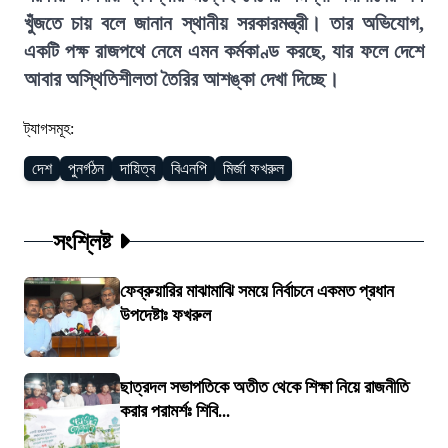
খুঁজতে চায় বলে জানান স্থানীয় সরকারমন্ত্রী। তার অভিযোগ,
একটি পক্ষ রাজপথে নেমে এমন কর্মকাণ্ড করছে, যার ফলে দেশে
আবার অস্থিতিশীলতা তৈরির আশঙ্কা দেখা দিচ্ছে।
ট্যাগসমূহ:
দেশ
পুনর্গঠন
দায়িত্ব
বিএনপি
মির্জা ফখরুল
সংশ্লিষ্ট
ফেব্রুয়ারির মাঝামাঝি সময়ে নির্বাচনে একমত প্রধান
উপদেষ্টাঃ ফখরুল
ছাত্রদল সভাপতিকে অতীত থেকে শিক্ষা নিয়ে রাজনীতি
করার পরামর্শঃ শিবি...