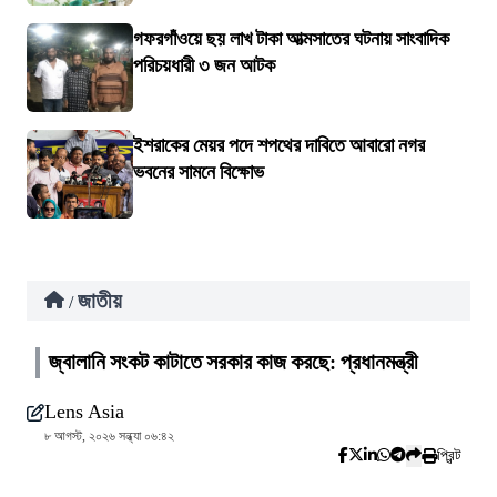
গফরগাঁওয়ে ছয় লাখ টাকা আত্মসাতের ঘটনায় সাংবাদিক
পরিচয়ধারী ৩ জন আটক
ইশরাকের মেয়র পদে শপথের দাবিতে আবারো নগর
ভবনের সামনে বিক্ষোভ
জাতীয়
/
জ্বালানি সংকট কাটাতে সরকার কাজ করছে: প্রধানমন্ত্রী
Lens Asia
৮ আগস্ট, ২০২৬ সন্ধ্যা ০৬:৪২
প্রিন্ট