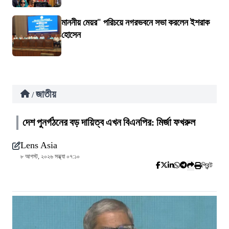
মাননীয় মেয়র" পরিচয়ে নগরভবনে সভা করলেন ইশরাক
হোসেন
জাতীয়
/
দেশ পুনর্গঠনের বড় দায়িত্ব এখন বিএনপির: মির্জা ফখরুল
Lens Asia
৮ আগস্ট, ২০২৬ সন্ধ্যা ০৭:১০
প্রিন্ট