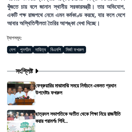
খুঁজতে চায় বলে জানান স্থানীয় সরকারমন্ত্রী। তার অভিযোগ,
একটি পক্ষ রাজপথে নেমে এমন কর্মকাণ্ড করছে, যার ফলে দেশে
আবার অস্থিতিশীলতা তৈরির আশঙ্কা দেখা দিচ্ছে।
ট্যাগসমূহ:
দেশ
পুনর্গঠন
দায়িত্ব
বিএনপি
মির্জা ফখরুল
সংশ্লিষ্ট
ফেব্রুয়ারির মাঝামাঝি সময়ে নির্বাচনে একমত প্রধান
উপদেষ্টাঃ ফখরুল
ছাত্রদল সভাপতিকে অতীত থেকে শিক্ষা নিয়ে রাজনীতি
করার পরামর্শঃ শিবি...