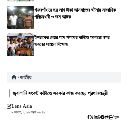
গফরগাঁওয়ে ছয় লাখ টাকা আত্মসাতের ঘটনায় সাংবাদিক
পরিচয়ধারী ৩ জন আটক
ইশরাকের মেয়র পদে শপথের দাবিতে আবারো নগর
ভবনের সামনে বিক্ষোভ
জাতীয়
/
জ্বালানি সংকট কাটাতে সরকার কাজ করছে: প্রধানমন্ত্রী
Lens Asia
৮ আগস্ট, ২০২৬ সন্ধ্যা ০৬:৪২
প্রিন্ট