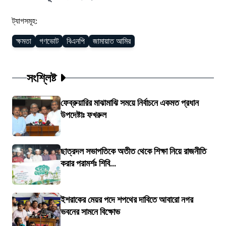
ট্যাগসমূহ:
ক্ষমতা
গণভোট
বিএনপি
জামায়াত আমির
সংশ্লিষ্ট
ফেব্রুয়ারির মাঝামাঝি সময়ে নির্বাচনে একমত প্রধান
উপদেষ্টাঃ ফখরুল
ছাত্রদল সভাপতিকে অতীত থেকে শিক্ষা নিয়ে রাজনীতি
করার পরামর্শঃ শিবি...
ইশরাকের মেয়র পদে শপথের দাবিতে আবারো নগর
ভবনের সামনে বিক্ষোভ