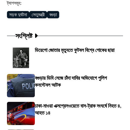
ট্যাগসমূহ:
সড়ক দুর্ঘটনা
সেতুমন্ত্রী
বগুড়া
সংশ্লিষ্ট
ডিয়েগো জোতার মৃত্যুতে ফুটবল বিশ্বে শোকের ছায়া
বগুড়ায় ডিবি সেজে চাঁদা দাবির অভিযোগে পুলিশ
কনস্টেবল আটক
ঢাকা-মাওয়া এক্সপ্রেসওয়েতে বাস-ট্রাক সংঘর্ষে নিহত ৪,
আহত ১৪