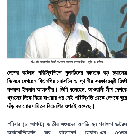
বিএনপি মহাসচিব মির্জা ফখরুল ইসলাম আলমগীর। ছবি: সংগৃহীত
দেশের বর্তমান পরিস্থিতিতে পুনর্গঠনের কাজকে বড় চ্যালেঞ্জ
হিসেবে দেখছেন বিএনপির মহাসচিব ও স্থানীয় সরকারমন্ত্রী মির্জা
ফখরুল ইসলাম আলমগীর। তিনি বলেছেন, আওয়ামী লীগ দেশকে
ধ্বংসের দিকে নিয়ে যাওয়ার পর সেই পরিস্থিতি থেকে দেশকে ঘুরে
দাঁড় করানোর দায়িত্ব বিএনপির ওপরই এসেছে।
শনিবার (৮ আগস্ট) জাতীয় সংসদের এলডি হল প্রাঙ্গণে ডক্টরস
অ্যাসোসিয়েশন অব বাংলাদেশ (ড্যাব)-এর ৩৭তম