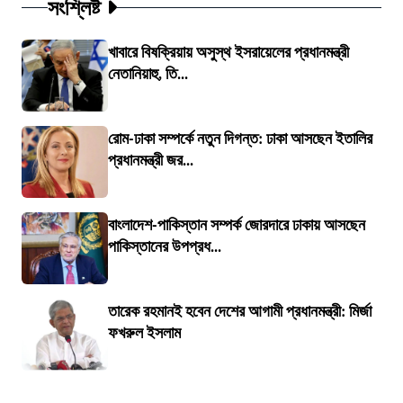
সংশ্লিষ্ট
খাবারে বিষক্রিয়ায় অসুস্থ ইসরায়েলের প্রধানমন্ত্রী
নেতানিয়াহু, তি...
রোম-ঢাকা সম্পর্কে নতুন দিগন্ত: ঢাকা আসছেন ইতালির
প্রধানমন্ত্রী জর...
বাংলাদেশ-পাকিস্তান সম্পর্ক জোরদারে ঢাকায় আসছেন
পাকিস্তানের উপপ্রধ...
তারেক রহমানই হবেন দেশের আগামী প্রধানমন্ত্রী: মির্জা
ফখরুল ইসলাম