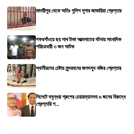
মাদারীপুর থেকে অতিঃ পুলিশ সুপার জাকারিয়া গ্রেপ্তার
গফরগাঁওয়ে ছয় লাখ টাকা আত্মসাতের ঘটনায় সাংবাদিক
পরিচয়ধারী ৩ জন আটক
স্থানীয়দের চেষ্টায় সুন্দরবনের জলদস্যু নজির গ্রেপ্তার
সিলেটে বসুন্ধরা গ্রুপের চেয়ারম্যানসহ ৬ জনের বিরুদ্ধে
গ্রেপ্তারি প...