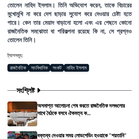
তোলেন নাহিদ ইসলাম। তিনি অভিযোগ করেন, তাকে বিচারের
মুখোমুখি না করে দেশ ছাড়ার সুযোগ করে দেওয়ার চেষ্টা হতে
পারে। কেন তার মেয়াদ বাড়ানো হলো এবং এর পেছনে কোনো
রাজনৈতিক সমঝোতা বা পরিকল্পনা রয়েছে কি না, সে প্রশ্নও
তোলেন তিনি।
ট্যাগসমূহ:
রাজনৈতিক
সাংবিধানিক
সংকট
নাহিদ ইসলাম
সংশ্লিষ্ট
অসমাপ্ত আলোচনা শেষ করতে রাজনৈতিক দলগুলোর
সাথে বৈঠকে বসবে ঐকমত্য ক...
বক্তব্য দেওয়ার সময় লোডশেডিং হওয়াকে "শয়তানি"