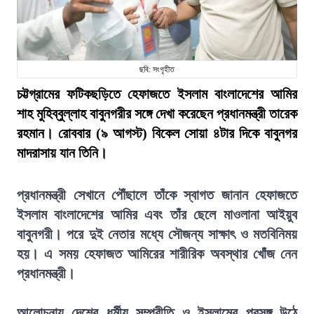
ছবি: সংগৃহীত
চট্টগ্রামের ফটিকছড়িতে হেফাজতে ইসলাম বাংলাদেশের আমির
শাহ মুহিব্বুল্লাহ বাবুনগরীর সঙ্গে দেখা করেছেন প্রধানমন্ত্রী তারেক
রহমান। রোববার (৯ আগস্ট) বিকেল সোয়া ৪টার দিকে বাবুনগর
মাদরাসায় যান তিনি।
প্রধানমন্ত্রী সেখানে পৌঁছালে তাঁকে স্বাগত জানান হেফাজতে
ইসলাম বাংলাদেশের আমির এবং তাঁর ছেলে মাওলানা আইয়ুব
বাবুনগরী। পরে দুই নেতার মধ্যে সৌজন্য সাক্ষাৎ ও মতবিনিময়
হয়। এ সময় হেফাজত আমিরের শারীরিক অবস্থার খোঁজ নেন
প্রধানমন্ত্রী।
আলোচনায় দেশের ধর্মীয় সম্প্রীতি ও ইসলামের প্রসঙ্গ উঠে