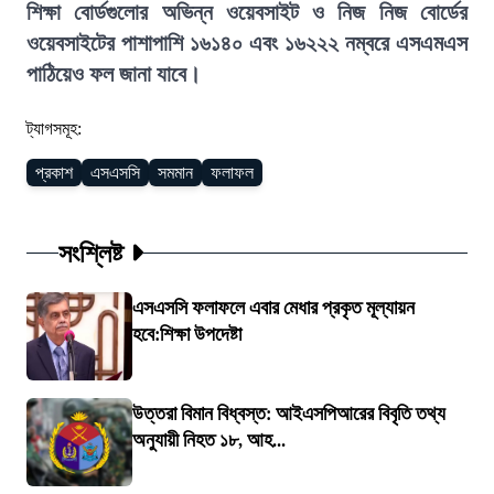
শিক্ষা বোর্ডগুলোর অভিন্ন ওয়েবসাইট ও নিজ নিজ বোর্ডের
ওয়েবসাইটের পাশাপাশি ১৬১৪০ এবং ১৬২২২ নম্বরে এসএমএস
পাঠিয়েও ফল জানা যাবে।
ট্যাগসমূহ:
প্রকাশ
এসএসসি
সমমান
ফলাফল
সংশ্লিষ্ট
এসএসসি ফলাফলে এবার মেধার প্রকৃত মূল্যায়ন
হবে:শিক্ষা উপদেষ্টা
উত্তরা বিমান বিধ্বস্ত: আইএসপিআরের বিবৃতি তথ্য
অনুযায়ী নিহত ১৮, আহ...