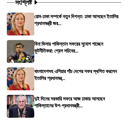
সংশ্লিষ্ট
রোম-ঢাকা সম্পর্কে নতুন দিগন্ত: ঢাকা আসছেন ইতালির
প্রধানমন্ত্রী জর...
বিনা ভিসায় পাকিস্তান সফরের সুযোগ পাচ্ছেন
কূটনীতিকরা: প্রেস সচিবের...
বাংলাদেশসহ এশিয়ার পাঁচ দেশের সফর স্থগিত করলেন
ইতালির প্রধানমন্ত্...
দুই দিনের সরকারি সফরে আজ ঢাকায় আসছেন
পাকিস্তানের উপ-প্রধানমন্ত্রী...