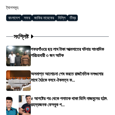
ট্যাগসমূহ:
বাংলাদেশ
সফর
জাকির নায়েকের
দিল্লি
তীব্র
সংশ্লিষ্ট
গফরগাঁওয়ে ছয় লাখ টাকা আত্মসাতের ঘটনায় সাংবাদিক
পরিচয়ধারী ৩ জন আটক
অসমাপ্ত আলোচনা শেষ করতে রাজনৈতিক দলগুলোর
সাথে বৈঠকে বসবে ঐকমত্য ক...
৫ আগষ্টের পর থেকে পলাতক থাকা ডিসি নাজমুলের হঠাৎ
রহস্যজনক ফেসবুক প...