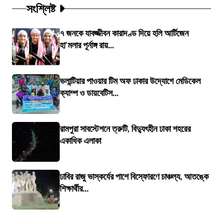
সংশ্লিষ্ট
৭ জনকে যাবজ্জীবন কারাদণ্ড দিয়ে হলি আর্টিজেন
হা'মলার পূর্নাঙ্গ রায়...
ভলান্টিয়ার পাওয়ার টিম অফ ঢাকার উদ্যোগে মেডিকেল
ক্যাম্প ও ডায়বেটিস...
রামপুরা সাবস্টেশনে ত্রুটি, বিদ্যুৎহীন ঢাকা শহরের
একাধিক এলাকা
ঢাবির রাজু ভাস্কর্যের পাশে বিস্ফোরণে চাঞ্চল্য, আতঙ্কে
শিক্ষার্থীর...