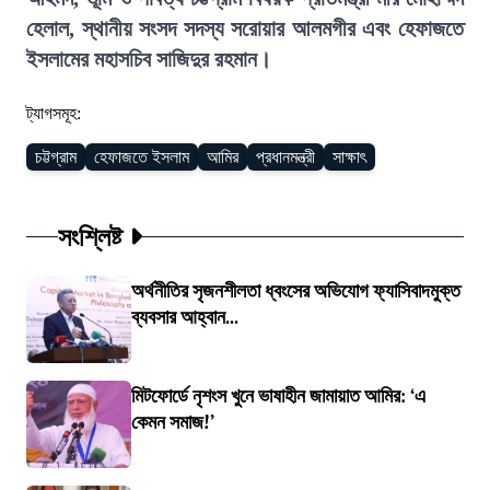
হেলাল, স্থানীয় সংসদ সদস্য সরোয়ার আলমগীর এবং হেফাজতে
ইসলামের মহাসচিব সাজিদুর রহমান।
ট্যাগসমূহ:
চট্টগ্রাম
হেফাজতে ইসলাম
আমির
প্রধানমন্ত্রী
সাক্ষাৎ
সংশ্লিষ্ট
অর্থনীতির সৃজনশীলতা ধ্বংসের অভিযোগ ফ্যাসিবাদমুক্ত
ব্যবসার আহ্বান...
মিটফোর্ডে নৃশংস খুনে ভাষাহীন জামায়াত আমির: ‘এ
কেমন সমাজ!’