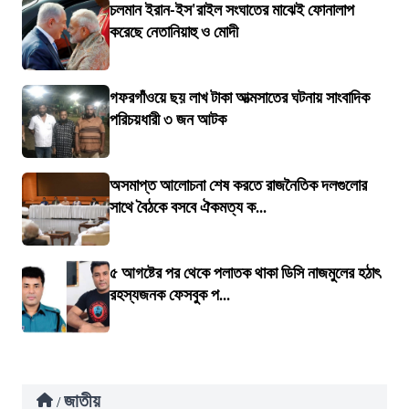
চলমান ইরান-ইস'রাইল সংঘাতের মাঝেই ফোনালাপ
করেছে নেতানিয়াহু ও মোদী
গফরগাঁওয়ে ছয় লাখ টাকা আত্মসাতের ঘটনায় সাংবাদিক
পরিচয়ধারী ৩ জন আটক
অসমাপ্ত আলোচনা শেষ করতে রাজনৈতিক দলগুলোর
সাথে বৈঠকে বসবে ঐকমত্য ক...
৫ আগষ্টের পর থেকে পলাতক থাকা ডিসি নাজমুলের হঠাৎ
রহস্যজনক ফেসবুক প...
জাতীয়
/