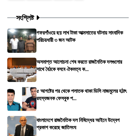
সংশ্লিষ্ট
গফরগাঁওয়ে ছয় লাখ টাকা আত্মসাতের ঘটনায় সাংবাদিক
পরিচয়ধারী ৩ জন আটক
অসমাপ্ত আলোচনা শেষ করতে রাজনৈতিক দলগুলোর
সাথে বৈঠকে বসবে ঐকমত্য ক...
৫ আগষ্টের পর থেকে পলাতক থাকা ডিসি নাজমুলের হঠাৎ
রহস্যজনক ফেসবুক প...
বাংলাদেশে রাজনৈতিক দল নিষিদ্ধের আইনে উদ্বেগ
প্রকাশ করেছে জাতিসংঘ