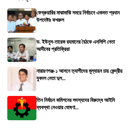
ফেব্রুয়ারির মাঝামাঝি সময়ে নির্বাচনে একমত প্রধান
উপদেষ্টাঃ ফখরুল
ড. ইউনূস-তারেক রহমানের বৈঠকে এনসিপি নেতা
আদীবের প্রতিক্রিয়া
নারায়ণগঞ্জ-১ আসনে ত্যাগীদের মূল্যায়ন চায় কেন্দ্রীয়
যুবদল নেতা দুল...
তিন নির্বাচন কমিশনের সদস্যদের বিরুদ্ধে আইনি
ব্যবস্থা নেওয়ার ঘোষণা...