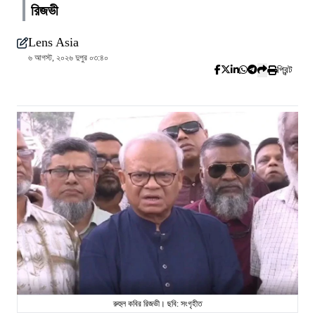
রিজভী
Lens Asia
৬ আগস্ট, ২০২৬ দুপুর ০৩:৪০
প্রিন্ট
রুহুল কবির রিজভী। ছবি: সংগৃহীত