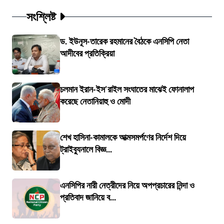
সংশ্লিষ্ট
ড. ইউনূস-তারেক রহমানের বৈঠকে এনসিপি নেতা
আদীবের প্রতিক্রিয়া
চলমান ইরান-ইস'রাইল সংঘাতের মাঝেই ফোনালাপ
করেছে নেতানিয়াহু ও মোদী
শেখ হাসিনা-কামালকে আত্মসমর্পণের নির্দেশ দিয়ে
ট্রাইব্যুনালে বিজ্ঞ...
এনসিপির নারী নেত্রীদের নিয়ে অপপ্রচারের নিন্দা ও
প্রতিবাদ জানিয়ে ব...