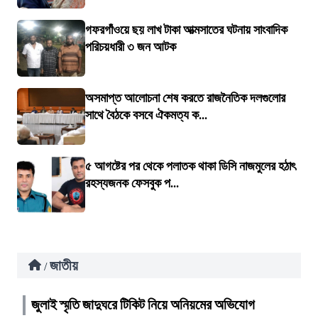
গফরগাঁওয়ে ছয় লাখ টাকা আত্মসাতের ঘটনায় সাংবাদিক
পরিচয়ধারী ৩ জন আটক
অসমাপ্ত আলোচনা শেষ করতে রাজনৈতিক দলগুলোর
সাথে বৈঠকে বসবে ঐকমত্য ক...
৫ আগষ্টের পর থেকে পলাতক থাকা ডিসি নাজমুলের হঠাৎ
রহস্যজনক ফেসবুক প...
জাতীয়
/
জুলাই স্মৃতি জাদুঘরে টিকিট নিয়ে অনিয়মের অভিযোগ