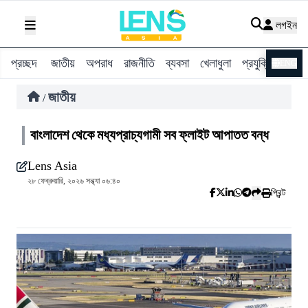
লগইন
প্রচ্ছদ
জাতীয়
অপরাধ
রাজনীতি
ব্যবসা
খেলাধুলা
প্রযুক্তি
বিশ্ব
ENG
জাতীয়
/
বাংলাদেশ থেকে মধ্যপ্রাচ্যগামী সব ফ্লাইট আপাতত বন্ধ
Lens Asia
২৮ ফেব্রুয়ারি, ২০২৬ সন্ধ্যা ০৬:৪০
প্রিন্ট