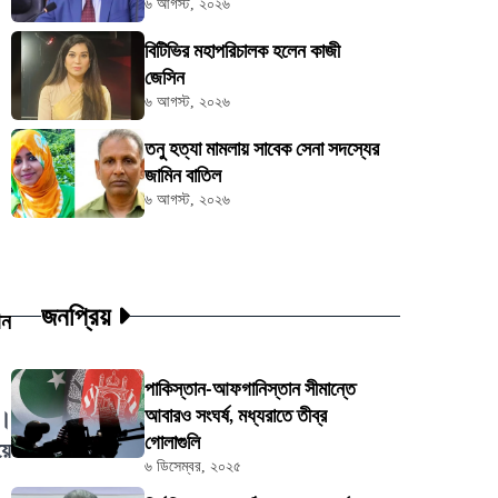
৬ আগস্ট, ২০২৬
বিটিভির মহাপরিচালক হলেন কাজী
জেসিন
৬ আগস্ট, ২০২৬
তনু হত্যা মামলায় সাবেক সেনা সদস্যের
জামিন বাতিল
৬ আগস্ট, ২০২৬
জনপ্রিয়
ান
পাকিস্তান-আফগানিস্তান সীমান্তে
আবারও সংঘর্ষ, মধ্যরাতে তীব্র
া।
গোলাগুলি
য়ে
৬ ডিসেম্বর, ২০২৫