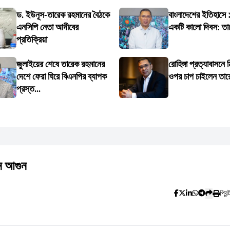
ড. ইউনূস-তারেক রহমানের বৈঠকে
বাংলাদেশের ইতিহাসে
এনসিপি নেতা আদীবের
একটি কালো দিবস: তা
প্রতিক্রিয়া
জুলাইয়ের শেষে তারেক রহমানের
রোহিঙ্গা প্রত্যাবাসনে 
দেশে ফেরা ঘিরে বিএনপির ব্যাপক
ওপর চাপ চাইলেন তার
প্রস্ত...
ে আগুন
প্রিন্