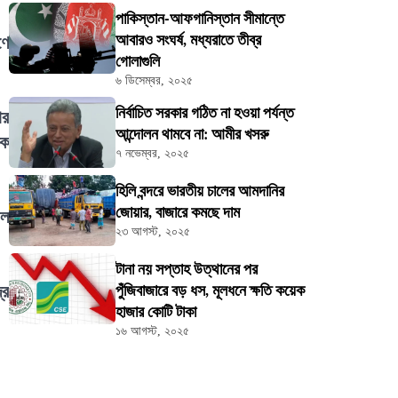
পাকিস্তান-আফগানিস্তান সীমান্তে
আবারও সংঘর্ষ, মধ্যরাতে তীব্র
ণে
গোলাগুলি
৬ ডিসেম্বর, ২০২৫
নির্বাচিত সরকার গঠিত না হওয়া পর্যন্ত
ার
আন্দোলন থামবে না: আমীর খসরু
িক
৭ নভেম্বর, ২০২৫
হিলি বন্দরে ভারতীয় চালের আমদানির
জোয়ার, বাজারে কমছে দাম
াল
২৩ আগস্ট, ২০২৫
টানা নয় সপ্তাহ উত্থানের পর
্র
পুঁজিবাজারে বড় ধস, মূলধনে ক্ষতি কয়েক
হাজার কোটি টাকা
১৬ আগস্ট, ২০২৫