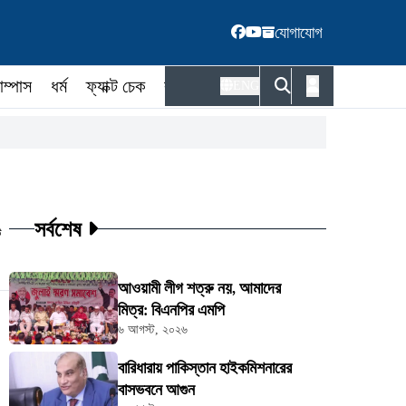
যোগাযোগ
াম্পাস
ধর্ম
ফ্যাক্ট চেক
কর্মকর্তা
ENG
সর্বশেষ
ট
আওয়ামী লীগ শত্রু নয়, আমাদের
মিত্র: বিএনপির এমপি
৬ আগস্ট, ২০২৬
বারিধারায় পাকিস্তান হাইকমিশনারের
বাসভবনে আগুন