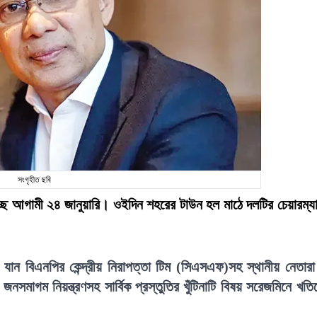
সংগৃহীত ছবি
াচ্ছে আগামী ২৪ জানুয়ারি। ওইদিন শহরের টাউন হল মাঠে দলটির চেয়ারম্য
নে যান বিএনপির কেন্দ্রীয় নিরাপত্তা টিম (সিএসএফ)সহ স্থানীয় নেতার
নসমাগম নিয়ন্ত্রণসহ সার্বিক প্রস্তুতির খুঁটিনাটি বিষয় সরেজমিনে খতি