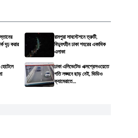
স্তানের
রামপুরা সাবস্টেশনে ত্রুটি,
ক দৃঢ় করার
বিদ্যুৎহীন ঢাকা শহরের একাধিক
এলাকা
ে হোটেলে
ঢাকা এলিভেটেড এক্সপ্রেসওয়েতে
না
গতি লঙ্ঘনে ছাড় নেই, ভিডিও
ক্যামেরাতে...