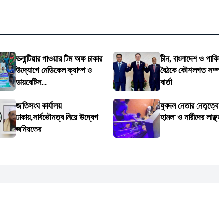
ভলান্টিয়ার পাওয়ার টিম অফ ঢাকার
চীন, বাংলাদেশ ও পাকি
উদ্যোগে মেডিকেল ক্যাম্প ও
বৈঠকে কৌশলগত সম্পর্
ডায়বেটিস...
বার্তা
জাতিসংঘ কার্যালয়
যুবদল নেতার নেতৃত্ব
ঢাকায়,সার্বভৌমত্ব নিয়ে উদ্বেগ
হামলা ও নারীদের লাঞ্ছ
জমিয়তের