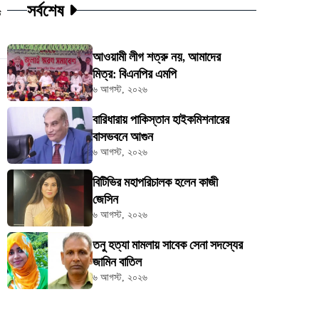
সর্বশেষ
ট
আওয়ামী লীগ শত্রু নয়, আমাদের
মিত্র: বিএনপির এমপি
৬ আগস্ট, ২০২৬
বারিধারায় পাকিস্তান হাইকমিশনারের
বাসভবনে আগুন
৬ আগস্ট, ২০২৬
বিটিভির মহাপরিচালক হলেন কাজী
জেসিন
৬ আগস্ট, ২০২৬
তনু হত্যা মামলায় সাবেক সেনা সদস্যের
জামিন বাতিল
৬ আগস্ট, ২০২৬