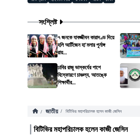
সংশ্লিষ্ট
৭ জনকে যাবজ্জীবন কারাদণ্ড দিয়ে
হলি আর্টিজেন হা'মলার পূর্নাঙ্গ
রায়...
ঢাবির রাজু ভাস্কর্যের পাশে
বিস্ফোরণে চাঞ্চল্য, আতঙ্কে
শিক্ষার্থীর...
জাতীয়
/
/
বিটিভির মহাপরিচালক হলেন কাজী জেসিন
বিটিভির মহাপরিচালক হলেন কাজী জেসিন