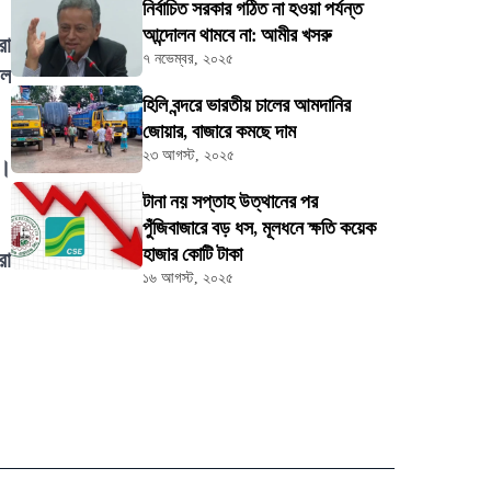
নির্বাচিত সরকার গঠিত না হওয়া পর্যন্ত
আন্দোলন থামবে না: আমীর খসরু
রো
৭ নভেম্বর, ২০২৫
বল
হিলি বন্দরে ভারতীয় চালের আমদানির
জোয়ার, বাজারে কমছে দাম
২৩ আগস্ট, ২০২৫
ন।
টানা নয় সপ্তাহ উত্থানের পর
পুঁজিবাজারে বড় ধস, মূলধনে ক্ষতি কয়েক
হাজার কোটি টাকা
রা
১৬ আগস্ট, ২০২৫