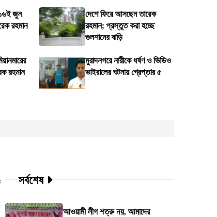
 ১৬ই জুন
দেশে ফিরে আসছেন তারেক
রেক রহমান
রহমান; প্রস্তুত করা হচ্ছে
গুলশানের বাড়ি
মিয়ানমারের
মুরাদনগরে নারীকে ধর্ষণ ও ভিডিও
েক রহমান
ভাইরালের ঘটনায় গ্রেপ্তার ৫
সর্বশেষ
ট
আওয়ামী লীগ শত্রু নয়, আমাদের