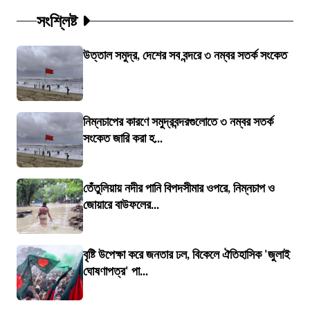
সংশ্লিষ্ট
উত্তাল সমুদ্র, দেশের সব বন্দরে ৩ নম্বর সতর্ক সংকেত
নিম্নচাপের কারণে সমুদ্রবন্দরগুলোতে ৩ নম্বর সতর্ক
সংকেত জারি করা হ...
তেঁতুলিয়ায় নদীর পানি বিপদসীমার ওপরে, নিম্নচাপ ও
জোয়ারে বাউফলের...
বৃষ্টি উপেক্ষা করে জনতার ঢল, বিকেলে ঐতিহাসিক 'জুলাই
ঘোষণাপত্র' পা...