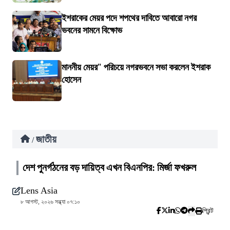
ইশরাকের মেয়র পদে শপথের দাবিতে আবারো নগর
ভবনের সামনে বিক্ষোভ
মাননীয় মেয়র" পরিচয়ে নগরভবনে সভা করলেন ইশরাক
হোসেন
জাতীয়
/
দেশ পুনর্গঠনের বড় দায়িত্ব এখন বিএনপির: মির্জা ফখরুল
Lens Asia
৮ আগস্ট, ২০২৬ সন্ধ্যা ০৭:১০
প্রিন্ট