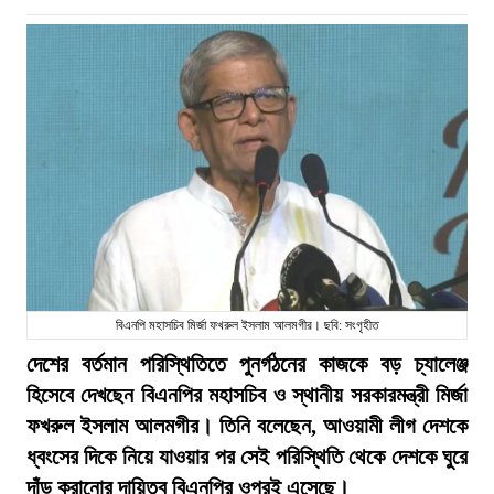
বিএনপি মহাসচিব মির্জা ফখরুল ইসলাম আলমগীর। ছবি: সংগৃহীত
দেশের বর্তমান পরিস্থিতিতে পুনর্গঠনের কাজকে বড় চ্যালেঞ্জ
হিসেবে দেখছেন বিএনপির মহাসচিব ও স্থানীয় সরকারমন্ত্রী মির্জা
ফখরুল ইসলাম আলমগীর। তিনি বলেছেন, আওয়ামী লীগ দেশকে
ধ্বংসের দিকে নিয়ে যাওয়ার পর সেই পরিস্থিতি থেকে দেশকে ঘুরে
দাঁড় করানোর দায়িত্ব বিএনপির ওপরই এসেছে।