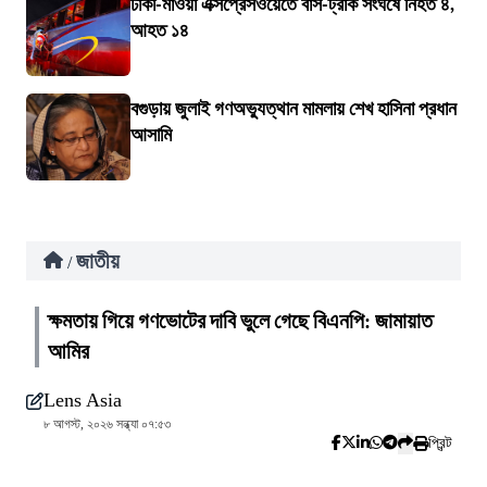
ঢাকা-মাওয়া এক্সপ্রেসওয়েতে বাস-ট্রাক সংঘর্ষে নিহত ৪,
আহত ১৪
বগুড়ায় জুলাই গণঅভ্যুত্থান মামলায় শেখ হাসিনা প্রধান
আসামি
জাতীয়
/
ক্ষমতায় গিয়ে গণভোটের দাবি ভুলে গেছে বিএনপি: জামায়াত
আমির
Lens Asia
৮ আগস্ট, ২০২৬ সন্ধ্যা ০৭:৫৩
প্রিন্ট