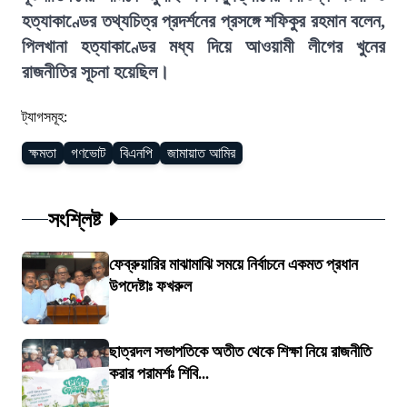
হত্যাকাণ্ডের তথ্যচিত্র প্রদর্শনের প্রসঙ্গে শফিকুর রহমান বলেন,
পিলখানা হত্যাকাণ্ডের মধ্য দিয়ে আওয়ামী লীগের খুনের
রাজনীতির সূচনা হয়েছিল।
ট্যাগসমূহ:
ক্ষমতা
গণভোট
বিএনপি
জামায়াত আমির
সংশ্লিষ্ট
ফেব্রুয়ারির মাঝামাঝি সময়ে নির্বাচনে একমত প্রধান
উপদেষ্টাঃ ফখরুল
ছাত্রদল সভাপতিকে অতীত থেকে শিক্ষা নিয়ে রাজনীতি
করার পরামর্শঃ শিবি...