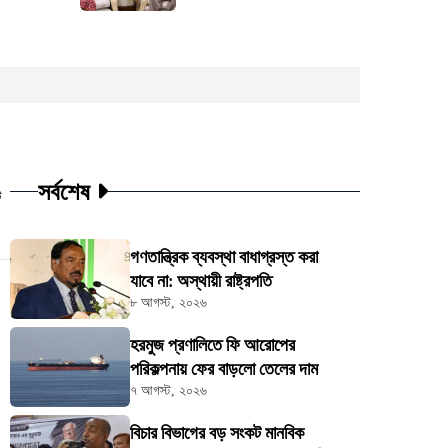
সর্বশেষ
ট
গণতান্ত্রিক ব্যবস্থা বাধাগ্রস্ত করা
যাবে না: অস্থায়ী রাষ্ট্রপতি
৮ আগস্ট, ২০২৬
হরমুজ প্রণালিতে ফি আরোপের
পরিকল্পনায় ফের বাড়লো তেলের দাম
৭ আগস্ট, ২০২৬
বিচার বিভাগের বড় সংকট মানবিক