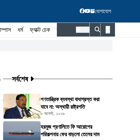
যোগাযোগ
াম্পাস
ধর্ম
ফ্যাক্ট চেক
কর্মকর্তা
ENG
সর্বশেষ
ট
গণতান্ত্রিক ব্যবস্থা বাধাগ্রস্ত করা
যাবে না: অস্থায়ী রাষ্ট্রপতি
৮ আগস্ট, ২০২৬
হরমুজ প্রণালিতে ফি আরোপের
পরিকল্পনায় ফের বাড়লো তেলের দাম