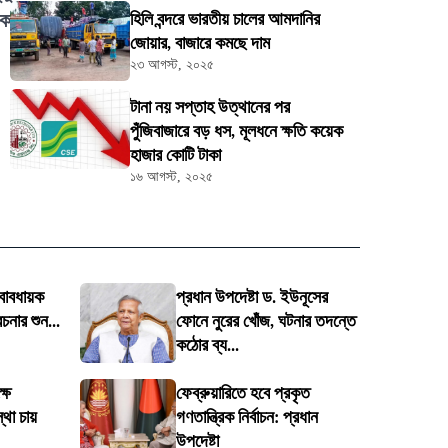
িক
হিলি বন্দরে ভারতীয় চালের আমদানির
জোয়ার, বাজারে কমছে দাম
২৩ আগস্ট, ২০২৫
টানা নয় সপ্তাহ উত্থানের পর
পুঁজিবাজারে বড় ধস, মূলধনে ক্ষতি কয়েক
হাজার কোটি টাকা
১৬ আগস্ট, ২০২৫
্বাবধায়ক
প্রধান উপদেষ্টা ড. ইউনূসের
েচনার শুন...
ফোনে নুরের খোঁজ, ঘটনার তদন্তে
কঠোর ব্য...
্ষে
ফেব্রুয়ারিতে হবে প্রকৃত
থা চায়
গণতান্ত্রিক নির্বাচন: প্রধান
উপদেষ্টা