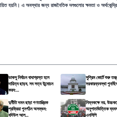
তবায়িত হয়নি। এ অবস্থার জন্য রাজনৈতিক দলগুলোর ক্ষমতা ও অর্থকেন্দ্র
ডাকসু নির্বাচন বাধাগ্রস্ত হলে
সুপ্রিম কোর্টে শুরু তত্ত
দায়িত্ব ছাড়ব, সব সত্য উন্মোচন
সরকারব্যবস্থা পুনর্বিব
করব:...
দুর্নীতি দমন ছাড়া গণতান্ত্রিক
নিম্নকক্ষে নয়, উচ্চকক
প্রক্রিয়া পুনর্গঠন অসম্ভব:
অনুপাতভিত্তিক ব্যবস্
বদিউল আল...
এনসিপি