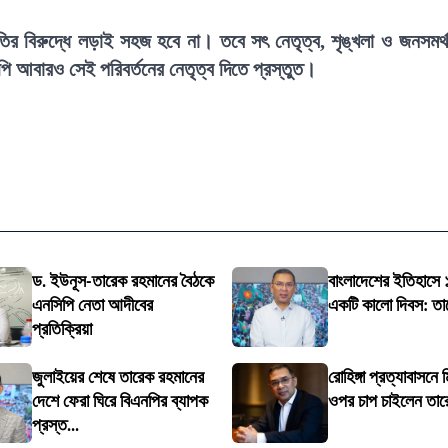
র্নীতির বিরুদ্ধে লড়াই সহজ হবে না। তবে সৎ নেতৃত্ব, শৃঙ্খলা ও জনসমর্
 আবারও সেই পরিবর্তনের নেতৃত্ব দিতে প্রস্তুত।
ড. ইউনূস-তারেক রহমানের বৈঠকে
বাংলাদেশের ইতিহাসে
এনসিপি নেতা আদীবের
একটি কালো দিবস: তা
প্রতিক্রিয়া
জুলাইয়ের শেষে তারেক রহমানের
রোহিঙ্গা প্রত্যাবাসনে 
দেশে ফেরা ঘিরে বিএনপির ব্যাপক
ওপর চাপ চাইলেন তার
প্রস্ত...