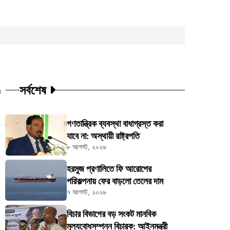
সর্বশেষ
ট
গণতান্ত্রিক ব্যবস্থা বাধাগ্রস্ত করা
যাবে না: অস্থায়ী রাষ্ট্রপতি
৮ আগস্ট, ২০২৬
হরমুজ প্রণালিতে ফি আরোপের
পরিকল্পনায় ফের বাড়লো তেলের দাম
৭ আগস্ট, ২০২৬
বিচার বিভাগের বড় সংকট মানবিক
মূল্যবোধসম্পন্ন বিচারক: আইনমন্ত্রী