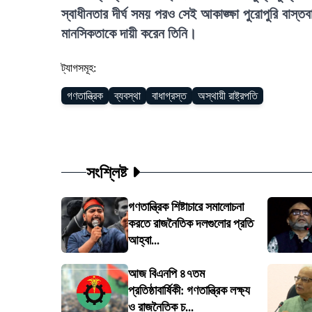
স্বাধীনতার দীর্ঘ সময় পরও সেই আকাঙ্ক্ষা পুরোপুরি বাস্
মানসিকতাকে দায়ী করেন তিনি।
ট্যাগসমূহ:
গণতান্ত্রিক
ব্যবস্থা
বাধাগ্রস্ত
অস্থায়ী রাষ্ট্রপতি
সংশ্লিষ্ট
গণতান্ত্রিক শিষ্টাচারে সমালোচনা
করতে রাজনৈতিক দলগুলোর প্রতি
আহ্বা...
আজ বিএনপি ৪৭তম
প্রতিষ্ঠাবার্ষিকী: গণতান্ত্রিক লক্ষ্য
ও রাজনৈতিক চ...