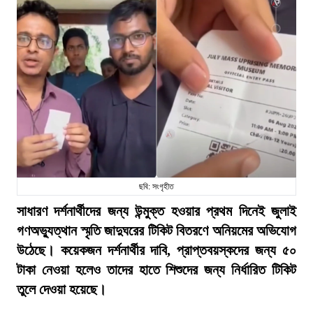
ছবি: সংগৃহীত
সাধারণ দর্শনার্থীদের জন্য উন্মুক্ত হওয়ার প্রথম দিনেই জুলাই
গণঅভ্যুত্থান স্মৃতি জাদুঘরের টিকিট বিতরণে অনিয়মের অভিযোগ
উঠেছে। কয়েকজন দর্শনার্থীর দাবি, প্রাপ্তবয়স্কদের জন্য ৫০
টাকা নেওয়া হলেও তাদের হাতে শিশুদের জন্য নির্ধারিত টিকিট
তুলে দেওয়া হয়েছে।