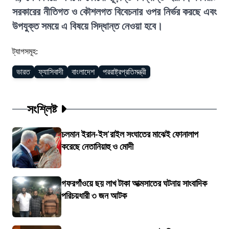
সরকারের নীতিগত ও কৌশলগত বিবেচনার ওপর নির্ভর করছে এবং
উপযুক্ত সময়ে এ বিষয়ে সিদ্ধান্ত নেওয়া হবে।
ট্যাগসমূহ:
ভারত
ফ্যাসিবাদী
বাংলাদেশ
পররাষ্ট্রপ্রতিমন্ত্রী
সংশ্লিষ্ট
চলমান ইরান-ইস'রাইল সংঘাতের মাঝেই ফোনালাপ
করেছে নেতানিয়াহু ও মোদী
গফরগাঁওয়ে ছয় লাখ টাকা আত্মসাতের ঘটনায় সাংবাদিক
পরিচয়ধারী ৩ জন আটক