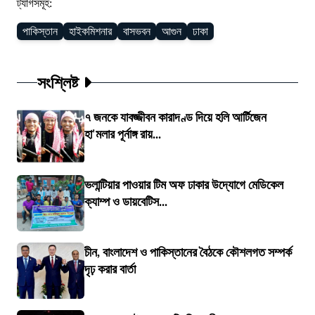
ট্যাগসমূহ:
পাকিস্তান
হাইকমিশনার
বাসভবন
আগুন
ঢাকা
সংশ্লিষ্ট
৭ জনকে যাবজ্জীবন কারাদণ্ড দিয়ে হলি আর্টিজেন
হা'মলার পূর্নাঙ্গ রায়...
ভলান্টিয়ার পাওয়ার টিম অফ ঢাকার উদ্যোগে মেডিকেল
ক্যাম্প ও ডায়বেটিস...
চীন, বাংলাদেশ ও পাকিস্তানের বৈঠকে কৌশলগত সম্পর্ক
দৃঢ় করার বার্তা