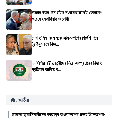
চলমান ইরান-ইস'রাইল সংঘাতের মাঝেই ফোনালাপ
করেছে নেতানিয়াহু ও মোদী
শেখ হাসিনা-কামালকে আত্মসমর্পণের নির্দেশ দিয়ে
ট্রাইব্যুনালে বিজ্ঞ...
এনসিপির নারী নেত্রীদের নিয়ে অপপ্রচারের নিন্দা ও
প্রতিবাদ জানিয়ে ব...
জাতীয়
/
ভারতে ফ্যাসিবাদীদের বক্তব্য বাংলাদেশের জন্য উদ্বেগের: