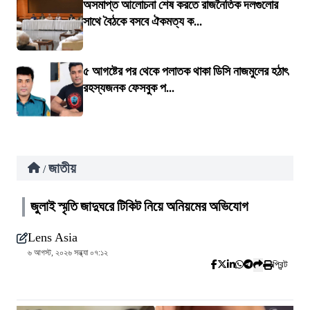
অসমাপ্ত আলোচনা শেষ করতে রাজনৈতিক দলগুলোর
সাথে বৈঠকে বসবে ঐকমত্য ক...
৫ আগষ্টের পর থেকে পলাতক থাকা ডিসি নাজমুলের হঠাৎ
রহস্যজনক ফেসবুক প...
জাতীয়
/
জুলাই স্মৃতি জাদুঘরে টিকিট নিয়ে অনিয়মের অভিযোগ
Lens Asia
৬ আগস্ট, ২০২৬ সন্ধ্যা ০৭:১২
প্রিন্ট