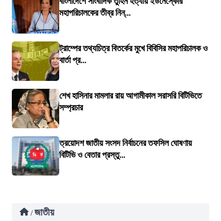
বাংলাদেশে সাংবাদিক তুহিন হত্যায় ইউনেস্কোর
মহাপরিচালকের তীব্র নিন্...
ট্রাম্পের তথ্যচিত্র বিতর্কের মুখে বিবিসির মহাপরিচালক ও
বার্তা প্র...
শেখ হাসিনার মামলার রায় আগামীকাল সরাসরি বিটিভিতে
সম্প্রচার
ত্রয়োদশ জাতীয় সংসদ নির্বাচনের তফসিল ঘোষণায়
বিটিভি ও বেতার প্রস্তু...
জাতীয়
/