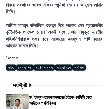
বিষয়ে সরকারের আরও সক্রিয় ভূমিকা নেওয়ার আহ্বান জানান
তিনি।
আসিফ মাহমুদ ঘটনাটিকে গুরুত্ব দিয়ে সরকার যেন প্রয়োজনীয়
কূটনৈতিক পদক্ষেপ নেয়। একই সঙ্গে ঢাকায় নিযুক্ত ভারতীয়
হাইকমিশনারকে তলব করে সরকারের অবস্থান স্পষ্ট করারও
আহ্বান জানান তিনি।
ট্যাগসমূহ:
ভারত
শেখ হাসিনা
সংবাদ সম্মেলন
সার্বভৌমত্ব
এনসিপি
সংশ্লিষ্ট
ড. ইউনূস-তারেক রহমানের বৈঠকে এনসিপি নেতা
আদীবের প্রতিক্রিয়া