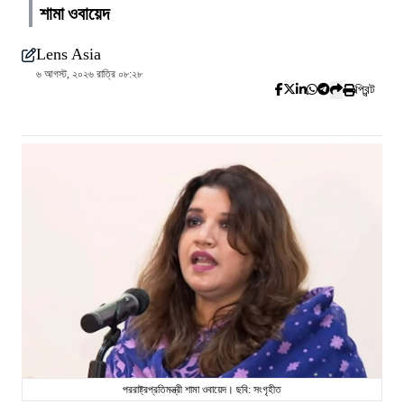
শামা ওবায়েদ
Lens Asia
৬ আগস্ট, ২০২৬ রাত্রি ০৮:২৮
প্রিন্ট
পররাষ্ট্রপ্রতিমন্ত্রী শামা ওবায়েদ। ছবি: সংগৃহীত