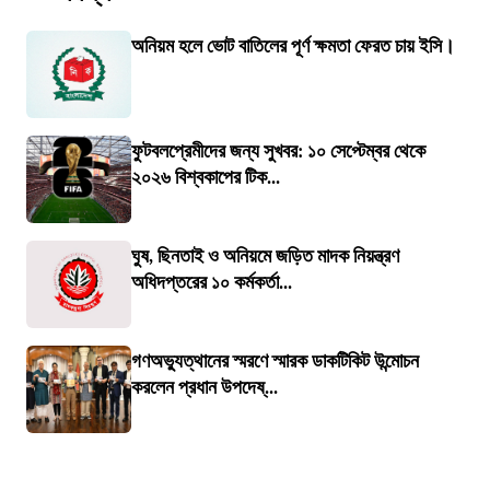
অনিয়ম হলে ভোট বাতিলের পূর্ণ ক্ষমতা ফেরত চায় ইসি।
ফুটবলপ্রেমীদের জন্য সুখবর: ১০ সেপ্টেম্বর থেকে
২০২৬ বিশ্বকাপের টিক...
ঘুষ, ছিনতাই ও অনিয়মে জড়িত মাদক নিয়ন্ত্রণ
অধিদপ্তরের ১০ কর্মকর্তা...
গণঅভ্যুত্থানের স্মরণে স্মারক ডাকটিকিট উন্মোচন
করলেন প্রধান উপদেষ্...