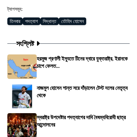
ট্যাগসমূহ:
তিনবার
পদত্যাগ
সিদ্ধান্ত
তৌহিদ হোসেন
সংশ্লিষ্ট
হরমুজ প্রণালী ইস্যুতে চীনের দ্বারে যুক্তরাষ্ট্র, ইরানকে
চাপে ফেলত...
নাজমুল হোসেন শান্ত সরে দাঁড়ালেন টেস্ট দলের নেতৃত্ব
থেকে
স্বরাষ্ট্র উপদেষ্টার পদত্যাগের দাবি বৈষম্যবিরোধী ছাত্র
আন্দোলনের