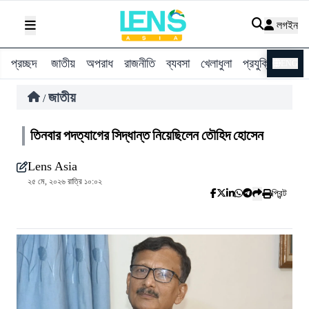
লগইন
প্রচ্ছদ
জাতীয়
অপরাধ
রাজনীতি
ব্যবসা
খেলাধুলা
প্রযুক্তি
বিশ্ব
ENG
জাতীয়
/
তিনবার পদত্যাগের সিদ্ধান্ত নিয়েছিলেন তৌহিদ হোসেন
Lens Asia
২৫ মে, ২০২৬ রাত্রি ১০:০২
প্রিন্ট