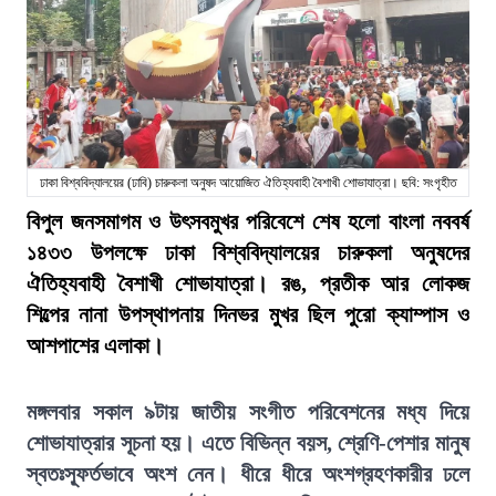
ঢাকা বিশ্ববিদ্যালয়ের (ঢাবি) চারুকলা অনুষদ আয়োজিত ঐতিহ্যবাহী বৈশাখী শোভাযাত্রা। ছবি: সংগৃহীত
বিপুল জনসমাগম ও উৎসবমুখর পরিবেশে শেষ হলো বাংলা নববর্ষ
১৪৩৩ উপলক্ষে ঢাকা বিশ্ববিদ্যালয়ের চারুকলা অনুষদের
ঐতিহ্যবাহী বৈশাখী শোভাযাত্রা। রঙ, প্রতীক আর লোকজ
শিল্পের নানা উপস্থাপনায় দিনভর মুখর ছিল পুরো ক্যাম্পাস ও
আশপাশের এলাকা।
মঙ্গলবার সকাল ৯টায় জাতীয় সংগীত পরিবেশনের মধ্য দিয়ে
শোভাযাত্রার সূচনা হয়। এতে বিভিন্ন বয়স, শ্রেণি-পেশার মানুষ
স্বতঃস্ফূর্তভাবে অংশ নেন। ধীরে ধীরে অংশগ্রহণকারীর ঢলে