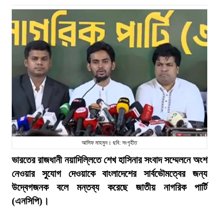
আসিফ মাহমুদ। ছবি: সংগৃহীত
ভারতের রাজধানী নয়াদিল্লিতে শেখ হাসিনার সংবাদ সম্মেলনে অংশ
নেওয়ার সুযোগ দেওয়াকে বাংলাদেশের সার্বভৌমত্বের জন্য
উদ্বেগজনক বলে মন্তব্য করেছে জাতীয় নাগরিক পার্টি
(এনসিপি)।