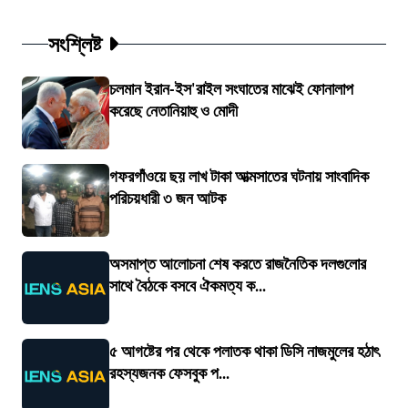
সংশ্লিষ্ট
চলমান ইরান-ইস'রাইল সংঘাতের মাঝেই ফোনালাপ
করেছে নেতানিয়াহু ও মোদী
গফরগাঁওয়ে ছয় লাখ টাকা আত্মসাতের ঘটনায় সাংবাদিক
পরিচয়ধারী ৩ জন আটক
অসমাপ্ত আলোচনা শেষ করতে রাজনৈতিক দলগুলোর
সাথে বৈঠকে বসবে ঐকমত্য ক...
৫ আগষ্টের পর থেকে পলাতক থাকা ডিসি নাজমুলের হঠাৎ
রহস্যজনক ফেসবুক প...