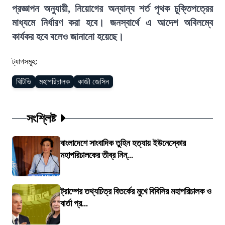
প্রজ্ঞাপন অনুযায়ী, নিয়োগের অন্যান্য শর্ত পৃথক চুক্তিপত্রের
মাধ্যমে নির্ধারণ করা হবে। জনস্বার্থে এ আদেশ অবিলম্বে
কার্যকর হবে বলেও জানানো হয়েছে।
ট্যাগসমূহ:
বিটিভি
মহাপরিচালক
কাজী জেসিন
সংশ্লিষ্ট
বাংলাদেশে সাংবাদিক তুহিন হত্যায় ইউনেস্কোর
মহাপরিচালকের তীব্র নিন্...
ট্রাম্পের তথ্যচিত্র বিতর্কের মুখে বিবিসির মহাপরিচালক ও
বার্তা প্র...