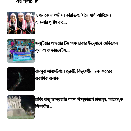
সংশ্লিষ্ট
৭ জনকে যাবজ্জীবন কারাদণ্ড দিয়ে হলি আর্টিজেন
হা'মলার পূর্নাঙ্গ রায়...
ভলান্টিয়ার পাওয়ার টিম অফ ঢাকার উদ্যোগে মেডিকেল
ক্যাম্প ও ডায়বেটিস...
রামপুরা সাবস্টেশনে ত্রুটি, বিদ্যুৎহীন ঢাকা শহরের
একাধিক এলাকা
ঢাবির রাজু ভাস্কর্যের পাশে বিস্ফোরণে চাঞ্চল্য, আতঙ্কে
শিক্ষার্থীর...