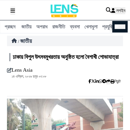
লগইন
প্রচ্ছদ
জাতীয়
অপরাধ
রাজনীতি
ব্যবসা
খেলাধুলা
প্রযুক্তি
বিশ্ব
ENG
জাতীয়
/
ঢাকায় বিপুল উৎসবমুখরতায় অনুষ্ঠিত হলো বৈশাখী শোভাযাত্রা
Lens Asia
১৪ এপ্রিল, ২০২৬ দুপুর ০৩:০৮
প্রিন্ট