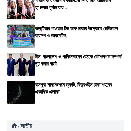
৭ জনকে যাবজ্জীবন কারাদণ্ড দিয়ে হলি আর্টিজেন
হা'মলার পূর্নাঙ্গ রায়...
ভলান্টিয়ার পাওয়ার টিম অফ ঢাকার উদ্যোগে মেডিকেল
ক্যাম্প ও ডায়বেটিস...
চীন, বাংলাদেশ ও পাকিস্তানের বৈঠকে কৌশলগত সম্পর্ক
দৃঢ় করার বার্তা
রামপুরা সাবস্টেশনে ত্রুটি, বিদ্যুৎহীন ঢাকা শহরের
একাধিক এলাকা
জাতীয়
/