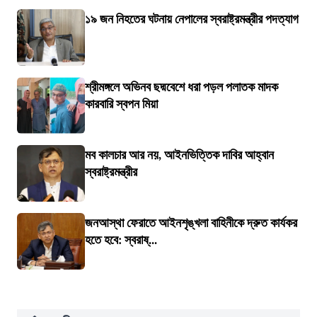
১৯ জন নিহতের ঘটনায় নেপালের স্বরাষ্ট্রমন্ত্রীর পদত্যাগ
শ্রীমঙ্গলে অভিনব ছদ্মবেশে ধরা পড়ল পলাতক মাদক
কারবারি স্বপন মিয়া
মব কালচার আর নয়, আইনভিত্তিক দাবির আহ্বান
স্বরাষ্ট্রমন্ত্রীর
জনআস্থা ফেরাতে আইনশৃঙ্খলা বাহিনীকে দ্রুত কার্যকর
হতে হবে: স্বরাষ্...