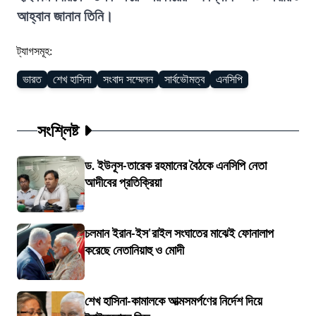
আহ্বান জানান তিনি।
ট্যাগসমূহ:
ভারত
শেখ হাসিনা
সংবাদ সম্মেলন
সার্বভৌমত্ব
এনসিপি
সংশ্লিষ্ট
ড. ইউনূস-তারেক রহমানের বৈঠকে এনসিপি নেতা
আদীবের প্রতিক্রিয়া
চলমান ইরান-ইস'রাইল সংঘাতের মাঝেই ফোনালাপ
করেছে নেতানিয়াহু ও মোদী
শেখ হাসিনা-কামালকে আত্মসমর্পণের নির্দেশ দিয়ে