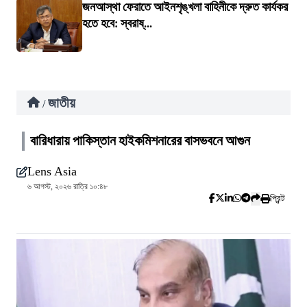
জনআস্থা ফেরাতে আইনশৃঙ্খলা বাহিনীকে দ্রুত কার্যকর
হতে হবে: স্বরাষ্...
জাতীয়
/
বারিধারায় পাকিস্তান হাইকমিশনারের বাসভবনে আগুন
Lens Asia
৬ আগস্ট, ২০২৬ রাত্রি ১০:৪৮
প্রিন্ট