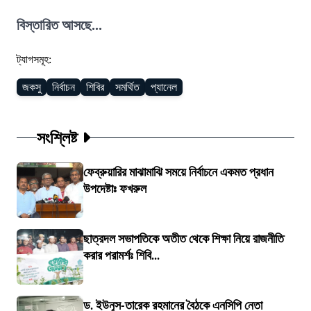
বিস্তারিত আসছে...
ট্যাগসমূহ:
জকসু
নির্বাচন
শিবির
সমর্থিত
প্যানেল
সংশ্লিষ্ট
ফেব্রুয়ারির মাঝামাঝি সময়ে নির্বাচনে একমত প্রধান
উপদেষ্টাঃ ফখরুল
ছাত্রদল সভাপতিকে অতীত থেকে শিক্ষা নিয়ে রাজনীতি
করার পরামর্শঃ শিবি...
ড. ইউনূস-তারেক রহমানের বৈঠকে এনসিপি নেতা