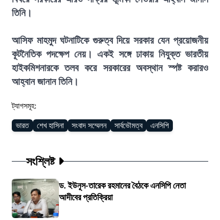
তিনি।
আসিফ মাহমুদ ঘটনাটিকে গুরুত্ব দিয়ে সরকার যেন প্রয়োজনীয়
কূটনৈতিক পদক্ষেপ নেয়। একই সঙ্গে ঢাকায় নিযুক্ত ভারতীয়
হাইকমিশনারকে তলব করে সরকারের অবস্থান স্পষ্ট করারও
আহ্বান জানান তিনি।
ট্যাগসমূহ:
ভারত
শেখ হাসিনা
সংবাদ সম্মেলন
সার্বভৌমত্ব
এনসিপি
সংশ্লিষ্ট
ড. ইউনূস-তারেক রহমানের বৈঠকে এনসিপি নেতা
আদীবের প্রতিক্রিয়া