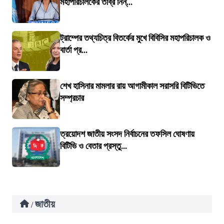
মহাপরিচালকের তীব্র নিন্...
ট্রাম্পের তথ্যচিত্র বিতর্কের মুখে বিবিসির মহাপরিচালক ও
বার্তা প্র...
শেখ হাসিনার মামলার রায় আগামীকাল সরাসরি বিটিভিতে
সম্প্রচার
ত্রয়োদশ জাতীয় সংসদ নির্বাচনের তফসিল ঘোষণায়
বিটিভি ও বেতার প্রস্তু...
জাতীয়
/