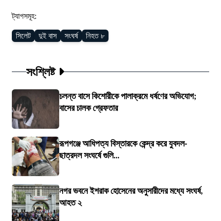
ট্যাগসমূহ:
সিলেট
দুই বাস
সংঘর্ষ
নিহত ৮
সংশ্লিষ্ট
চলন্ত বাসে কিশোরীকে পালাক্রমে ধর্ষণের অভিযোগ;
বাসের চালক গ্রেফতার
রূপগঞ্জে আধিপত্য বিস্তারকে কেন্দ্র করে যুবদল-
ছাত্রদল সংঘর্ষে গুলি...
নগর ভবনে ইশরাক হোসেনের অনুসারীদের মধ্যে সংঘর্ষ,
আহত ২