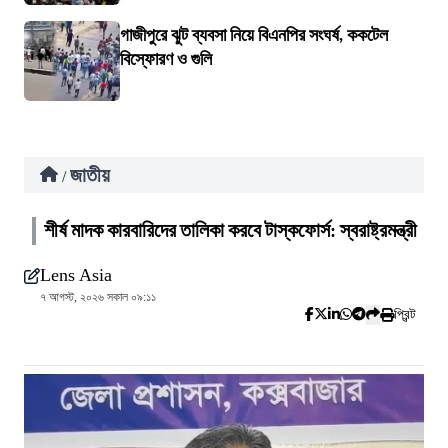
গাজীপুরে ঝুট ব্যবসা নিয়ে বিএনপির সংঘর্ষ, ককটেল
বিস্ফোরণ ও গুলি
জাতীয়
/
শীর্ষ মাদক কারবারিদের তালিকা করবে টাস্কফোর্স: স্বরাষ্ট্রমন্ত্রী
Lens Asia
৭ আগস্ট, ২০২৬ সকাল ০৯:১১
প্রিন্ট