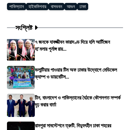
পাকিস্তান
হাইকমিশনার
বাসভবন
আগুন
ঢাকা
সংশ্লিষ্ট
৭ জনকে যাবজ্জীবন কারাদণ্ড দিয়ে হলি আর্টিজেন
হা'মলার পূর্নাঙ্গ রায়...
ভলান্টিয়ার পাওয়ার টিম অফ ঢাকার উদ্যোগে মেডিকেল
ক্যাম্প ও ডায়বেটিস...
চীন, বাংলাদেশ ও পাকিস্তানের বৈঠকে কৌশলগত সম্পর্ক
দৃঢ় করার বার্তা
রামপুরা সাবস্টেশনে ত্রুটি, বিদ্যুৎহীন ঢাকা শহরের