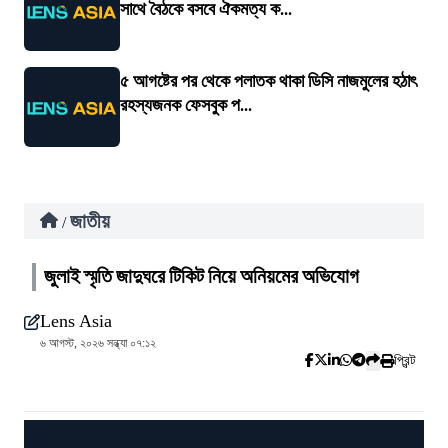
সাথে বৈঠকে বসবে ঐকমত্য ক...
৫ আগষ্টের পর থেকে পলাতক থাকা ডিসি নাজমুলের হঠাৎ
রহস্যজনক ফেসবুক প...
জাতীয়
/
জুলাই স্মৃতি জাদুঘরে টিকিট নিয়ে অনিয়মের অভিযোগ
Lens Asia
৬ আগস্ট, ২০২৬ সন্ধ্যা ০৭:১২
প্রিন্ট