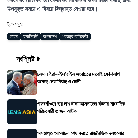
সরকারের নীতিগত ও কৌশলগত বিবেচনার ওপর নির্ভর করছে এবং
উপযুক্ত সময়ে এ বিষয়ে সিদ্ধান্ত নেওয়া হবে।
ট্যাগসমূহ:
ভারত
ফ্যাসিবাদী
বাংলাদেশ
পররাষ্ট্রপ্রতিমন্ত্রী
সংশ্লিষ্ট
চলমান ইরান-ইস'রাইল সংঘাতের মাঝেই ফোনালাপ
করেছে নেতানিয়াহু ও মোদী
গফরগাঁওয়ে ছয় লাখ টাকা আত্মসাতের ঘটনায় সাংবাদিক
পরিচয়ধারী ৩ জন আটক
অসমাপ্ত আলোচনা শেষ করতে রাজনৈতিক দলগুলোর