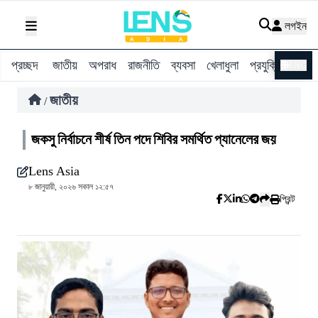
লগইন
প্রচ্ছদ
জাতীয়
অপরাধ
রাজনীতি
ব্যবসা
খেলাধুলা
প্রযুক্তি
বিশ্ব
ENG
জাতীয়
/
জকসু নির্বাচনে শীর্ষ তিন পদে শিবির সমর্থিত প্যানেলের জয়
Lens Asia
৮ জানুয়ারী, ২০২৬ সকাল ১২:৫৭
প্রিন্ট