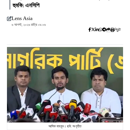
হুমকি: এনসিপি
Lens Asia
৬ আগস্ট, ২০২৬ রাত্রি ০৯:০৬
প্রিন্ট
আসিফ মাহমুদ। ছবি: সংগৃহীত