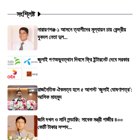
সংশ্লিষ্ট
নারায়ণগঞ্জ-১ আসনে ত্যাগীদের মূল্যায়ন চায় কেন্দ্রীয়
যুবদল নেতা দুল...
জুলাই গণঅভ্যুত্থান দিবসে ফ্রি ইন্টারনেট দেবে সরকার
রাজনৈতিক ঐকমত্য হলে ৫ আগস্ট ‘জুলাই ঘোষণাপত্র’:
আসিফ মাহমুদ
জমি দখল ও মানি লন্ডারিং: সাবেক মন্ত্রী গাজীর ৪০০
কোটি টাকার সম্পদ...