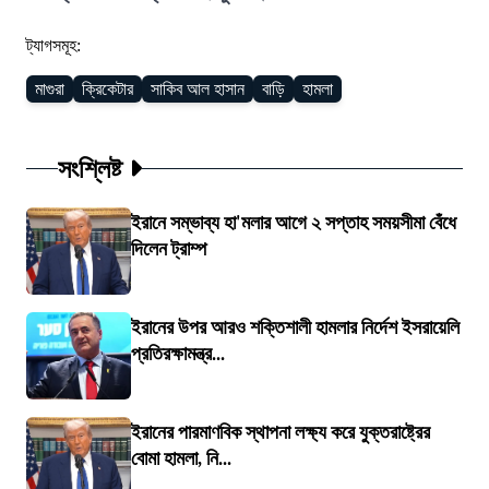
ট্যাগসমূহ:
মাগুরা
ক্রিকেটার
সাকিব আল হাসান
বাড়ি
হামলা
সংশ্লিষ্ট
ইরানে সম্ভাব্য হা'মলার আগে ২ সপ্তাহ সময়সীমা বেঁধে
দিলেন ট্রাম্প
ইরানের উপর আরও শক্তিশালী হামলার নির্দেশ ইসরায়েলি
প্রতিরক্ষামন্ত্র...
ইরানের পারমাণবিক স্থাপনা লক্ষ্য করে যুক্তরাষ্ট্রের
বোমা হামলা, নি...