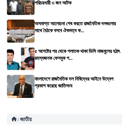
পরিচয়ধারী ৩ জন আটক
অসমাপ্ত আলোচনা শেষ করতে রাজনৈতিক দলগুলোর
সাথে বৈঠকে বসবে ঐকমত্য ক...
৫ আগষ্টের পর থেকে পলাতক থাকা ডিসি নাজমুলের হঠাৎ
রহস্যজনক ফেসবুক প...
বাংলাদেশে রাজনৈতিক দল নিষিদ্ধের আইনে উদ্বেগ
প্রকাশ করেছে জাতিসংঘ
জাতীয়
/