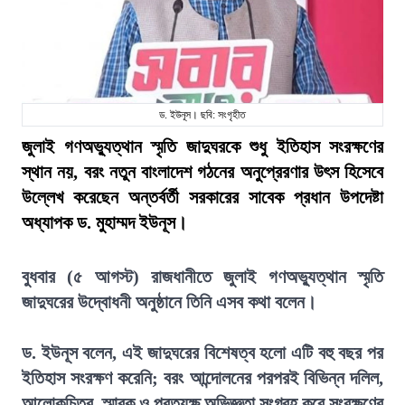
ড. ইউনূস। ছবি: সংগৃহীত
জুলাই গণঅভ্যুত্থান স্মৃতি জাদুঘরকে শুধু ইতিহাস সংরক্ষণের
স্থান নয়, বরং নতুন বাংলাদেশ গঠনের অনুপ্রেরণার উৎস হিসেবে
উল্লেখ করেছেন অন্তর্বর্তী সরকারের সাবেক প্রধান উপদেষ্টা
অধ্যাপক ড. মুহাম্মদ ইউনূস।
বুধবার (৫ আগস্ট) রাজধানীতে জুলাই গণঅভ্যুত্থান স্মৃতি
জাদুঘরের উদ্বোধনী অনুষ্ঠানে তিনি এসব কথা বলেন।
ড. ইউনূস বলেন, এই জাদুঘরের বিশেষত্ব হলো এটি বহু বছর পর
ইতিহাস সংরক্ষণ করেনি; বরং আন্দোলনের পরপরই বিভিন্ন দলিল,
আলোকচিত্র, স্মারক ও প্রত্যক্ষ অভিজ্ঞতা সংগ্রহ করে সংরক্ষণের