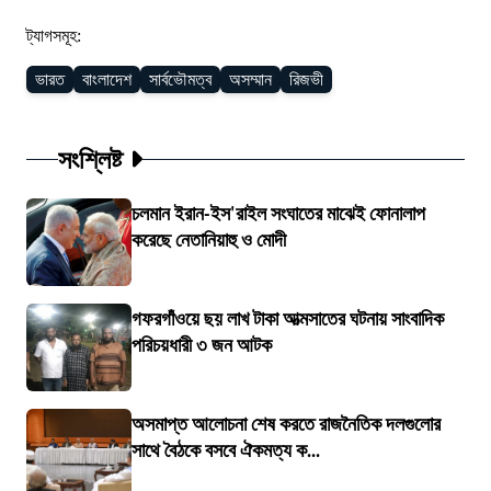
ট্যাগসমূহ:
ভারত
বাংলাদেশ
সার্বভৌমত্ব
অসম্মান
রিজভী
সংশ্লিষ্ট
চলমান ইরান-ইস'রাইল সংঘাতের মাঝেই ফোনালাপ
করেছে নেতানিয়াহু ও মোদী
গফরগাঁওয়ে ছয় লাখ টাকা আত্মসাতের ঘটনায় সাংবাদিক
পরিচয়ধারী ৩ জন আটক
অসমাপ্ত আলোচনা শেষ করতে রাজনৈতিক দলগুলোর
সাথে বৈঠকে বসবে ঐকমত্য ক...