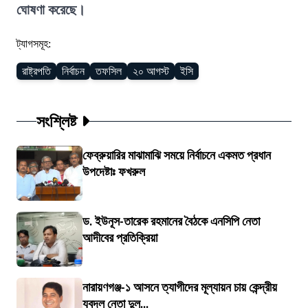
ঘোষণা করেছে।
ট্যাগসমূহ:
রাষ্ট্রপতি
নির্বাচন
তফসিল
২০ আগস্ট
ইসি
সংশ্লিষ্ট
ফেব্রুয়ারির মাঝামাঝি সময়ে নির্বাচনে একমত প্রধান
উপদেষ্টাঃ ফখরুল
ড. ইউনূস-তারেক রহমানের বৈঠকে এনসিপি নেতা
আদীবের প্রতিক্রিয়া
নারায়ণগঞ্জ-১ আসনে ত্যাগীদের মূল্যায়ন চায় কেন্দ্রীয়
যুবদল নেতা দুল...