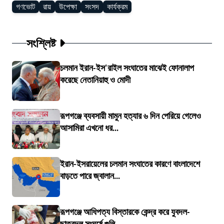
গণভোট
রায়
উপেক্ষা
সংসদ
কার্যক্রম
সংশ্লিষ্ট
চলমান ইরান-ইস'রাইল সংঘাতের মাঝেই ফোনালাপ
করেছে নেতানিয়াহু ও মোদী
রূপগঞ্জে ব্যবসায়ী মামুন হত্যার ৬ দিন পেরিয়ে গেলেও
আসামিরা এখনো ধর...
ইরান-ইসরায়েলের চলমান সংঘাতের কারণে বাংলাদেশে
বাড়তে পারে জ্বালান...
রূপগঞ্জে আধিপত্য বিস্তারকে কেন্দ্র করে যুবদল-