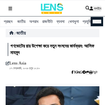
লগইন
প্রচ্ছদ
জাতীয়
অপরাধ
রাজনীতি
ব্যবসা
খেলাধুলা
প্রযুক্তি
বিশ্ব
ENG
জাতীয়
/
গণভোটের রায় উপেক্ষা করে নতুন সংসদের কার্যক্রম: আসিফ
মাহমুদ
Lens Asia
১৭ ফেব্রুয়ারি, ২০২৬ দুপুর ১২:৫০
প্রিন্ট