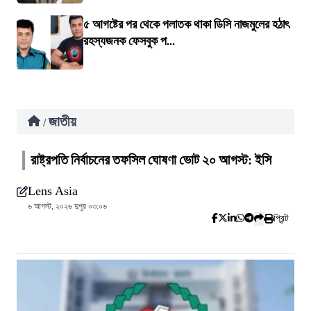
৫ আগষ্টের পর থেকে পলাতক থাকা ডিসি নাজমুলের হঠাৎ
রহস্যজনক ফেসবুক প...
জাতীয়
/
রাষ্ট্রপতি নির্বাচনের তফসিল ঘোষণা ভোট ২০ আগস্ট: ইসি
Lens Asia
৬ আগস্ট, ২০২৬ দুপুর ০৩:০৬
প্রিন্ট