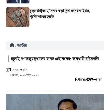
যুক্তরাষ্ট্রের হা'মলার কড়া নিন্দা জানালো ইরান,
প্রতিশোধের হুমকি
জাতীয়
/
জুলাই গণঅভ্যুত্থানের ফসল এই সংসদ: অস্থায়ী রাষ্ট্রপতি
Lens Asia
৫ আগস্ট, ২০২৬ রাত্রি ০৯:৫১
প্রিন্ট