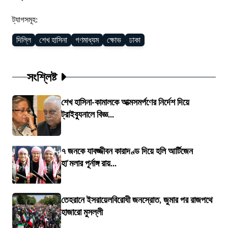
ট্যাগসমূহ:
দিল্লি
শেখ হাসিনা
গণমাধ্যম
ক্ষোভ
ঢাকা
সংশ্লিষ্ট
শেখ হাসিনা-কামালকে আত্মসমর্পণের নির্দেশ দিয়ে
ট্রাইব্যুনালে বিজ্ঞ...
৭ জনকে যাবজ্জীবন কারাদণ্ড দিয়ে হলি আর্টিজেন
হা'মলার পূর্নাঙ্গ রায়...
তেহরানে ইসরায়েলবিরোধী জনস্রোত, জুমার পর রাজপথে
হাজারো মুসল্লী