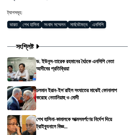
ট্যাগসমূহ:
ভারত
শেখ হাসিনা
সংবাদ সম্মেলন
সার্বভৌমত্ব
এনসিপি
সংশ্লিষ্ট
ড. ইউনূস-তারেক রহমানের বৈঠকে এনসিপি নেতা
আদীবের প্রতিক্রিয়া
চলমান ইরান-ইস'রাইল সংঘাতের মাঝেই ফোনালাপ
করেছে নেতানিয়াহু ও মোদী
শেখ হাসিনা-কামালকে আত্মসমর্পণের নির্দেশ দিয়ে
ট্রাইব্যুনালে বিজ্ঞ...