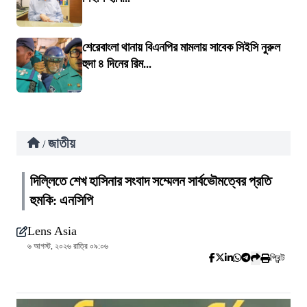
শেরেবাংলা থানায় বিএনপির মামলায় সাবেক সিইসি নুরুল
হুদা ৪ দিনের রিম...
জাতীয়
/
দিল্লিতে শেখ হাসিনার সংবাদ সম্মেলন সার্বভৌমত্বের প্রতি
হুমকি: এনসিপি
Lens Asia
৬ আগস্ট, ২০২৬ রাত্রি ০৯:০৬
প্রিন্ট