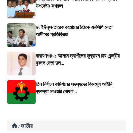
উপদেষ্টাঃ ফখরুল
ড. ইউনূস-তারেক রহমানের বৈঠকে এনসিপি নেতা
আদীবের প্রতিক্রিয়া
নারায়ণগঞ্জ-১ আসনে ত্যাগীদের মূল্যায়ন চায় কেন্দ্রীয়
যুবদল নেতা দুল...
তিন নির্বাচন কমিশনের সদস্যদের বিরুদ্ধে আইনি
ব্যবস্থা নেওয়ার ঘোষণা...
জাতীয়
/