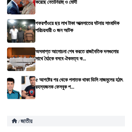
করেছে নেতানিয়াহু ও মোদী
গফরগাঁওয়ে ছয় লাখ টাকা আত্মসাতের ঘটনায় সাংবাদিক
পরিচয়ধারী ৩ জন আটক
অসমাপ্ত আলোচনা শেষ করতে রাজনৈতিক দলগুলোর
সাথে বৈঠকে বসবে ঐকমত্য ক...
৫ আগষ্টের পর থেকে পলাতক থাকা ডিসি নাজমুলের হঠাৎ
রহস্যজনক ফেসবুক প...
জাতীয়
/