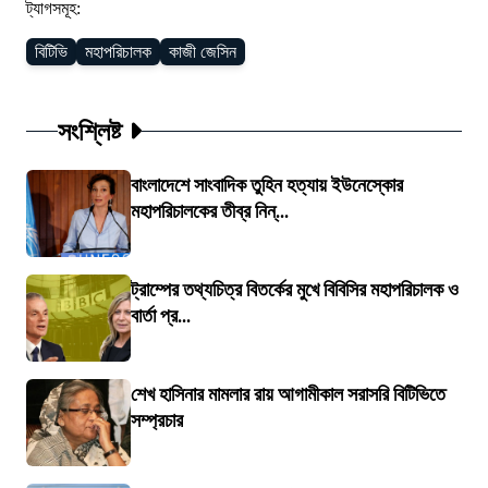
ট্যাগসমূহ:
বিটিভি
মহাপরিচালক
কাজী জেসিন
সংশ্লিষ্ট
বাংলাদেশে সাংবাদিক তুহিন হত্যায় ইউনেস্কোর
মহাপরিচালকের তীব্র নিন্...
ট্রাম্পের তথ্যচিত্র বিতর্কের মুখে বিবিসির মহাপরিচালক ও
বার্তা প্র...
শেখ হাসিনার মামলার রায় আগামীকাল সরাসরি বিটিভিতে
সম্প্রচার