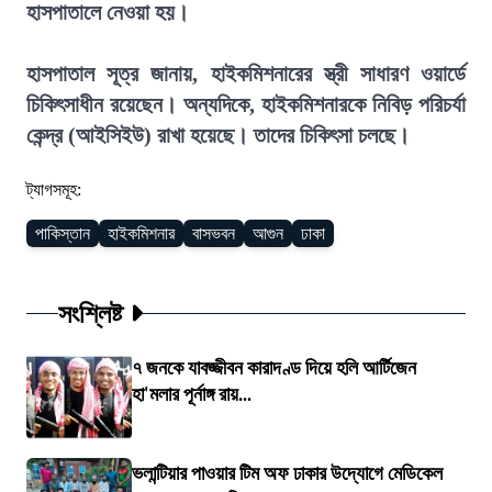
হাসপাতালে নেওয়া হয়।
হাসপাতাল সূত্র জানায়, হাইকমিশনারের স্ত্রী সাধারণ ওয়ার্ডে
চিকিৎসাধীন রয়েছেন। অন্যদিকে, হাইকমিশনারকে নিবিড় পরিচর্যা
কেন্দ্র (আইসিইউ) রাখা হয়েছে। তাদের চিকিৎসা চলছে।
ট্যাগসমূহ:
পাকিস্তান
হাইকমিশনার
বাসভবন
আগুন
ঢাকা
সংশ্লিষ্ট
৭ জনকে যাবজ্জীবন কারাদণ্ড দিয়ে হলি আর্টিজেন
হা'মলার পূর্নাঙ্গ রায়...
ভলান্টিয়ার পাওয়ার টিম অফ ঢাকার উদ্যোগে মেডিকেল