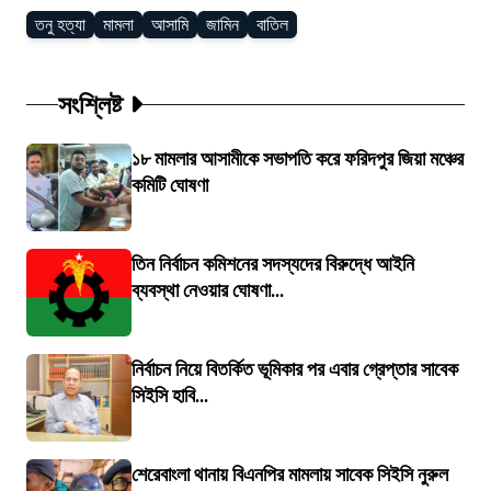
তনু হত্যা
মামলা
আসামি
জামিন
বাতিল
সংশ্লিষ্ট
১৮ মামলার আসামীকে সভাপতি করে ফরিদপুর জিয়া মঞ্চের
কমিটি ঘোষণা
তিন নির্বাচন কমিশনের সদস্যদের বিরুদ্ধে আইনি
ব্যবস্থা নেওয়ার ঘোষণা...
নির্বাচন নিয়ে বিতর্কিত ভূমিকার পর এবার গ্রেপ্তার সাবেক
সিইসি হাবি...
শেরেবাংলা থানায় বিএনপির মামলায় সাবেক সিইসি নুরুল