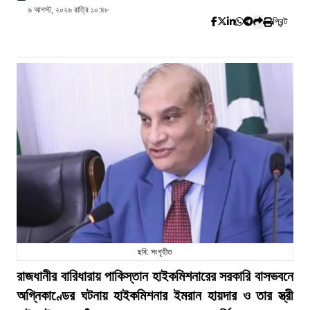
৬ আগস্ট, ২০২৬ রাত্রি ১০:৪৮
প্রিন্ট
ছবি: সংগৃহীত
রাজধানীর বারিধারায় পাকিস্তান হাইকমিশনারের সরকারি বাসভবনে
অগ্নিকাণ্ডের ঘটনায় হাইকমিশনার ইমরান হায়দার ও তার স্ত্রী