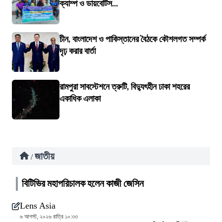
ক্যাম্প ও ডায়বেটিস...
চীন, বাংলাদেশ ও পাকিস্তানের বৈঠকে কৌশলগত সম্পর্ক
দৃঢ় করার বার্তা
রামপুরা সাবস্টেশনে ত্রুটি, বিদ্যুৎহীন ঢাকা শহরের
একাধিক এলাকা
জাতীয়
/
বিটিভির মহাপরিচালক হলেন কাজী জেসিন
Lens Asia
৬ আগস্ট, ২০২৬ রাত্রি ১০:৩৩