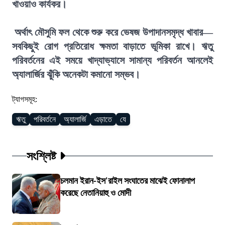
খাওয়াও কার্যকর।
অর্থাৎ মৌসুমি ফল থেকে শুরু করে ভেষজ উপাদানসমৃদ্ধ খাবার—
সবকিছুই রোগ প্রতিরোধ ক্ষমতা বাড়াতে ভূমিকা রাখে। ঋতু
পরিবর্তনের এই সময়ে খাদ্যাভ্যাসে সামান্য পরিবর্তন আনলেই
অ্যালার্জির ঝুঁকি অনেকটা কমানো সম্ভব।
ট্যাগসমূহ:
ঋতু
পরিবর্তনে
অ্যালার্জি
এড়াতে
যে
সংশ্লিষ্ট
চলমান ইরান-ইস'রাইল সংঘাতের মাঝেই ফোনালাপ
করেছে নেতানিয়াহু ও মোদী