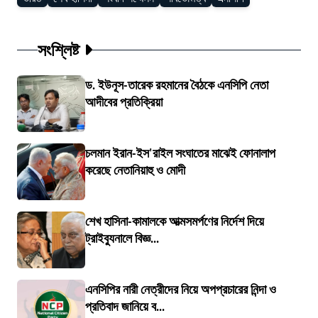
সংশ্লিষ্ট
ড. ইউনূস-তারেক রহমানের বৈঠকে এনসিপি নেতা
আদীবের প্রতিক্রিয়া
চলমান ইরান-ইস'রাইল সংঘাতের মাঝেই ফোনালাপ
করেছে নেতানিয়াহু ও মোদী
শেখ হাসিনা-কামালকে আত্মসমর্পণের নির্দেশ দিয়ে
ট্রাইব্যুনালে বিজ্ঞ...
এনসিপির নারী নেত্রীদের নিয়ে অপপ্রচারের নিন্দা ও
প্রতিবাদ জানিয়ে ব...