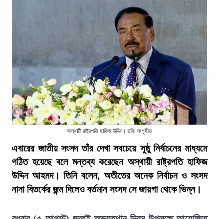
অস্থায়ী রাষ্ট্রপতি হাফিজ উদ্দিন। ছবি: সংগৃহীত
এবারের জাতীয় সংসদ তাঁর দেখা সবচেয়ে সুষ্ঠু নির্বাচনের মাধ্যমে
গঠিত হয়েছে বলে মন্তব্য করেছেন অস্থায়ী রাষ্ট্রপতি হাফিজ
উদ্দিন আহমদ। তিনি বলেন, অতীতের অনেক নির্বাচন ও সংসদ
নানা বিতর্কের জন্ম দিলেও বর্তমান সংসদ সে জায়গা থেকে ভিন্ন।
বুধবার (৫ আগস্ট) জুলাই অভ্যুত্থান দিবস উপলক্ষে আয়োজিত