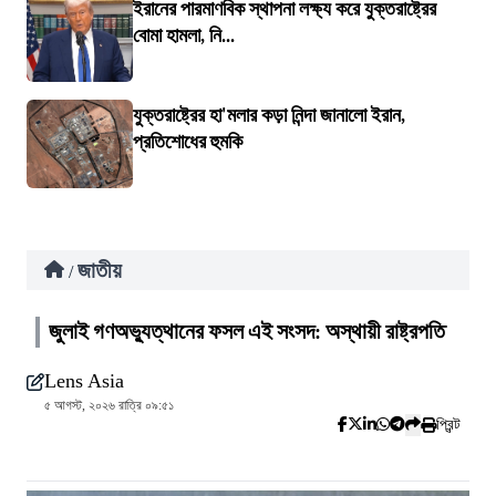
ইরানের পারমাণবিক স্থাপনা লক্ষ্য করে যুক্তরাষ্ট্রের
বোমা হামলা, নি...
যুক্তরাষ্ট্রের হা'মলার কড়া নিন্দা জানালো ইরান,
প্রতিশোধের হুমকি
জাতীয়
/
জুলাই গণঅভ্যুত্থানের ফসল এই সংসদ: অস্থায়ী রাষ্ট্রপতি
Lens Asia
৫ আগস্ট, ২০২৬ রাত্রি ০৯:৫১
প্রিন্ট