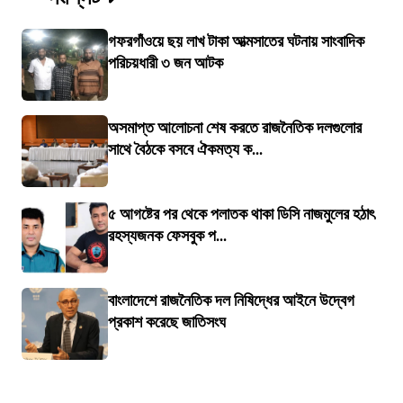
গফরগাঁওয়ে ছয় লাখ টাকা আত্মসাতের ঘটনায় সাংবাদিক
পরিচয়ধারী ৩ জন আটক
অসমাপ্ত আলোচনা শেষ করতে রাজনৈতিক দলগুলোর
সাথে বৈঠকে বসবে ঐকমত্য ক...
৫ আগষ্টের পর থেকে পলাতক থাকা ডিসি নাজমুলের হঠাৎ
রহস্যজনক ফেসবুক প...
বাংলাদেশে রাজনৈতিক দল নিষিদ্ধের আইনে উদ্বেগ
প্রকাশ করেছে জাতিসংঘ