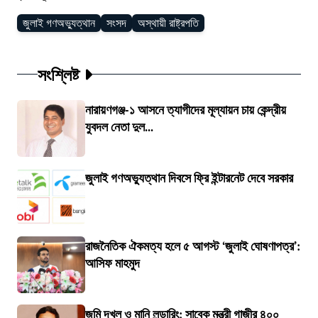
জুলাই গণঅভ্যুত্থান
সংসদ
অস্থায়ী রাষ্ট্রপতি
সংশ্লিষ্ট
নারায়ণগঞ্জ-১ আসনে ত্যাগীদের মূল্যায়ন চায় কেন্দ্রীয়
যুবদল নেতা দুল...
জুলাই গণঅভ্যুত্থান দিবসে ফ্রি ইন্টারনেট দেবে সরকার
রাজনৈতিক ঐকমত্য হলে ৫ আগস্ট ‘জুলাই ঘোষণাপত্র’:
আসিফ মাহমুদ
জমি দখল ও মানি লন্ডারিং: সাবেক মন্ত্রী গাজীর ৪০০