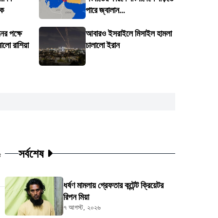
টক
পারে জ্বালান...
ের পক্ষে
আবারও ইসরাইলে মিসাইল হামলা
নালো রাশিয়া
চালালো ইরান
সর্বশেষ
ট
ধর্ষণ মামলায় গ্রেফতার কন্টেন্ট ক্রিয়েটর
রিপন মিয়া
৭ আগস্ট, ২০২৬