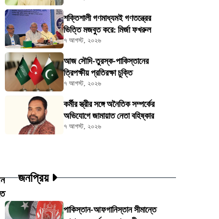
শক্তিশালী গণমাধ্যমই গণতন্ত্রের
ভিত্তি মজবুত করে: মির্জা ফখরুল
৭ আগস্ট, ২০২৬
আজ সৌদি-তুরস্ক-পাকিস্তানের
ত্রিপক্ষীয় প্রতিরক্ষা চুক্তি
৭ আগস্ট, ২০২৬
কর্মীর স্ত্রীর সঙ্গে অনৈতিক সম্পর্কের
অভিযোগে জামায়াত নেতা বহিষ্কার
৭ আগস্ট, ২০২৬
জনপ্রিয়
ীন
হত
পাকিস্তান-আফগানিস্তান সীমান্তে