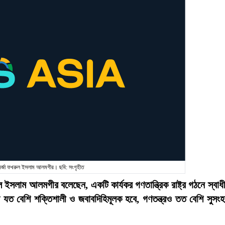
মির্জা ফখরুল ইসলাম আলমগীর। ছবি: সংগৃহীত
ুল ইসলাম আলমগীর বলেছেন, একটি কার্যকর গণতান্ত্রিক রাষ্ট্র গঠনে স্বাধ
ম যত বেশি শক্তিশালী ও জবাবদিহিমূলক হবে, গণতন্ত্রও তত বেশি সুসং