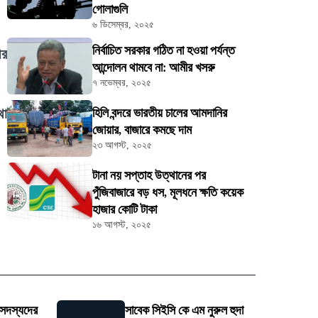
গোলাগুলি
৬ ডিসেম্বর, ২০২৫
নির্বাচিত সরকার গঠিত না হওয়া পর্যন্ত
ীর
আন্দোলন থামবে না: আমীর খসরু
৭ নভেম্বর, ২০২৫
থা
হিলি বন্দরে ভারতীয় চালের আমদানির
জোয়ার, বাজারে কমছে দাম
২৩ আগস্ট, ২০২৫
টানা নয় সপ্তাহ উত্থানের পর
পুঁজিবাজারে বড় ধস, মূলধনে ক্ষতি কয়েক
হাজার কোটি টাকা
১৬ আগস্ট, ২০২৫
 সদস্যদের
সাবেক সিইসি কে এম নুরুল হুদা