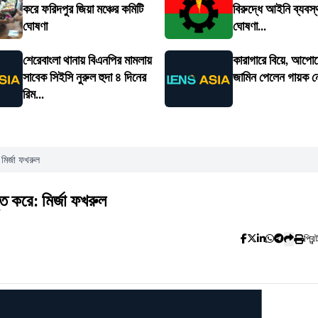
করে ফরিদপুর জিয়া মঞ্চের কমিটি
বিরুদ্ধে আইনি ব্যবস্
ঘোষণা
ঘোষণা...
শেরেবাংলা থানায় বিএনপির মামলায়
কারাগারে বিয়ে, আপো
সাবেক সিইসি নুরুল হুদা ৪ দিনের
জামিন পেলেন গায়ক 
রিম...
মির্জা ফখরুল
ত করে: মির্জা ফখরুল
প্রিন্