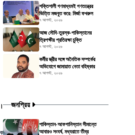
শক্তিশালী গণমাধ্যমই গণতন্ত্রের
ভিত্তি মজবুত করে: মির্জা ফখরুল
৭ আগস্ট, ২০২৬
আজ সৌদি-তুরস্ক-পাকিস্তানের
ত্রিপক্ষীয় প্রতিরক্ষা চুক্তি
৭ আগস্ট, ২০২৬
কর্মীর স্ত্রীর সঙ্গে অনৈতিক সম্পর্কের
অভিযোগে জামায়াত নেতা বহিষ্কার
৭ আগস্ট, ২০২৬
জনপ্রিয়
ব।
পাকিস্তান-আফগানিস্তান সীমান্তে
আবারও সংঘর্ষ, মধ্যরাতে তীব্র
কে