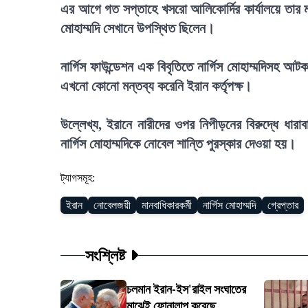
এর আগে গত সপ্তাহে খসরো আলিকোর্দির কার্যালয়ে তার
মোহাম্মদি সেখানে উপস্থিত ছিলেন।
নার্গিস ফাউন্ডেশন এক বিবৃতিতে নার্গিস মোহাম্মদিসহ আ
এখনো কোনো মন্তব্য করেনি ইরান কর্তৃপক্ষ।
উল্লেখ্য, ইরানে নারীদের ওপর নিপীড়নের বিরুদ্ধে ধারাব
নার্গিস মোহাম্মদিকে নোবেল শান্তি পুরস্কার দেওয়া হয়।
ট্যাগসমূহ:
ইরান
নোবেলজয়ী
মানবাধিকারকর্মী
নার্গিস মোহাম্মদি
গ্রেপ্তার
সংশ্লিষ্ট
চলমান ইরান-ইস'রাইল সংঘাতের
মাঝেই ফোনালাপ করেছে