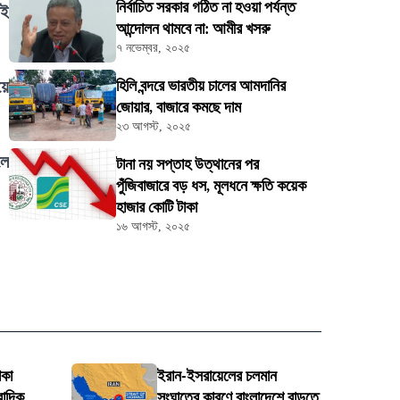
নির্বাচিত সরকার গঠিত না হওয়া পর্যন্ত
েই
আন্দোলন থামবে না: আমীর খসরু
৭ নভেম্বর, ২০২৫
য়ে
হিলি বন্দরে ভারতীয় চালের আমদানির
জোয়ার, বাজারে কমছে দাম
২৩ আগস্ট, ২০২৫
লে
টানা নয় সপ্তাহ উত্থানের পর
পুঁজিবাজারে বড় ধস, মূলধনে ক্ষতি কয়েক
হাজার কোটি টাকা
১৬ আগস্ট, ২০২৫
াকা
ইরান-ইসরায়েলের চলমান
বাদিক
সংঘাতের কারণে বাংলাদেশে বাড়তে