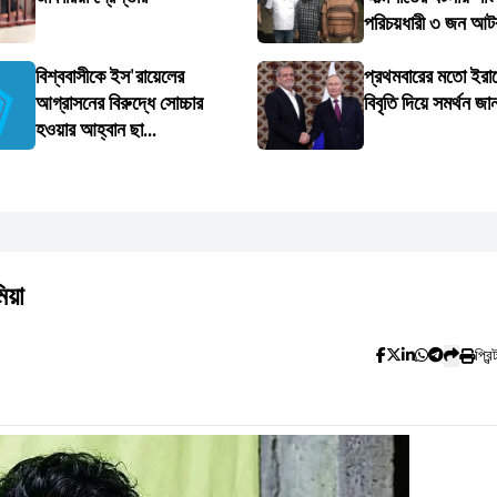
পরিচয়ধারী ৩ জন আ
বিশ্ববাসীকে ইস'রায়েলের
প্রথমবারের মতো ইরান
আগ্রাসনের বিরুদ্ধে সোচ্চার
বিবৃতি দিয়ে সমর্থন জা
হওয়ার আহ্বান ছা...
িয়া
প্রিন্