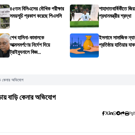
৪৫তম বিসিএসের মৌখিক পরীক্ষার
শাহাদাতবার্ষিকীতে জি
সময়সূচি প্রকাশ করেছে পিএসসি
প্রধানমন্ত্রীর শ্রদ্ধা
শেখ হাসিনা-কামালকে
ইসলামে সামাজিক ন্যায
আত্মসমর্পণের নির্দেশ দিয়ে
প্রতিষ্ঠার হাতিয়ার যা
ট্রাইব্যুনালে বিজ্ঞ...
ড়ি কেনার অভিযোগ
ডায় বাড়ি কেনার অভিযোগ
প্রিন্