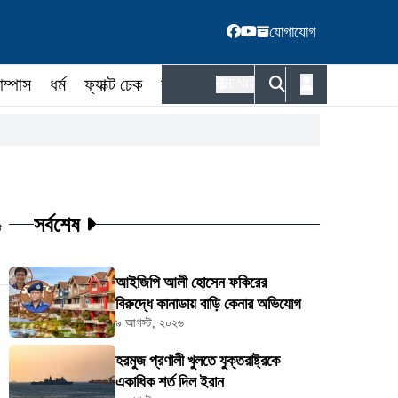
যোগাযোগ
াম্পাস
ধর্ম
ফ্যাক্ট চেক
কর্মকর্তা
ENG
সর্বশেষ
ট
আইজিপি আলী হোসেন ফকিরের
বিরুদ্ধে কানাডায় বাড়ি কেনার অভিযোগ
৯ আগস্ট, ২০২৬
হরমুজ প্রণালী খুলতে যুক্তরাষ্ট্রকে
একাধিক শর্ত দিল ইরান