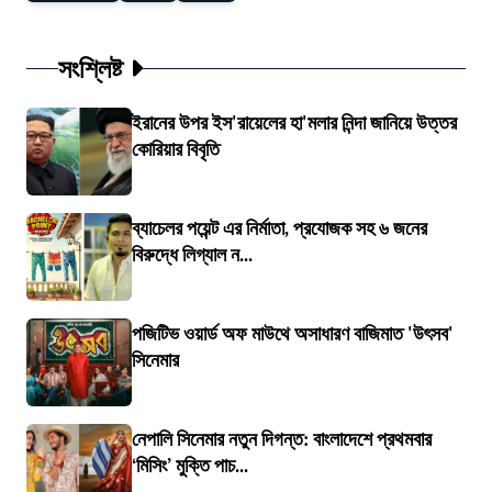
সংশ্লিষ্ট
ইরানের উপর ইস'রায়েলের হা'মলার নিন্দা জানিয়ে উত্তর
কোরিয়ার বিবৃতি
ব্যাচেলর পয়েন্ট এর নির্মাতা, প্রযোজক সহ ৬ জনের
বিরুদ্ধে লিগ্যাল ন...
পজিটিভ ওয়ার্ড অফ মাউথে অসাধারণ বাজিমাত 'উৎসব'
সিনেমার
নেপালি সিনেমার নতুন দিগন্ত: বাংলাদেশে প্রথমবার
‘মিসিং’ মুক্তি পাচ...