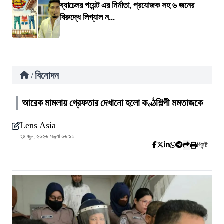
ব্যাচেলর পয়েন্ট এর নির্মাতা, প্রযোজক সহ ৬ জনের
বিরুদ্ধে লিগ্যাল ন...
বিনোদন
/
আরেক মামলায় গ্রেফতার দেখানো হলো কণ্ঠশিল্পী মমতাজকে
Lens Asia
২৪ জুন, ২০২৬ সন্ধ্যা ০৬:১১
প্রিন্ট