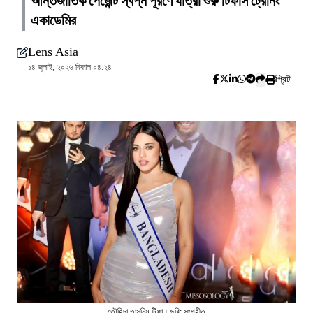
আন্তর্জাতিক পেজেন্ট স্বপ্ন পূরণে যাত্রা শুরু টিফাস ট্রেনিং
একাডেমির
Lens Asia
১৪ জুলাই, ২০২৬ বিকাল ০৪:২৪
প্রিন্ট
তৌহিদা তাসনিম টিফা। ছবি: সংগৃহীত