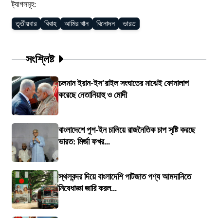
ট্যাগসমূহ:
তৃতীয়বার
বিবাহ
আমির খান
বিনোদন
ভারত
সংশ্লিষ্ট
চলমান ইরান-ইস'রাইল সংঘাতের মাঝেই ফোনালাপ
করেছে নেতানিয়াহু ও মোদী
বাংলাদেশে পুশ-ইন চালিয়ে রাজনৈতিক চাপ সৃষ্টি করছে
ভারত: মির্জা ফখর...
স্থলবন্দর দিয়ে বাংলাদেশি পাটজাত পণ্য আমদানিতে
নিষেধাজ্ঞা জারি করল...