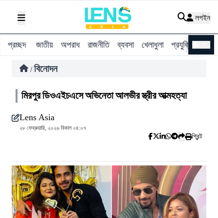
লগইন
প্রচ্ছদ
জাতীয়
অপরাধ
রাজনীতি
ব্যবসা
খেলাধুলা
প্রযুক্তি
বিশ্ব
ENG
বিনোদন
/
মিরপুর ডিওএইচএসে অভিনেতা আলভীর স্ত্রীর আত্মহত্যা
Lens Asia
২৮ ফেব্রুয়ারি, ২০২৬ বিকাল ০৪:০৭
প্রিন্ট