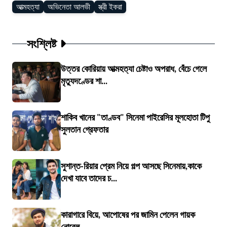
আত্মহত্যা
অভিনেতা আলভী
স্ত্রী ইকরা
সংশ্লিষ্ট
উত্তর কোরিয়ায় আত্মহত্যা চেষ্টাও অপরাধ, বেঁচে গেলে
মৃত্যুদণ্ডের শা...
শাকিব খানের "তাণ্ডব" সিনেমা পাইরেসির মূলহোতা টিপু
সুলতান গ্রেফতার
সুশান্ত-রিয়ার প্রেম নিয়ে গল্প আসছে সিনেমায়,কাকে
দেখা যাবে তাদের চ...
কারাগারে বিয়ে, আপোষের পর জামিন পেলেন গায়ক