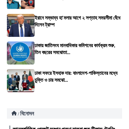
ইরানে সম্ভাব্য হা'মলার আগে ২ সপ্তাহ সময়সীমা বেঁধে
দিলেন ট্রাম্প
ঢাকায় জাতিসংঘ মানবাধিকার কমিশনের কার্যক্রম শুরু,
তিন বছরের সমঝোতা...
ঢাকা সফরে ইসহাক দার: বাংলাদেশ-পাকিস্তানের মধ্যে
চুক্তি ও চার সমঝো...
বিনোদন
/