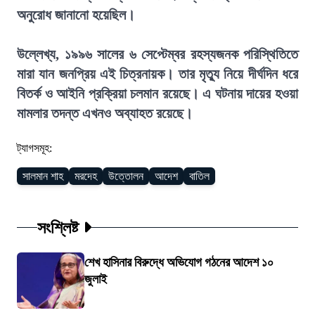
অনুরোধ জানানো হয়েছিল।
উল্লেখ্য, ১৯৯৬ সালের ৬ সেপ্টেম্বর রহস্যজনক পরিস্থিতিতে
মারা যান জনপ্রিয় এই চিত্রনায়ক। তার মৃত্যু নিয়ে দীর্ঘদিন ধরে
বিতর্ক ও আইনি প্রক্রিয়া চলমান রয়েছে। এ ঘটনায় দায়ের হওয়া
মামলার তদন্ত এখনও অব্যাহত রয়েছে।
ট্যাগসমূহ:
সালমান শাহ
মরদেহ
উত্তোলন
আদেশ
বাতিল
সংশ্লিষ্ট
শেখ হাসিনার বিরুদ্ধে অভিযোগ গঠনের আদেশ ১০
জুলাই