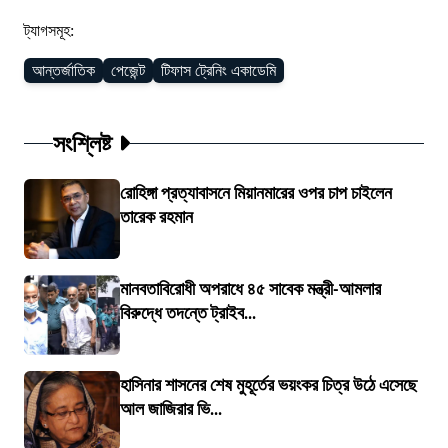
ট্যাগসমূহ:
আন্তর্জাতিক
পেজেন্ট
টিফাস ট্রেনিং একাডেমি
সংশ্লিষ্ট
রোহিঙ্গা প্রত্যাবাসনে মিয়ানমারের ওপর চাপ চাইলেন
তারেক রহমান
মানবতাবিরোধী অপরাধে ৪৫ সাবেক মন্ত্রী-আমলার
বিরুদ্ধে তদন্তে ট্রাইব...
হাসিনার শাসনের শেষ মুহূর্তের ভয়ংকর চিত্র উঠে এসেছে
আল জাজিরার ভি...