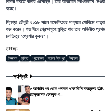
মামলা করতে থানায় এসেছেন। তার অভিযোগ লিখিতভাবে নেওয়া
হচ্ছে।
স্নিগ্ধা চৌধুরী ২০১৮ সালে মডেলিংয়ের মাধ্যমে শোবিজে যাত্রা
শুরু করেন। গত ঈদে প্রেক্ষাগৃহে মুক্তি পায় তার অভিনীত প্রথম
চলচ্চিত্র ‘প্রেশার কুকার’।
ট্যাগসমূহ:
বিজ্ঞাপন
চুক্তি
প্রলোভন
মডেল স্নিগ্ধা
নির্যাতন
সংশ্লিষ্ট
৫ আগষ্টের পর থেকে পলাতক থাকা ডিসি নাজমুলের হঠাৎ
রহস্যজনক ফেসবুক প...