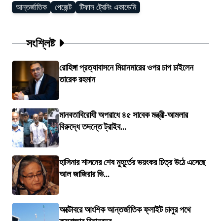
আন্তর্জাতিক
পেজেন্ট
টিফাস ট্রেনিং একাডেমি
সংশ্লিষ্ট
রোহিঙ্গা প্রত্যাবাসনে মিয়ানমারের ওপর চাপ চাইলেন
তারেক রহমান
মানবতাবিরোধী অপরাধে ৪৫ সাবেক মন্ত্রী-আমলার
বিরুদ্ধে তদন্তে ট্রাইব...
হাসিনার শাসনের শেষ মুহূর্তের ভয়ংকর চিত্র উঠে এসেছে
আল জাজিরার ভি...
অক্টোবরে আংশিক আন্তর্জাতিক ফ্লাইট চালুর পথে