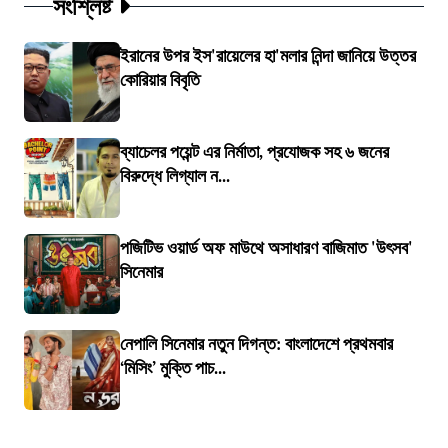
সংশ্লিষ্ট
ইরানের উপর ইস'রায়েলের হা'মলার নিন্দা জানিয়ে উত্তর
কোরিয়ার বিবৃতি
ব্যাচেলর পয়েন্ট এর নির্মাতা, প্রযোজক সহ ৬ জনের
বিরুদ্ধে লিগ্যাল ন...
পজিটিভ ওয়ার্ড অফ মাউথে অসাধারণ বাজিমাত 'উৎসব'
সিনেমার
নেপালি সিনেমার নতুন দিগন্ত: বাংলাদেশে প্রথমবার
‘মিসিং’ মুক্তি পাচ...