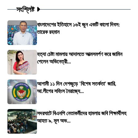
সংশ্লিষ্ট
বাংলাদেশের ইতিহাসে ১৬ই জুন একটি কালো দিবস:
তারেক রহমান
হত্যা চেষ্টা মামলায় আদালতে আত্মসমর্পণ করে জামিন
পেলেন অভিনেত্রী...
আগামী ১১ দিন দেশজুড়ে 'বিশেষ সতর্কতা' জারি,
আ.লীগের সহিংস নৈরাজ্যে...
সদরঘাটে বিএনপি নেতাকর্মীদের হামলায় জবি শিক্ষার্থীসহ
আহত ৯, মূল অভ...