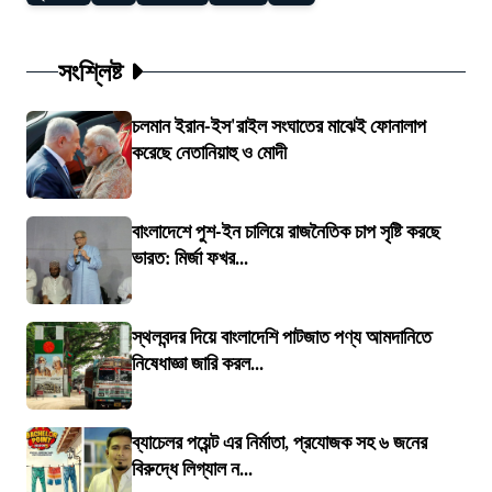
সংশ্লিষ্ট
চলমান ইরান-ইস'রাইল সংঘাতের মাঝেই ফোনালাপ
করেছে নেতানিয়াহু ও মোদী
বাংলাদেশে পুশ-ইন চালিয়ে রাজনৈতিক চাপ সৃষ্টি করছে
ভারত: মির্জা ফখর...
স্থলবন্দর দিয়ে বাংলাদেশি পাটজাত পণ্য আমদানিতে
নিষেধাজ্ঞা জারি করল...
ব্যাচেলর পয়েন্ট এর নির্মাতা, প্রযোজক সহ ৬ জনের
বিরুদ্ধে লিগ্যাল ন...