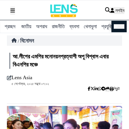
লগইন
প্রচ্ছদ
জাতীয়
অপরাধ
রাজনীতি
ব্যবসা
খেলাধুলা
প্রযুক্তি
বিশ্ব
ENG
বিনোদন
/
আ.লীগের এমপির মনোনয়নপ্রত্যাশী অপু বিশ্বাস এবার
বিএনপির মঞ্চে
Lens Asia
৫ সেপ্টেম্বর, ২০২৫ সন্ধ্যা ০৭:০২
প্রিন্ট