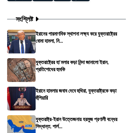
সংশ্লিষ্ট
ইরানের পারমাণবিক স্থাপনা লক্ষ্য করে যুক্তরাষ্ট্রের
বোমা হামলা, নি...
যুক্তরাষ্ট্রের হা'মলার কড়া নিন্দা জানালো ইরান,
প্রতিশোধের হুমকি
ইরানে হামলার জবাব দেবে হুথিরা, যুক্তরাষ্ট্রকে কড়া
হুঁশিয়ারি
যুক্তরাষ্ট্র-ইরান উত্তেজনায় হরমুজ প্রণালী বন্ধের
সিদ্ধান্ত, পার্ল...