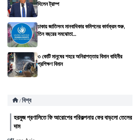
দিলেন ট্রাম্প
ঢাকায় জাতিসংঘ মানবাধিকার কমিশনের কার্যক্রম শুরু,
তিন বছরের সমঝোতা...
৩ কোটি মানুষের শহরে অনিরাপত্তায় বিমান বাহিনীর
প্রশিক্ষণ বিমান
বিশ্ব
/
হরমুজ প্রণালিতে ফি আরোপের পরিকল্পনায় ফের বাড়লো তেলের
দাম