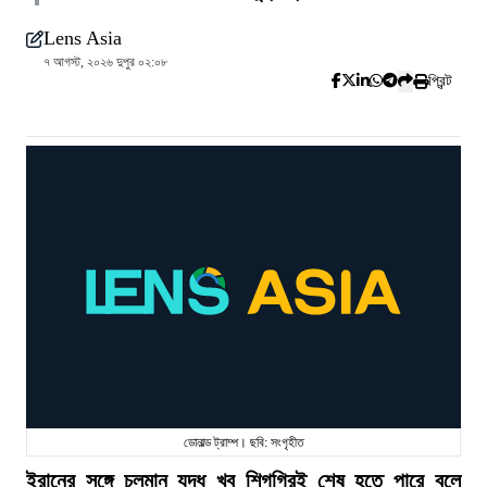
Lens Asia
৭ আগস্ট, ২০২৬ দুপুর ০২:০৮
প্রিন্ট
ডোনাল্ড ট্রাম্প। ছবি: সংগৃহীত
ইরানের সঙ্গে চলমান যুদ্ধ খুব শিগগিরই শেষ হতে পারে বলে