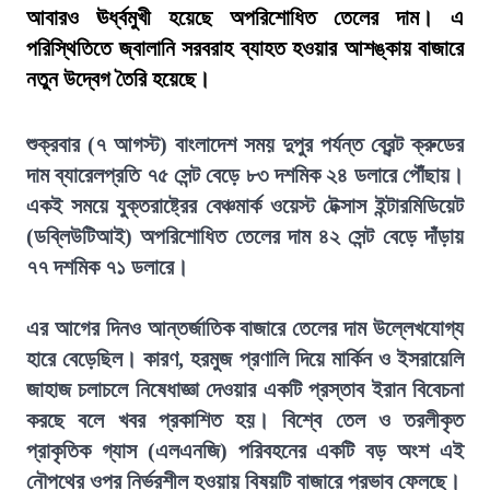
আবারও ঊর্ধ্বমুখী হয়েছে অপরিশোধিত তেলের দাম। এ
পরিস্থিতিতে জ্বালানি সরবরাহ ব্যাহত হওয়ার আশঙ্কায় বাজারে
নতুন উদ্বেগ তৈরি হয়েছে।
শুক্রবার (৭ আগস্ট) বাংলাদেশ সময় দুপুর পর্যন্ত ব্রেন্ট ক্রুডের
দাম ব্যারেলপ্রতি ৭৫ সেন্ট বেড়ে ৮৩ দশমিক ২৪ ডলারে পৌঁছায়।
একই সময়ে যুক্তরাষ্ট্রের বেঞ্চমার্ক ওয়েস্ট টেক্সাস ইন্টারমিডিয়েট
(ডব্লিউটিআই) অপরিশোধিত তেলের দাম ৪২ সেন্ট বেড়ে দাঁড়ায়
৭৭ দশমিক ৭১ ডলারে।
এর আগের দিনও আন্তর্জাতিক বাজারে তেলের দাম উল্লেখযোগ্য
হারে বেড়েছিল। কারণ, হরমুজ প্রণালি দিয়ে মার্কিন ও ইসরায়েলি
জাহাজ চলাচলে নিষেধাজ্ঞা দেওয়ার একটি প্রস্তাব ইরান বিবেচনা
করছে বলে খবর প্রকাশিত হয়। বিশ্বে তেল ও তরলীকৃত
প্রাকৃতিক গ্যাস (এলএনজি) পরিবহনের একটি বড় অংশ এই
নৌপথের ওপর নির্ভরশীল হওয়ায় বিষয়টি বাজারে প্রভাব ফেলছে।