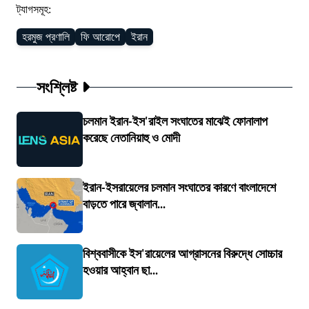
ট্যাগসমূহ:
হরমুজ প্রণালি
ফি আরোপে
ইরান
সংশ্লিষ্ট
চলমান ইরান-ইস'রাইল সংঘাতের মাঝেই ফোনালাপ
করেছে নেতানিয়াহু ও মোদী
ইরান-ইসরায়েলের চলমান সংঘাতের কারণে বাংলাদেশে
বাড়তে পারে জ্বালান...
বিশ্ববাসীকে ইস'রায়েলের আগ্রাসনের বিরুদ্ধে সোচ্চার
হওয়ার আহ্বান ছা...