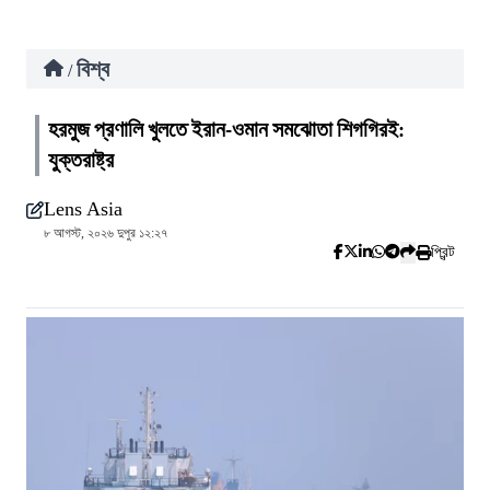
বিশ্ব
/
হরমুজ প্রণালি খুলতে ইরান-ওমান সমঝোতা শিগগিরই:
যুক্তরাষ্ট্র
Lens Asia
৮ আগস্ট, ২০২৬ দুপুর ১২:২৭
প্রিন্ট