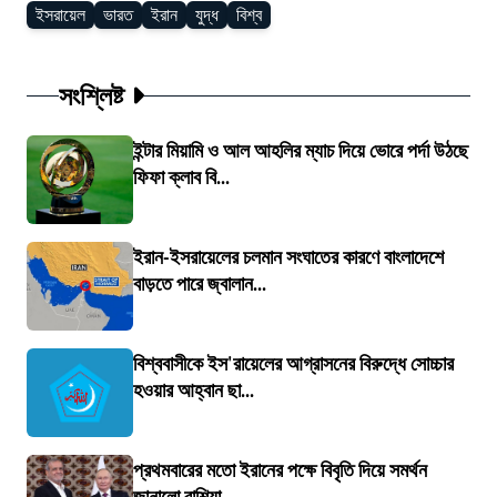
ইসরায়েল
ভারত
ইরান
যুদ্ধ
বিশ্ব
সংশ্লিষ্ট
ইন্টার মিয়ামি ও আল আহলির ম্যাচ দিয়ে ভোরে পর্দা উঠছে
ফিফা ক্লাব বি...
ইরান-ইসরায়েলের চলমান সংঘাতের কারণে বাংলাদেশে
বাড়তে পারে জ্বালান...
বিশ্ববাসীকে ইস'রায়েলের আগ্রাসনের বিরুদ্ধে সোচ্চার
হওয়ার আহ্বান ছা...
প্রথমবারের মতো ইরানের পক্ষে বিবৃতি দিয়ে সমর্থন