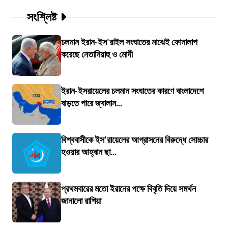
সংশ্লিষ্ট
চলমান ইরান-ইস'রাইল সংঘাতের মাঝেই ফোনালাপ
করেছে নেতানিয়াহু ও মোদী
ইরান-ইসরায়েলের চলমান সংঘাতের কারণে বাংলাদেশে
বাড়তে পারে জ্বালান...
বিশ্ববাসীকে ইস'রায়েলের আগ্রাসনের বিরুদ্ধে সোচ্চার
হওয়ার আহ্বান ছা...
প্রথমবারের মতো ইরানের পক্ষে বিবৃতি দিয়ে সমর্থন
জানালো রাশিয়া