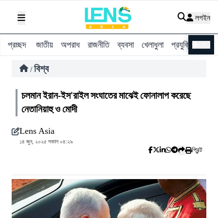
লগইন
প্রচ্ছদ
জাতীয়
অপরাধ
রাজনীতি
ব্যবসা
খেলাধুলা
প্রযুক্তি
বিশ্ব
ENG
বিশ্ব
/
চলমান ইরান-ইস'রাইল সংঘাতের মাঝেই ফোনালাপ করেছে
নেতানিয়াহু ও মোদী
Lens Asia
১৪ জুন, ২০২৫ সকাল ০৪:২৯
প্রিন্ট