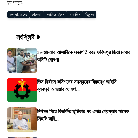
ট্যাগসমূহ:
হত্যা-অস্ত্র
মামলা
ডেভিড ইমন
১০ দিন
রিমান্ড
সংশ্লিষ্ট
১৮ মামলার আসামীকে সভাপতি করে ফরিদপুর জিয়া মঞ্চের
কমিটি ঘোষণা
তিন নির্বাচন কমিশনের সদস্যদের বিরুদ্ধে আইনি
ব্যবস্থা নেওয়ার ঘোষণা...
নির্বাচন নিয়ে বিতর্কিত ভূমিকার পর এবার গ্রেপ্তার সাবেক
সিইসি হাবি...