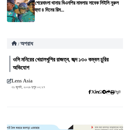
শেরেবাংলা থানায় বিএনপির মামলায় সাবেক সিইসি নুরুল
হুদা ৪ দিনের রিম...
অপরাধ
/
ওসি মনিরের খেয়ালখুশির রাজত্ব, জব্দ ১৩০ কম্বল চুরির
অভিযোগ
Lens Asia
৩১ জুলাই, ২০২৬ দুপুর ০২:২৭
প্রিন্ট