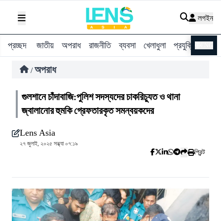
লগইন
প্রচ্ছদ
জাতীয়
অপরাধ
রাজনীতি
ব্যবসা
খেলাধুলা
প্রযুক্তি
বিশ্ব
ENG
অপরাধ
/
গুলশানে চাঁদাবাজি:পুলিশ সদস্যদের চাকরিচ্যুত ও থানা
জ্বালানোর হুমকি গ্রেফতারকৃত সমন্বয়কদের
Lens Asia
২৭ জুলাই, ২০২৫ সন্ধ্যা ০৭:১৯
প্রিন্ট