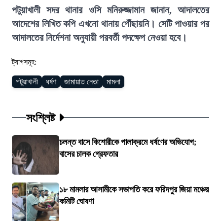
পটুয়াখালী সদর থানার ওসি মনিরুজ্জামান জানান, আদালতের
আদেশের লিখিত কপি এখনো থানায় পৌঁছায়নি। সেটি পাওয়ার পর
আদালতের নির্দেশনা অনুযায়ী পরবর্তী পদক্ষেপ নেওয়া হবে।
ট্যাগসমূহ:
পটুয়াখালী
ধর্ষণ
জামায়াত নেতা
মামলা
সংশ্লিষ্ট
চলন্ত বাসে কিশোরীকে পালাক্রমে ধর্ষণের অভিযোগ;
বাসের চালক গ্রেফতার
১৮ মামলার আসামীকে সভাপতি করে ফরিদপুর জিয়া মঞ্চের
কমিটি ঘোষণা