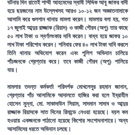
ঘটনার দিন রাতেই শাম্মী আহমেদের স্বামী সিদ্দিক আবু জাফর বাদী
হয়ে ছয়জনের নাম উল্লেখসহ আরও ১০-১২ জন অজ্ঞাতনামাকে
আসামি করে গুলশান থানায় মামলা করেন। মামলায় বলা হয়, গত
১৭ জুলাই আব্দুর রাজ্জাক (রিয়াদ) ও কাজী গৌরব (অপু) তার কাছে
৫০ লাখ টাকা ও স্বর্ণালংকার দাবি করেন। বাধ্য হয়ে জাফর ১০
লাখ টাকা পরিশোধ করেন। শনিবার ফের ৪০ লাখ টাকা দাবি করলে
তিনি থানায় অভিযোগ করেন এবং পুলিশ অভিযান চালিয়ে
পাঁচজনকে গ্রেপ্তার করে। তবে কাজী গৌরব (অপু) পালিয়ে
যায়।
মামলার তদন্ত কর্মকর্তা পরিদর্শক মোখলেসুর রহমান জানান,
গ্রেপ্তার পাঁচ আসামিকে আদালতে হাজির করা হলে ইব্রাহীম
হোসেন মুন্না, মো. সাকাদাউন সিয়াম, সাদমান সাদাব ও আব্দুর
রাজ্জাক রিয়াদকে সাত দিনের রিমান্ডে নেওয়া হয়েছে। বয়স কম
হওয়ায় একজনকে পাঠানো হয়েছে কিশোর সংশোধনাগারে। অন্য
আসামিদের ধরতে অভিযান চলছে।