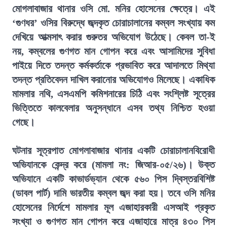
মোগলাবাজার থানার ওসি মো. মনির হোসেনের ক্ষেত্রে। এই
‘গুণধর’ ওসির বিরুদ্ধে জব্দকৃত চোরাচালানের কম্বল সংখ্যায় কম
দেখিয়ে আত্মসাৎ করার গুরুতর অভিযোগ উঠেছে। কেবল তা-ই
নয়, কম্বলের গুণগত মান গোপন করে এবং আসামিদের সুবিধা
পাইয়ে দিতে তদন্ত কর্মকর্তাকে প্রভাবিত করে আদালতে মিথ্যা
তদন্ত প্রতিবেদন দাখিল করানোর অভিযোগও মিলেছে। একাধিক
মামলার নথি, এসএমপি কমিশনারের চিঠি এবং সংশ্লিষ্ট সূত্রের
ভিত্তিতে কালবেলার অনুসন্ধানে এসব তথ্য নিশ্চিত হওয়া
গেছে।
ঘটনার সূত্রপাত মোগলাবাজার থানার একটি চোরাচালানবিরোধী
অভিযানকে কেন্দ্র করে (মামলা নং: জিআর-০৫/২৬)। উক্ত
অভিযানে একটি কাভার্ডভ্যান থেকে ৫৬০ পিস দ্বিস্তরবিশিষ্ট
(ডাবল পার্ট) দামি ভারতীয় কম্বল জব্দ করা হয়। তবে ওসি মনির
হোসেনের নির্দেশে মামলার মূল এজাহারকারী এসআই প্রকৃত
সংখ্যা ও গুণগত মান গোপন করে এজাহারে মাত্র ৪৩০ পিস