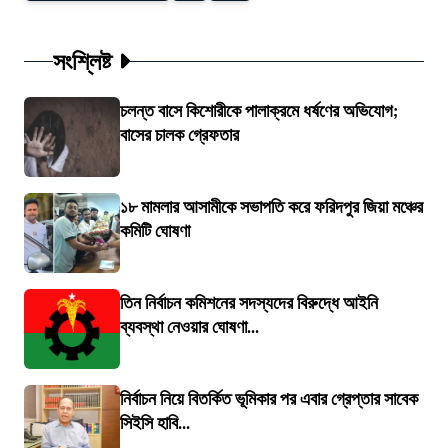
সংশ্লিষ্ট
চলন্ত বাসে কিশোরীকে পালাক্রমে ধর্ষণের অভিযোগ;
বাসের চালক গ্রেফতার
১৮ মামলার আসামীকে সভাপতি করে ফরিদপুর জিয়া মঞ্চের
কমিটি ঘোষণা
তিন নির্বাচন কমিশনের সদস্যদের বিরুদ্ধে আইনি
ব্যবস্থা নেওয়ার ঘোষণা...
নির্বাচন নিয়ে বিতর্কিত ভূমিকার পর এবার গ্রেপ্তার সাবেক
সিইসি হাবি...