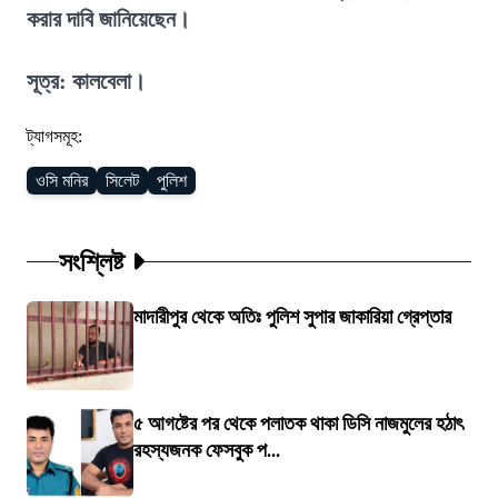
করার দাবি জানিয়েছেন।
সূত্র: কালবেলা।
ট্যাগসমূহ:
ওসি মনির
সিলেট
পুলিশ
সংশ্লিষ্ট
মাদারীপুর থেকে অতিঃ পুলিশ সুপার জাকারিয়া গ্রেপ্তার
৫ আগষ্টের পর থেকে পলাতক থাকা ডিসি নাজমুলের হঠাৎ
রহস্যজনক ফেসবুক প...