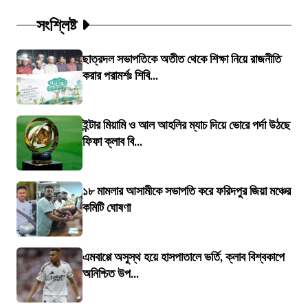
সংশ্লিষ্ট
ছাত্রদল সভাপতিকে অতীত থেকে শিক্ষা নিয়ে রাজনীতি
করার পরামর্শঃ শিবি...
ইন্টার মিয়ামি ও আল আহলির ম্যাচ দিয়ে ভোরে পর্দা উঠছে
ফিফা ক্লাব বি...
১৮ মামলার আসামীকে সভাপতি করে ফরিদপুর জিয়া মঞ্চের
কমিটি ঘোষণা
এমবাপ্পে অসুস্থ হয়ে হাসপাতালে ভর্তি, ক্লাব বিশ্বকাপে
অনিশ্চিত উপ...