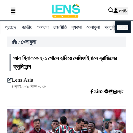
লগইন
প্রচ্ছদ
জাতীয়
অপরাধ
রাজনীতি
ব্যবসা
খেলাধুলা
প্রযুক্তি
বিশ্ব
ENG
খেলাধুলা
/
আল হিলালকে ২-১ গোলে হারিয়ে সেমিফাইনালে ব্রাজিলের
ফ্লুমিনেন্স
Lens Asia
৪ জুলাই, ২০২৫ বিকাল ০৫:৩৮
প্রিন্ট