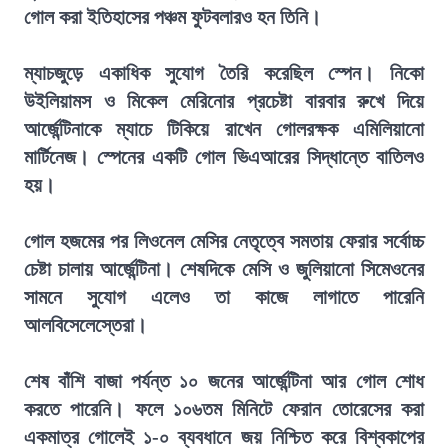
গোল করা ইতিহাসের পঞ্চম ফুটবলারও হন তিনি।
ম্যাচজুড়ে একাধিক সুযোগ তৈরি করেছিল স্পেন। নিকো
উইলিয়ামস ও মিকেল মেরিনোর প্রচেষ্টা বারবার রুখে দিয়ে
আর্জেন্টিনাকে ম্যাচে টিকিয়ে রাখেন গোলরক্ষক এমিলিয়ানো
মার্টিনেজ। স্পেনের একটি গোল ভিএআরের সিদ্ধান্তে বাতিলও
হয়।
গোল হজমের পর লিওনেল মেসির নেতৃত্বে সমতায় ফেরার সর্বোচ্চ
চেষ্টা চালায় আর্জেন্টিনা। শেষদিকে মেসি ও জুলিয়ানো সিমেওনের
সামনে সুযোগ এলেও তা কাজে লাগাতে পারেনি
আলবিসেলেস্তেরা।
শেষ বাঁশি বাজা পর্যন্ত ১০ জনের আর্জেন্টিনা আর গোল শোধ
করতে পারেনি। ফলে ১০৬তম মিনিটে ফেরান তোরেসের করা
একমাত্র গোলেই ১-০ ব্যবধানে জয় নিশ্চিত করে বিশ্বকাপের