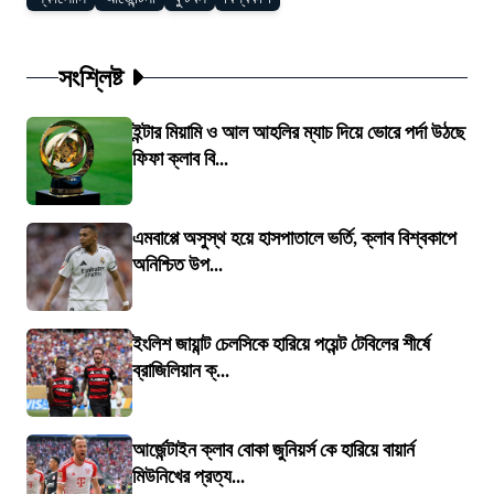
সংশ্লিষ্ট
ইন্টার মিয়ামি ও আল আহলির ম্যাচ দিয়ে ভোরে পর্দা উঠছে
ফিফা ক্লাব বি...
এমবাপ্পে অসুস্থ হয়ে হাসপাতালে ভর্তি, ক্লাব বিশ্বকাপে
অনিশ্চিত উপ...
ইংলিশ জায়ান্ট চেলসিকে হারিয়ে পয়েন্ট টেবিলের শীর্ষে
ব্রাজিলিয়ান ক্...
আর্জেন্টাইন ক্লাব বোকা জুনিয়র্স কে হারিয়ে বায়ার্ন
মিউনিখের প্রত্য...