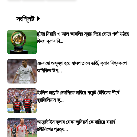
সংশ্লিষ্ট
ইন্টার মিয়ামি ও আল আহলির ম্যাচ দিয়ে ভোরে পর্দা উঠছে
ফিফা ক্লাব বি...
এমবাপ্পে অসুস্থ হয়ে হাসপাতালে ভর্তি, ক্লাব বিশ্বকাপে
অনিশ্চিত উপ...
ইংলিশ জায়ান্ট চেলসিকে হারিয়ে পয়েন্ট টেবিলের শীর্ষে
ব্রাজিলিয়ান ক্...
আর্জেন্টাইন ক্লাব বোকা জুনিয়র্স কে হারিয়ে বায়ার্ন
মিউনিখের প্রত্য...