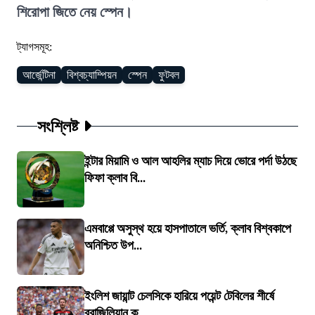
শিরোপা জিতে নেয় স্পেন।
ট্যাগসমূহ:
আর্জেন্টিনা
বিশ্বচ্যাম্পিয়ন
স্পেন
ফুটবল
সংশ্লিষ্ট
ইন্টার মিয়ামি ও আল আহলির ম্যাচ দিয়ে ভোরে পর্দা উঠছে
ফিফা ক্লাব বি...
এমবাপ্পে অসুস্থ হয়ে হাসপাতালে ভর্তি, ক্লাব বিশ্বকাপে
অনিশ্চিত উপ...
ইংলিশ জায়ান্ট চেলসিকে হারিয়ে পয়েন্ট টেবিলের শীর্ষে
ব্রাজিলিয়ান ক্...