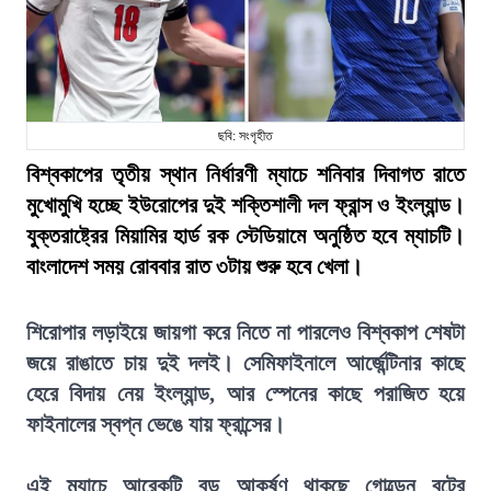
ছবি: সংগৃহীত
বিশ্বকাপের তৃতীয় স্থান নির্ধারণী ম্যাচে শনিবার দিবাগত রাতে
মুখোমুখি হচ্ছে ইউরোপের দুই শক্তিশালী দল ফ্রান্স ও ইংল্যান্ড।
যুক্তরাষ্ট্রের মিয়ামির হার্ড রক স্টেডিয়ামে অনুষ্ঠিত হবে ম্যাচটি।
বাংলাদেশ সময় রোববার রাত ৩টায় শুরু হবে খেলা।
শিরোপার লড়াইয়ে জায়গা করে নিতে না পারলেও বিশ্বকাপ শেষটা
জয়ে রাঙাতে চায় দুই দলই। সেমিফাইনালে আর্জেন্টিনার কাছে
হেরে বিদায় নেয় ইংল্যান্ড, আর স্পেনের কাছে পরাজিত হয়ে
ফাইনালের স্বপ্ন ভেঙে যায় ফ্রান্সের।
এই ম্যাচে আরেকটি বড় আকর্ষণ থাকছে গোল্ডেন বুটের