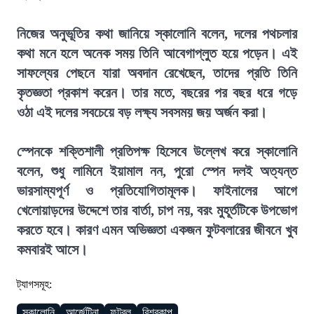
নিজের অনুভূতির কথা জানিয়ে স্কালোনি বলেন, দলের পথচলার
কথা মনে হলে অনেক সময় তিনি আবেগাপ্লুত হয়ে পড়েন। এই
সাফল্যের পেছনে যারা অবদান রেখেছেন, তাদের প্রতি তিনি
কৃতজ্ঞতা প্রকাশ করেন। তার মতে, বছরের পর বছর ধরে গড়ে
ওঠা এই দলের সবচেয়ে বড় লক্ষ্য সবসময় জয় অর্জন করা।
স্পেনকে শক্তিশালী প্রতিপক্ষ হিসেবে উল্লেখ করে স্কালোনি
বলেন, শুধু লামিনে ইয়ামাল নন, পুরো স্পেন দলই অত্যন্ত
ভারসাম্যপূর্ণ ও প্রতিযোগিতামূলক। ফাইনালের আগে
খেলোয়াড়দের উদ্দেশে তার বার্তা, চাপ নয়, বরং মুহূর্তটিকে উপভোগ
করতে হবে। কারণ এমন অভিজ্ঞতা একজন ফুটবলারের জীবনে খুব
কমবারই আসে।
ট্যাগসমূহ:
স্কালোনি
আর্জেন্টিনা
ফুটবল
বিশ্বকাপ