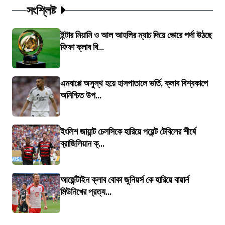
সংশ্লিষ্ট
ইন্টার মিয়ামি ও আল আহলির ম্যাচ দিয়ে ভোরে পর্দা উঠছে
ফিফা ক্লাব বি...
এমবাপ্পে অসুস্থ হয়ে হাসপাতালে ভর্তি, ক্লাব বিশ্বকাপে
অনিশ্চিত উপ...
ইংলিশ জায়ান্ট চেলসিকে হারিয়ে পয়েন্ট টেবিলের শীর্ষে
ব্রাজিলিয়ান ক্...
আর্জেন্টাইন ক্লাব বোকা জুনিয়র্স কে হারিয়ে বায়ার্ন
মিউনিখের প্রত্য...