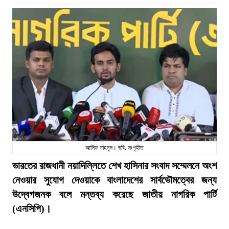
আসিফ মাহমুদ। ছবি: সংগৃহীত
ভারতের রাজধানী নয়াদিল্লিতে শেখ হাসিনার সংবাদ সম্মেলনে অংশ
নেওয়ার সুযোগ দেওয়াকে বাংলাদেশের সার্বভৌমত্বের জন্য
উদ্বেগজনক বলে মন্তব্য করেছে জাতীয় নাগরিক পার্টি
(এনসিপি)।