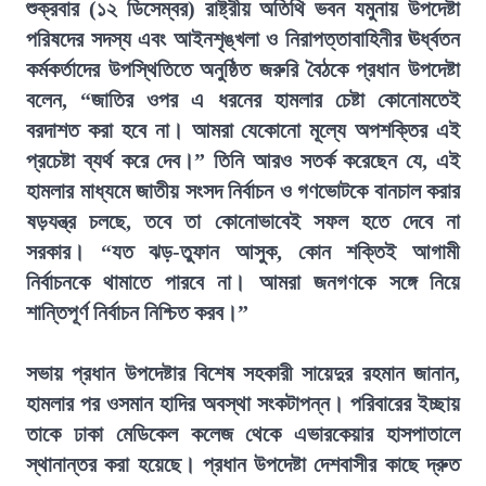
শুক্রবার (১২ ডিসেম্বর) রাষ্ট্রীয় অতিথি ভবন যমুনায় উপদেষ্টা
পরিষদের সদস্য এবং আইনশৃঙ্খলা ও নিরাপত্তাবাহিনীর ঊর্ধ্বতন
কর্মকর্তাদের উপস্থিতিতে অনুষ্ঠিত জরুরি বৈঠকে প্রধান উপদেষ্টা
বলেন, “জাতির ওপর এ ধরনের হামলার চেষ্টা কোনোমতেই
বরদাশত করা হবে না। আমরা যেকোনো মূল্যে অপশক্তির এই
প্রচেষ্টা ব্যর্থ করে দেব।” তিনি আরও সতর্ক করেছেন যে, এই
হামলার মাধ্যমে জাতীয় সংসদ নির্বাচন ও গণভোটকে বানচাল করার
ষড়যন্ত্র চলছে, তবে তা কোনোভাবেই সফল হতে দেবে না
সরকার। “যত ঝড়-তুফান আসুক, কোন শক্তিই আগামী
নির্বাচনকে থামাতে পারবে না। আমরা জনগণকে সঙ্গে নিয়ে
শান্তিপূর্ণ নির্বাচন নিশ্চিত করব।”
সভায় প্রধান উপদেষ্টার বিশেষ সহকারী সায়েদুর রহমান জানান,
হামলার পর ওসমান হাদির অবস্থা সংকটাপন্ন। পরিবারের ইচ্ছায়
তাকে ঢাকা মেডিকেল কলেজ থেকে এভারকেয়ার হাসপাতালে
স্থানান্তর করা হয়েছে। প্রধান উপদেষ্টা দেশবাসীর কাছে দ্রুত