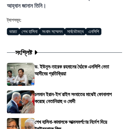
আহ্বান জানান তিনি।
ট্যাগসমূহ:
ভারত
শেখ হাসিনা
সংবাদ সম্মেলন
সার্বভৌমত্ব
এনসিপি
সংশ্লিষ্ট
ড. ইউনূস-তারেক রহমানের বৈঠকে এনসিপি নেতা
আদীবের প্রতিক্রিয়া
চলমান ইরান-ইস'রাইল সংঘাতের মাঝেই ফোনালাপ
করেছে নেতানিয়াহু ও মোদী
শেখ হাসিনা-কামালকে আত্মসমর্পণের নির্দেশ দিয়ে