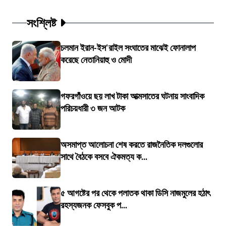
সংশ্লিষ্ট
চলমান ইরান-ইস'রাইল সংঘাতের মাঝেই ফোনালাপ
করেছে নেতানিয়াহু ও মোদী
গফরগাঁওয়ে ছয় লাখ টাকা আত্মসাতের ঘটনায় সাংবাদিক
পরিচয়ধারী ৩ জন আটক
অসমাপ্ত আলোচনা শেষ করতে রাজনৈতিক দলগুলোর
সাথে বৈঠকে বসবে ঐকমত্য ক...
৫ আগষ্টের পর থেকে পলাতক থাকা ডিসি নাজমুলের হঠাৎ
রহস্যজনক ফেসবুক প...