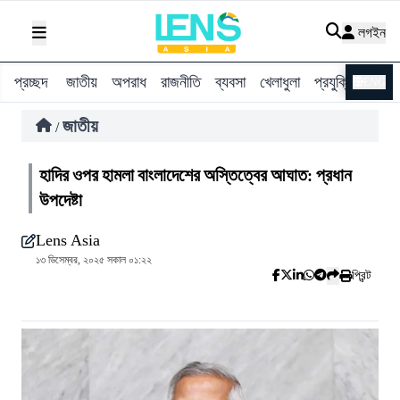
লগইন
প্রচ্ছদ
জাতীয়
অপরাধ
রাজনীতি
ব্যবসা
খেলাধুলা
প্রযুক্তি
বিশ্ব
ENG
জাতীয়
/
হাদির ওপর হামলা বাংলাদেশের অস্তিত্বের আঘাত: প্রধান
উপদেষ্টা
Lens Asia
১৩ ডিসেম্বর, ২০২৫ সকাল ০১:২২
প্রিন্ট