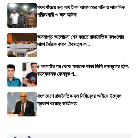
গফরগাঁওয়ে ছয় লাখ টাকা আত্মসাতের ঘটনায় সাংবাদিক
পরিচয়ধারী ৩ জন আটক
অসমাপ্ত আলোচনা শেষ করতে রাজনৈতিক দলগুলোর
সাথে বৈঠকে বসবে ঐকমত্য ক...
৫ আগষ্টের পর থেকে পলাতক থাকা ডিসি নাজমুলের হঠাৎ
রহস্যজনক ফেসবুক প...
বাংলাদেশে রাজনৈতিক দল নিষিদ্ধের আইনে উদ্বেগ
প্রকাশ করেছে জাতিসংঘ