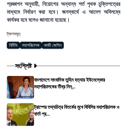
প্রজ্ঞাপন অনুযায়ী, নিয়োগের অন্যান্য শর্ত পৃথক চুক্তিপত্রের
মাধ্যমে নির্ধারণ করা হবে। জনস্বার্থে এ আদেশ অবিলম্বে
কার্যকর হবে বলেও জানানো হয়েছে।
ট্যাগসমূহ:
বিটিভি
মহাপরিচালক
কাজী জেসিন
সংশ্লিষ্ট
বাংলাদেশে সাংবাদিক তুহিন হত্যায় ইউনেস্কোর
মহাপরিচালকের তীব্র নিন্...
ট্রাম্পের তথ্যচিত্র বিতর্কের মুখে বিবিসির মহাপরিচালক ও
বার্তা প্র...