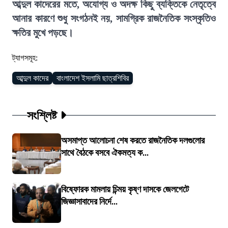
আব্দুল কাদেরের মতে, অযোগ্য ও অদক্ষ কিছু ব্যক্তিকে নেতৃত্বে
আনার কারণে শুধু সংগঠনই নয়, সামগ্রিক রাজনৈতিক সংস্কৃতিও
ক্ষতির মুখে পড়ছে।
ট্যাগসমূহ:
আব্দুল কাদের
বাংলাদেশ ইসলামি ছাত্রশিবির
সংশ্লিষ্ট
অসমাপ্ত আলোচনা শেষ করতে রাজনৈতিক দলগুলোর
সাথে বৈঠকে বসবে ঐকমত্য ক...
বিষ্ফোরক মামলায় চিন্ময় কৃষ্ণ দাসকে জেলগেটে
জিজ্ঞাসাবাদের নির্দে...