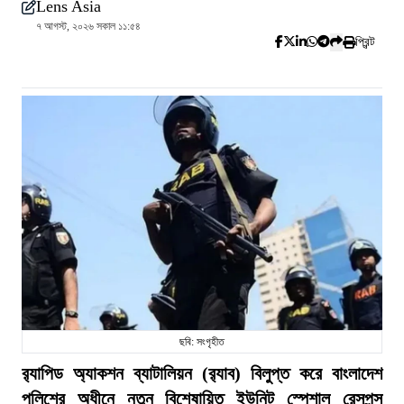
Lens Asia
৭ আগস্ট, ২০২৬ সকাল ১১:৫৪
প্রিন্ট
ছবি: সংগৃহীত
র‍্যাপিড অ্যাকশন ব্যাটালিয়ন (র‍্যাব) বিলুপ্ত করে বাংলাদেশ
পুলিশের অধীনে নতুন বিশেষায়িত ইউনিট স্পেশাল রেসপন্স