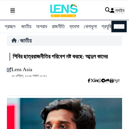
লগইন
প্রচ্ছদ
জাতীয়
অপরাধ
রাজনীতি
ব্যবসা
খেলাধুলা
প্রযুক্তি
বিশ্ব
ENG
জাতীয়
/
শিবির ছাত্ররাজনীতির পরিবেশ নষ্ট করছে: আব্দুল কাদের
Lens Asia
১৮ এপ্রিল, ২০২৬ সকাল ১০:৫২
প্রিন্ট