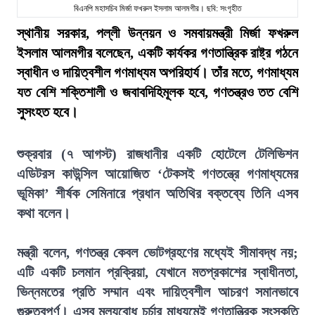
বিএনপি মহাসচিব মির্জা ফখরুল ইসলাম আলমগীর। ছবি: সংগৃহীত
স্থানীয় সরকার, পল্লী উন্নয়ন ও সমবায়মন্ত্রী মির্জা ফখরুল
ইসলাম আলমগীর বলেছেন, একটি কার্যকর গণতান্ত্রিক রাষ্ট্র গঠনে
স্বাধীন ও দায়িত্বশীল গণমাধ্যম অপরিহার্য। তাঁর মতে, গণমাধ্যম
যত বেশি শক্তিশালী ও জবাবদিহিমূলক হবে, গণতন্ত্রও তত বেশি
সুসংহত হবে।
শুক্রবার (৭ আগস্ট) রাজধানীর একটি হোটেলে টেলিভিশন
এডিটরস কাউন্সিল আয়োজিত ‘টেকসই গণতন্ত্রে গণমাধ্যমের
ভূমিকা’ শীর্ষক সেমিনারে প্রধান অতিথির বক্তব্যে তিনি এসব
কথা বলেন।
মন্ত্রী বলেন, গণতন্ত্র কেবল ভোটগ্রহণের মধ্যেই সীমাবদ্ধ নয়;
এটি একটি চলমান প্রক্রিয়া, যেখানে মতপ্রকাশের স্বাধীনতা,
ভিন্নমতের প্রতি সম্মান এবং দায়িত্বশীল আচরণ সমানভাবে
গুরুত্বপূর্ণ। এসব মূল্যবোধ চর্চার মাধ্যমেই গণতান্ত্রিক সংস্কৃতি