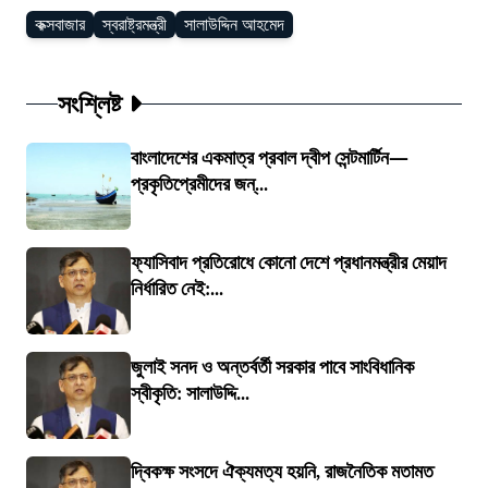
কক্সবাজার
স্বরাষ্ট্রমন্ত্রী
সালাউদ্দিন আহমেদ
সংশ্লিষ্ট
বাংলাদেশের একমাত্র প্রবাল দ্বীপ সেন্টমার্টিন—
প্রকৃতিপ্রেমীদের জন্...
ফ্যাসিবাদ প্রতিরোধে কোনো দেশে প্রধানমন্ত্রীর মেয়াদ
নির্ধারিত নেই:...
জুলাই সনদ ও অন্তর্বর্তী সরকার পাবে সাংবিধানিক
স্বীকৃতি: সালাউদ্দি...
দ্বিকক্ষ সংসদে ঐক্যমত্য হয়নি, রাজনৈতিক মতামত