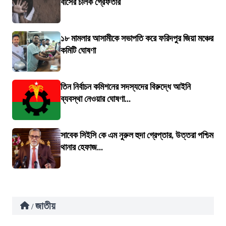
বাসের চালক গ্রেফতার
১৮ মামলার আসামীকে সভাপতি করে ফরিদপুর জিয়া মঞ্চের
কমিটি ঘোষণা
তিন নির্বাচন কমিশনের সদস্যদের বিরুদ্ধে আইনি
ব্যবস্থা নেওয়ার ঘোষণা...
সাবেক সিইসি কে এম নুরুল হুদা গ্রেপ্তার, উত্তরা পশ্চিম
থানার হেফাজ...
জাতীয়
/