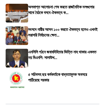
অসমাপ্ত আলোচনা শেষ করতে রাজনৈতিক দলগুলোর
সাথে বৈঠকে বসবে ঐকমত্য ক...
সংসদে নারীর আসন ১০০ করতে ঐকমত্য হলেও এখনই
সরাসরি নির্বাচনের ক্ষেত...
এনসিসি গঠনে জবাবদিহিতার ভিত্তি নাহ থাকায় একমত
নয় বিএনপি: সালাউদ্দ...
৫ সচিবসহ ছয় কর্মকর্তাকে বাধ্যতামূলক অবসরে
পাঠিয়েছে সরকার