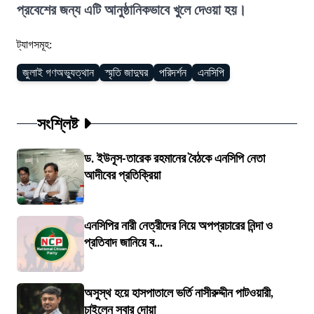
প্রবেশের জন্য এটি আনুষ্ঠানিকভাবে খুলে দেওয়া হয়।
ট্যাগসমূহ:
জুলাই গণঅভ্যুত্থান
স্মৃতি জাদুঘর
পরিদর্শন
এনসিপি
সংশ্লিষ্ট
ড. ইউনূস-তারেক রহমানের বৈঠকে এনসিপি নেতা
আদীবের প্রতিক্রিয়া
এনসিপির নারী নেত্রীদের নিয়ে অপপ্রচারের নিন্দা ও
প্রতিবাদ জানিয়ে ব...
অসুস্থ হয়ে হাসপাতালে ভর্তি নাসীরুদ্দীন পাটওয়ারী,
চাইলেন সবার দোয়া