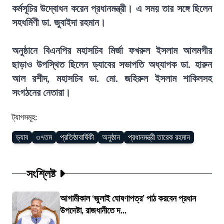
কর্মসূচির উদ্বোধন করেন প্রধানমন্ত্রী। এ সময় তার সঙ্গে ছিলেন
সহধর্মিণী ডা. জুবাইদা রহমান।
অনুষ্ঠানে বিএনপির মহাসচিব মির্জা ফখরুল ইসলাম আলমগীর
ছাড়াও উপস্থিত ছিলেন ড্যাবের সভাপতি অধ্যাপক ডা. হারুন
আল রশীদ, মহাসচিব ডা. মো. জহিরুল ইসলাম শাকিলসহ
সংগঠনের নেতারা।
ট্যাগসমূহ:
ড্যাব
৩৭তম
প্রতিষ্ঠাবার্ষিকী
অনুষ্ঠান
প্রধানমন্ত্রী তারেক রহমান
সংশ্লিষ্ট
আগামীকাল ‘জুলাই ঘোষণাপত্র’ পাঠ করবেন প্রধান
উপদেষ্টা, রাজধানীতে দ...