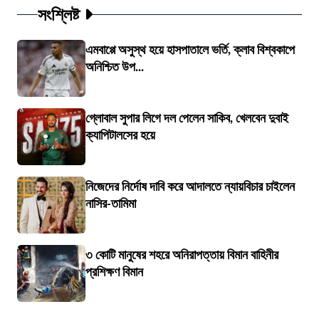
সংশ্লিষ্ট
এমবাপ্পে অসুস্থ হয়ে হাসপাতালে ভর্তি, ক্লাব বিশ্বকাপে
অনিশ্চিত উপ...
গ্লোবাল সুপার লিগে দল পেলেন সাকিব, খেলবেন দুবাই
ক্যাপিটালসের হয়ে
নিজেদের নির্দোষ দাবি করে আদালতে ন্যায়বিচার চাইলেন
নাসির-তামিমা
৩ কোটি মানুষের শহরে অনিরাপত্তায় বিমান বাহিনীর
প্রশিক্ষণ বিমান