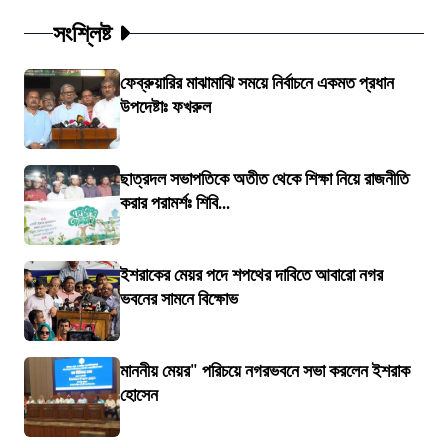
সংশ্লিষ্ট
ফেব্রুয়ারির মাঝামাঝি সময়ে নির্বাচনে একমত প্রধান
উপদেষ্টাঃ ফখরুল
ছাত্রদল সভাপতিকে অতীত থেকে শিক্ষা নিয়ে রাজনীতি
করার পরামর্শঃ শিবি...
ইশরাকের মেয়র পদে শপথের দাবিতে আবারো নগর
ভবনের সামনে বিক্ষোভ
মাননীয় মেয়র" পরিচয়ে নগরভবনে সভা করলেন ইশরাক
হোসেন