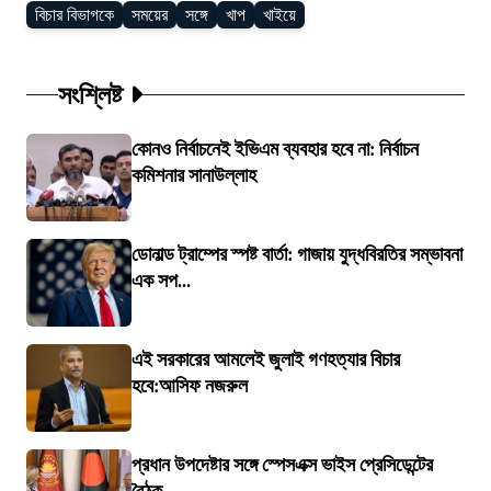
বিচার বিভাগকে
সময়ের
সঙ্গে
খাপ
খাইয়ে
সংশ্লিষ্ট
কোনও নির্বাচনেই ইভিএম ব্যবহার হবে না: নির্বাচন
কমিশনার সানাউল্লাহ
ডোনাল্ড ট্রাম্পের স্পষ্ট বার্তা: গাজায় যুদ্ধবিরতির সম্ভাবনা
এক সপ...
এই সরকারের আমলেই জুলাই গণহত্যার বিচার
হবে:আসিফ নজরুল
প্রধান উপদেষ্টার সঙ্গে স্পেসএক্স ভাইস প্রেসিডেন্টের