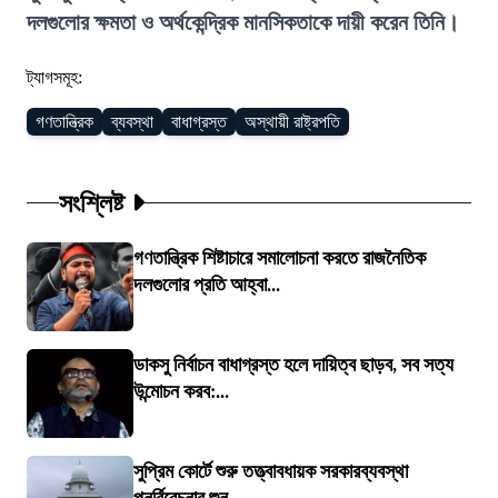
দলগুলোর ক্ষমতা ও অর্থকেন্দ্রিক মানসিকতাকে দায়ী করেন তিনি।
ট্যাগসমূহ:
গণতান্ত্রিক
ব্যবস্থা
বাধাগ্রস্ত
অস্থায়ী রাষ্ট্রপতি
সংশ্লিষ্ট
গণতান্ত্রিক শিষ্টাচারে সমালোচনা করতে রাজনৈতিক
দলগুলোর প্রতি আহ্বা...
ডাকসু নির্বাচন বাধাগ্রস্ত হলে দায়িত্ব ছাড়ব, সব সত্য
উন্মোচন করব:...
সুপ্রিম কোর্টে শুরু তত্ত্বাবধায়ক সরকারব্যবস্থা