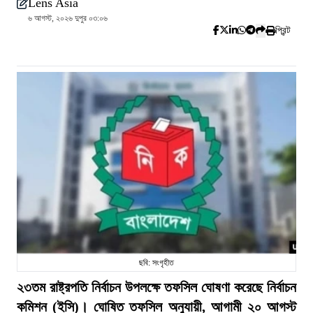
Lens Asia
৬ আগস্ট, ২০২৬ দুপুর ০৩:০৬
প্রিন্ট
ছবি: সংগৃহীত
২৩তম রাষ্ট্রপতি নির্বাচন উপলক্ষে তফসিল ঘোষণা করেছে নির্বাচন
কমিশন (ইসি)। ঘোষিত তফসিল অনুযায়ী, আগামী ২০ আগস্ট