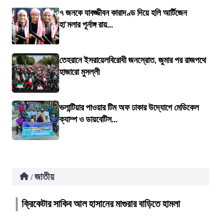
৭ জনকে যাবজ্জীবন কারাদণ্ড দিয়ে হলি আর্টিজেন
হা'মলার পূর্নাঙ্গ রায়...
তেহরানে ইসরায়েলবিরোধী জনস্রোত, জুমার পর রাজপথে
হাজারো মুসল্লী
ভলান্টিয়ার পাওয়ার টিম অফ ঢাকার উদ্যোগে মেডিকেল
ক্যাম্প ও ডায়বেটিস...
জাতীয়
/
ক্রিকেটার সাকিব আল হাসানের মাগুরার বাড়িতে হামলা