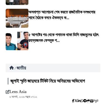
অসমাপ্ত আলোচনা শেষ করতে রাজনৈতিক দলগুলোর
সাথে বৈঠকে বসবে ঐকমত্য ক...
৫ আগষ্টের পর থেকে পলাতক থাকা ডিসি নাজমুলের হঠাৎ
রহস্যজনক ফেসবুক প...
জাতীয়
/
জুলাই স্মৃতি জাদুঘরে টিকিট নিয়ে অনিয়মের অভিযোগ
Lens Asia
৬ আগস্ট, ২০২৬ সন্ধ্যা ০৭:১২
প্রিন্ট