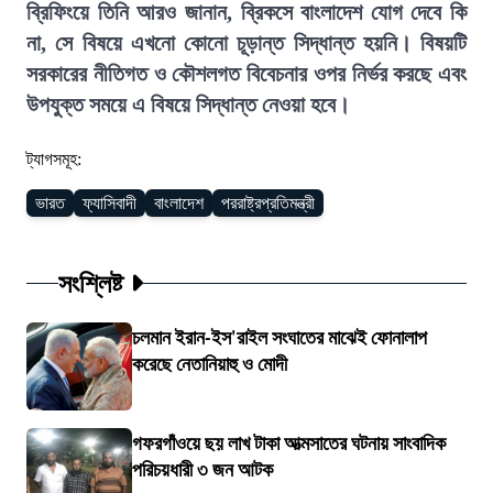
ব্রিফিংয়ে তিনি আরও জানান, ব্রিকসে বাংলাদেশ যোগ দেবে কি
না, সে বিষয়ে এখনো কোনো চূড়ান্ত সিদ্ধান্ত হয়নি। বিষয়টি
সরকারের নীতিগত ও কৌশলগত বিবেচনার ওপর নির্ভর করছে এবং
উপযুক্ত সময়ে এ বিষয়ে সিদ্ধান্ত নেওয়া হবে।
ট্যাগসমূহ:
ভারত
ফ্যাসিবাদী
বাংলাদেশ
পররাষ্ট্রপ্রতিমন্ত্রী
সংশ্লিষ্ট
চলমান ইরান-ইস'রাইল সংঘাতের মাঝেই ফোনালাপ
করেছে নেতানিয়াহু ও মোদী
গফরগাঁওয়ে ছয় লাখ টাকা আত্মসাতের ঘটনায় সাংবাদিক
পরিচয়ধারী ৩ জন আটক