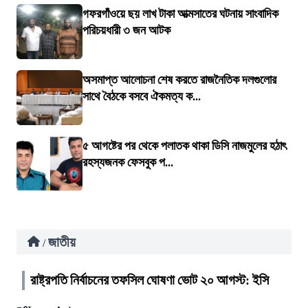
গফরগাঁওয়ে ছয় লাখ টাকা আত্মসাতের ঘটনায় সাংবাদিক
পরিচয়ধারী ৩ জন আটক
অসমাপ্ত আলোচনা শেষ করতে রাজনৈতিক দলগুলোর
সাথে বৈঠকে বসবে ঐকমত্য ক...
৫ আগষ্টের পর থেকে পলাতক থাকা ডিসি নাজমুলের হঠাৎ
রহস্যজনক ফেসবুক প...
জাতীয়
/
রাষ্ট্রপতি নির্বাচনের তফসিল ঘোষণা ভোট ২০ আগস্ট: ইসি