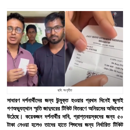
ছবি: সংগৃহীত
সাধারণ দর্শনার্থীদের জন্য উন্মুক্ত হওয়ার প্রথম দিনেই জুলাই
গণঅভ্যুত্থান স্মৃতি জাদুঘরের টিকিট বিতরণে অনিয়মের অভিযোগ
উঠেছে। কয়েকজন দর্শনার্থীর দাবি, প্রাপ্তবয়স্কদের জন্য ৫০
টাকা নেওয়া হলেও তাদের হাতে শিশুদের জন্য নির্ধারিত টিকিট