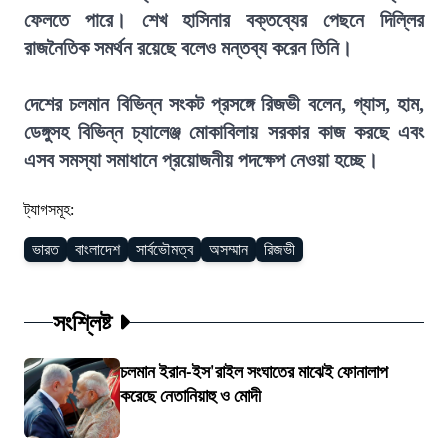
ফেলতে পারে। শেখ হাসিনার বক্তব্যের পেছনে দিল্লির
রাজনৈতিক সমর্থন রয়েছে বলেও মন্তব্য করেন তিনি।
দেশের চলমান বিভিন্ন সংকট প্রসঙ্গে রিজভী বলেন, গ্যাস, হাম,
ডেঙ্গুসহ বিভিন্ন চ্যালেঞ্জ মোকাবিলায় সরকার কাজ করছে এবং
এসব সমস্যা সমাধানে প্রয়োজনীয় পদক্ষেপ নেওয়া হচ্ছে।
ট্যাগসমূহ:
ভারত
বাংলাদেশ
সার্বভৌমত্ব
অসম্মান
রিজভী
সংশ্লিষ্ট
চলমান ইরান-ইস'রাইল সংঘাতের মাঝেই ফোনালাপ
করেছে নেতানিয়াহু ও মোদী