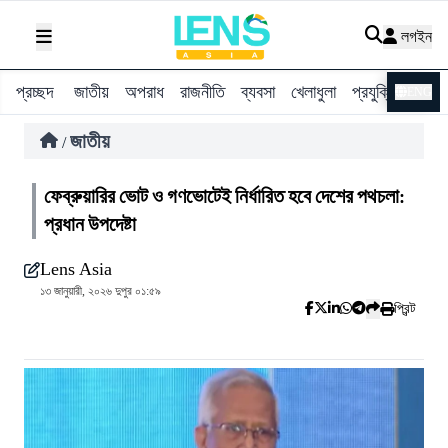
লগইন
প্রচ্ছদ
জাতীয়
অপরাধ
রাজনীতি
ব্যবসা
খেলাধুলা
প্রযুক্তি
বিশ্ব
ENG
জাতীয়
/
ফেব্রুয়ারির ভোট ও গণভোটেই নির্ধারিত হবে দেশের পথচলা:
প্রধান উপদেষ্টা
Lens Asia
১৩ জানুয়ারী, ২০২৬ দুপুর ০১:৫৯
প্রিন্ট