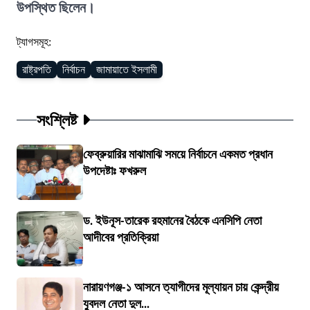
উপস্থিত ছিলেন।
ট্যাগসমূহ:
রাষ্ট্রপতি
নির্বাচন
জামায়াতে ইসলামী
সংশ্লিষ্ট
ফেব্রুয়ারির মাঝামাঝি সময়ে নির্বাচনে একমত প্রধান
উপদেষ্টাঃ ফখরুল
ড. ইউনূস-তারেক রহমানের বৈঠকে এনসিপি নেতা
আদীবের প্রতিক্রিয়া
নারায়ণগঞ্জ-১ আসনে ত্যাগীদের মূল্যায়ন চায় কেন্দ্রীয়
যুবদল নেতা দুল...