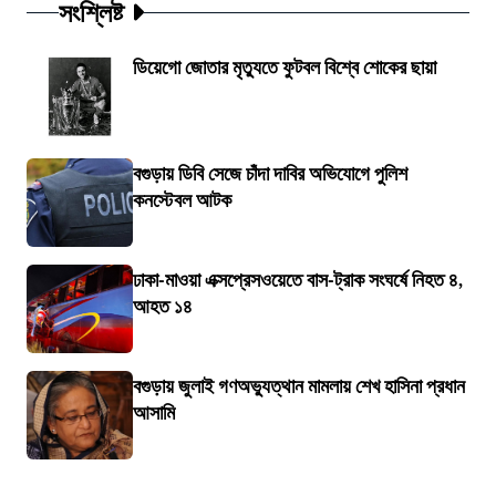
সংশ্লিষ্ট
ডিয়েগো জোতার মৃত্যুতে ফুটবল বিশ্বে শোকের ছায়া
বগুড়ায় ডিবি সেজে চাঁদা দাবির অভিযোগে পুলিশ
কনস্টেবল আটক
ঢাকা-মাওয়া এক্সপ্রেসওয়েতে বাস-ট্রাক সংঘর্ষে নিহত ৪,
আহত ১৪
বগুড়ায় জুলাই গণঅভ্যুত্থান মামলায় শেখ হাসিনা প্রধান
আসামি