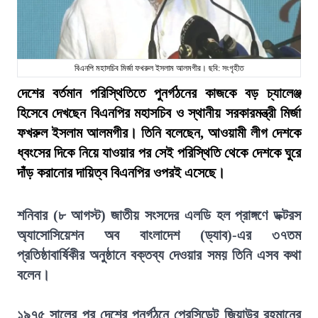
বিএনপি মহাসচিব মির্জা ফখরুল ইসলাম আলমগীর। ছবি: সংগৃহীত
দেশের বর্তমান পরিস্থিতিতে পুনর্গঠনের কাজকে বড় চ্যালেঞ্জ
হিসেবে দেখছেন বিএনপির মহাসচিব ও স্থানীয় সরকারমন্ত্রী মির্জা
ফখরুল ইসলাম আলমগীর। তিনি বলেছেন, আওয়ামী লীগ দেশকে
ধ্বংসের দিকে নিয়ে যাওয়ার পর সেই পরিস্থিতি থেকে দেশকে ঘুরে
দাঁড় করানোর দায়িত্ব বিএনপির ওপরই এসেছে।
শনিবার (৮ আগস্ট) জাতীয় সংসদের এলডি হল প্রাঙ্গণে ডক্টরস
অ্যাসোসিয়েশন অব বাংলাদেশ (ড্যাব)-এর ৩৭তম
প্রতিষ্ঠাবার্ষিকীর অনুষ্ঠানে বক্তব্য দেওয়ার সময় তিনি এসব কথা
বলেন।
১৯৭৫ সালের পর দেশের পুনর্গঠনে প্রেসিডেন্ট জিয়াউর রহমানের