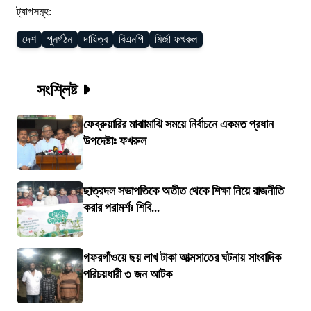
ট্যাগসমূহ:
দেশ
পুনর্গঠন
দায়িত্ব
বিএনপি
মির্জা ফখরুল
সংশ্লিষ্ট
ফেব্রুয়ারির মাঝামাঝি সময়ে নির্বাচনে একমত প্রধান
উপদেষ্টাঃ ফখরুল
ছাত্রদল সভাপতিকে অতীত থেকে শিক্ষা নিয়ে রাজনীতি
করার পরামর্শঃ শিবি...
গফরগাঁওয়ে ছয় লাখ টাকা আত্মসাতের ঘটনায় সাংবাদিক
পরিচয়ধারী ৩ জন আটক