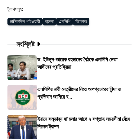
ট্যাগসমূহ:
নাসিরুদ্দিন পাটওয়ারী
হামলা
এনসিপি
বিক্ষোভ
সংশ্লিষ্ট
ড. ইউনূস-তারেক রহমানের বৈঠকে এনসিপি নেতা
আদীবের প্রতিক্রিয়া
এনসিপির নারী নেত্রীদের নিয়ে অপপ্রচারের নিন্দা ও
প্রতিবাদ জানিয়ে ব...
ইরানে সম্ভাব্য হা'মলার আগে ২ সপ্তাহ সময়সীমা বেঁধে
দিলেন ট্রাম্প