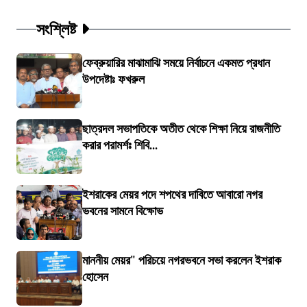
সংশ্লিষ্ট
ফেব্রুয়ারির মাঝামাঝি সময়ে নির্বাচনে একমত প্রধান
উপদেষ্টাঃ ফখরুল
ছাত্রদল সভাপতিকে অতীত থেকে শিক্ষা নিয়ে রাজনীতি
করার পরামর্শঃ শিবি...
ইশরাকের মেয়র পদে শপথের দাবিতে আবারো নগর
ভবনের সামনে বিক্ষোভ
মাননীয় মেয়র" পরিচয়ে নগরভবনে সভা করলেন ইশরাক
হোসেন