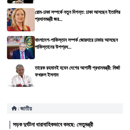
রোম-ঢাকা সম্পর্কে নতুন দিগন্ত: ঢাকা আসছেন ইতালির
প্রধানমন্ত্রী জর...
বাংলাদেশ-পাকিস্তান সম্পর্ক জোরদারে ঢাকায় আসছেন
পাকিস্তানের উপপ্রধ...
তারেক রহমানই হবেন দেশের আগামী প্রধানমন্ত্রী: মির্জা
ফখরুল ইসলাম
জাতীয়
/
সড়ক দুর্ঘটনা ধারাবাহিকভাবে কমছে: সেতুমন্ত্রী