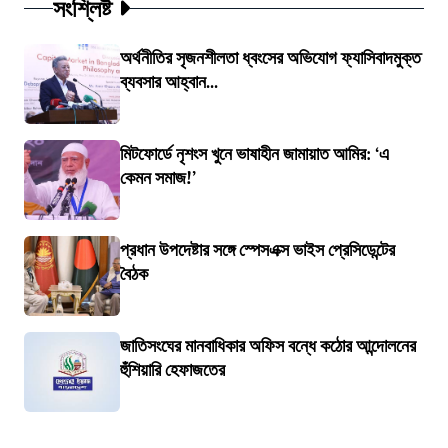
সংশ্লিষ্ট
অর্থনীতির সৃজনশীলতা ধ্বংসের অভিযোগ ফ্যাসিবাদমুক্ত
ব্যবসার আহ্বান...
মিটফোর্ডে নৃশংস খুনে ভাষাহীন জামায়াত আমির: ‘এ
কেমন সমাজ!’
প্রধান উপদেষ্টার সঙ্গে স্পেসএক্স ভাইস প্রেসিডেন্টের
বৈঠক
জাতিসংঘের মানবাধিকার অফিস বন্ধে কঠোর আন্দোলনের
হুঁশিয়ারি হেফাজতের