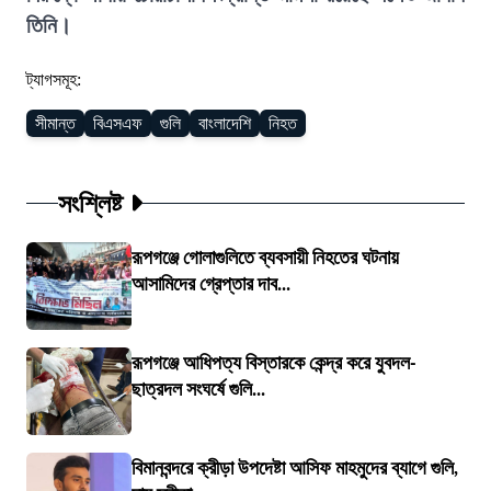
তিনি।
ট্যাগসমূহ:
সীমান্ত
বিএসএফ
গুলি
বাংলাদেশি
নিহত
সংশ্লিষ্ট
রূপগঞ্জে গোলাগুলিতে ব্যবসায়ী নিহতের ঘটনায়
আসামিদের গ্রেপ্তার দাব...
রূপগঞ্জে আধিপত্য বিস্তারকে কেন্দ্র করে যুবদল-
ছাত্রদল সংঘর্ষে গুলি...
বিমানবন্দরে ক্রীড়া উপদেষ্টা আসিফ মাহমুদের ব্যাগে গুলি,