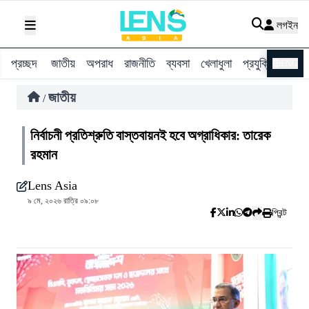
লগইন
প্রচ্ছদ
জাতীয়
অপরাধ
রাজনীতি
ব্যবসা
খেলাধুলা
প্রযুক্তি
বিশ্ব
ENG
জাতীয়
/
নির্বাচনী প্রতিশ্রুতি বাস্তবায়নই হবে অগ্রাধিকার: তারেক
রহমান
Lens Asia
৯ মে, ২০২৬ রাত্রি ০৯:০৮
প্রিন্ট