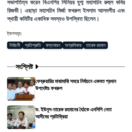
সভাপতিত্ব করেন বিএনপির সিনিয়র যুগ্ম মহাসচিব রুহুল কবির
রিজভী। এছাড়া মহাসচিব মির্জা ফখরুল ইসলাম আলমগীর এবং
স্থায়ী কমিটির একাধিক সদস্যও উপস্থিত ছিলেন।
ট্যাগসমূহ:
নির্বাচনী
প্রতিশ্রুতি
বাস্তবায়ন
অগ্রাধিকার
তারেক রহমান
সংশ্লিষ্ট
ফেব্রুয়ারির মাঝামাঝি সময়ে নির্বাচনে একমত প্রধান
উপদেষ্টাঃ ফখরুল
ড. ইউনূস-তারেক রহমানের বৈঠকে এনসিপি নেতা
আদীবের প্রতিক্রিয়া