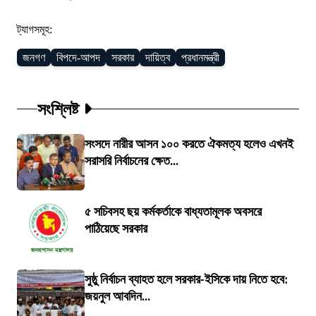
ট্যাগসমূহ:
জনগণ
বিপদে-আপদ
সরকার
দায়িত্ব
প্রধানমন্ত্রী
সংশ্লিষ্ট
সংসদে নারীর আসন ১০০ করতে ঐকমত্য হলেও এখনই
সরাসরি নির্বাচনের ক্ষেত...
৫ সচিবসহ ছয় কর্মকর্তাকে বাধ্যতামূলক অবসরে
পাঠিয়েছে সরকার
সুষ্ঠু নির্বাচন ব্যাহত হলে সরকার-ইসিকে দায় নিতে হবে:
জয়নুল আবদিন...