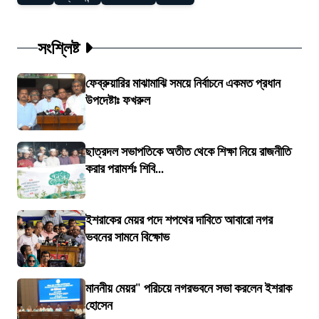
সংশ্লিষ্ট
ফেব্রুয়ারির মাঝামাঝি সময়ে নির্বাচনে একমত প্রধান
উপদেষ্টাঃ ফখরুল
ছাত্রদল সভাপতিকে অতীত থেকে শিক্ষা নিয়ে রাজনীতি
করার পরামর্শঃ শিবি...
ইশরাকের মেয়র পদে শপথের দাবিতে আবারো নগর
ভবনের সামনে বিক্ষোভ
মাননীয় মেয়র" পরিচয়ে নগরভবনে সভা করলেন ইশরাক
হোসেন