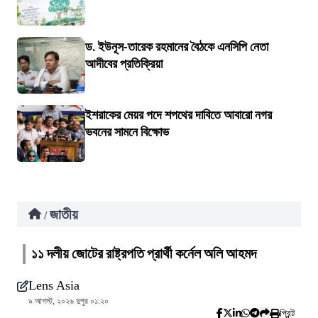
ড. ইউনূস-তারেক রহমানের বৈঠকে এনসিপি নেতা
আদীবের প্রতিক্রিয়া
ইশরাকের মেয়র পদে শপথের দাবিতে আবারো নগর
ভবনের সামনে বিক্ষোভ
জাতীয়
/
১১ দলীয় জোটের রাষ্ট্রপতি প্রার্থী কর্নেল অলি আহমদ
Lens Asia
৯ আগস্ট, ২০২৬ দুপুর ০১:২০
প্রিন্ট