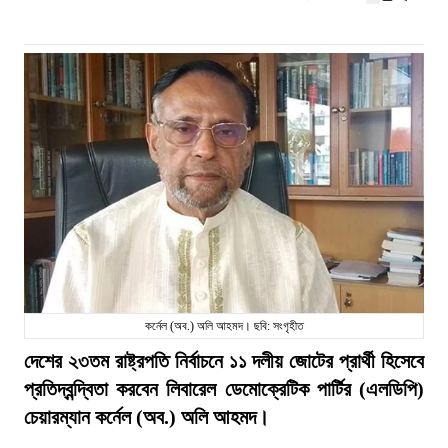
কর্নেল (অব.) অলি আহমদ। ছবি: সংগৃহীত
দেশের ২৩তম রাষ্ট্রপতি নির্বাচনে ১১ দলীয় জোটের প্রার্থী হিসেবে
প্রতিদ্বন্দ্বিতা করবেন লিবারেল ডেমোক্রেটিক পার্টির (এলডিপি)
চেয়ারম্যান কর্নেল (অব.) অলি আহমদ।