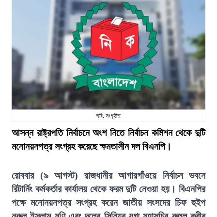
ছবি: সংগৃহীত
আসন্ন রাষ্ট্রপতি নির্বাচনে অংশ নিতে নির্বাচন কমিশন থেকে দুটি
মনোনয়নপত্র সংগ্রহ করেছে ক্ষমতাসীন দল বিএনপি।
রোববার (৯ আগস্ট) রাজধানীর আগারগাঁওয়ে নির্বাচন ভবনে
রিটার্নিং কর্মকর্তার কার্যালয় থেকে ফরম দুটি নেওয়া হয়। বিএনপির
পক্ষে মনোনয়নপত্র সংগ্রহ করেন জাতীয় সংসদের চিফ হুইপ
নূরুল ইসলাম মণি এবং দলের সিনিয়র যুগ্ম মহাসচিব রুহুল কবীর