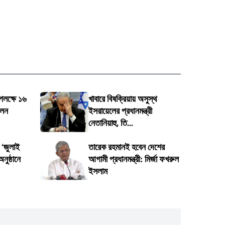
পলক্ষে ১৬
খাবারে বিষক্রিয়ায় অসুস্থ
ালন
ইসরায়েলের প্রধানমন্ত্রী
নেতানিয়াহু, তি...
 ‘জুলাই
তারেক রহমানই হবেন দেশের
নুষ্ঠানে
আগামী প্রধানমন্ত্রী: মির্জা ফখরুল
ইসলাম