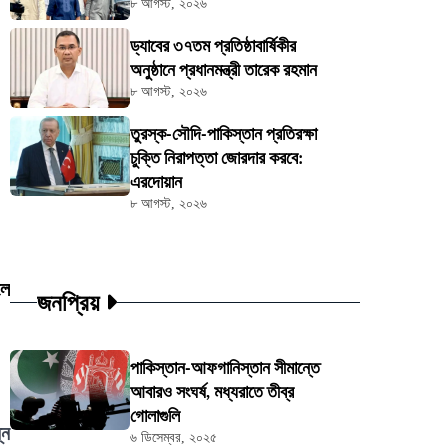
৮ আগস্ট, ২০২৬
ড্যাবের ৩৭তম প্রতিষ্ঠাবার্ষিকীর
অনুষ্ঠানে প্রধানমন্ত্রী তারেক রহমান
৮ আগস্ট, ২০২৬
তুরস্ক-সৌদি-পাকিস্তান প্রতিরক্ষা
চুক্তি নিরাপত্তা জোরদার করবে:
এরদোয়ান
৮ আগস্ট, ২০২৬
লে
জনপ্রিয়
পাকিস্তান-আফগানিস্তান সীমান্তে
আবারও সংঘর্ষ, মধ্যরাতে তীব্র
গোলাগুলি
্ন
৬ ডিসেম্বর, ২০২৫