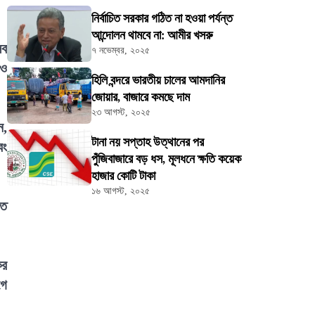
নির্বাচিত সরকার গঠিত না হওয়া পর্যন্ত
আন্দোলন থামবে না: আমীর খসরু
সব
৭ নভেম্বর, ২০২৫
েও
হিলি বন্দরে ভারতীয় চালের আমদানির
জোয়ার, বাজারে কমছে দাম
২৩ আগস্ট, ২০২৫
ন,
টানা নয় সপ্তাহ উত্থানের পর
বং
পুঁজিবাজারে বড় ধস, মূলধনে ক্ষতি কয়েক
হাজার কোটি টাকা
১৬ আগস্ট, ২০২৫
িত
ের
গে