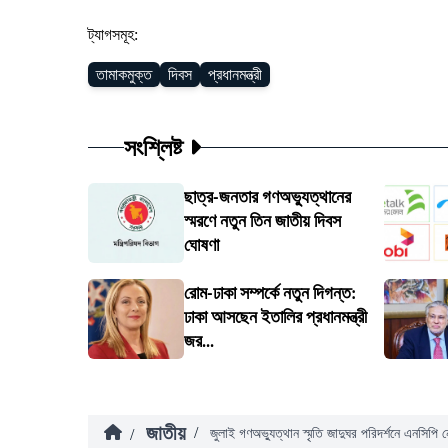
ট্যাগসমূহ:
তামাকমুক্ত
দিবস
প্রধানমন্ত্রী
সংশ্লিষ্ট
ছাত্র-জনতার গণঅভ্যুত্থানের
স্মরণে নতুন তিন জাতীয় দিবস
ঘোষণা
রোম-ঢাকা সম্পর্কে নতুন দিগন্ত:
ঢাকা আসছেন ইতালির প্রধানমন্ত্রী
জর...
জাতীয়
/
/
জুলাই গণঅভ্যুত্থান স্মৃতি জাদুঘর পরিদর্শনে এনসিপি 