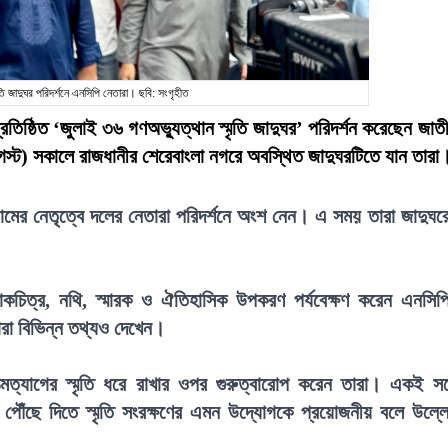
ৃতি জাদুঘর পরিদর্শনে এনসিপি নেতারা। ছবি: সংগৃহীত
্রতিষ্ঠিত ‘জুলাই ৩৬ গণঅভ্যুত্থান স্মৃতি জাদুঘর’ পরিদর্শন করেছেন জাত
 আগস্ট) সকালে রাজধানীর শেরেবাংলা নগরে অবস্থিত জাদুঘরটিতে যান তারা
মের নেতৃত্বে দলের নেতারা পরিদর্শনে অংশ নেন। এ সময় তারা জাদুঘর
লোকচিত্র, নথি, স্মারক ও ঐতিহাসিক উপকরণ পর্যবেক্ষণ করেন এনসিপ
 তারা বিভিন্ন তথ্যও দেখেন।
ত্যাগের স্মৃতি ধরে রাখার ওপর গুরুত্বারোপ করেন তারা। একই সঙ্
ে পৌঁছে দিতে স্মৃতি সংরক্ষণের এমন উদ্যোগকে প্রয়োজনীয় বলে উল্ল