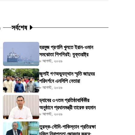
সর্বশেষ
ট
হরমুজ প্রণালি খুলতে ইরান-ওমান
সমঝোতা শিগগিরই: যুক্তরাষ্ট্র
৮ আগস্ট, ২০২৬
জুলাই গণঅভ্যুত্থান স্মৃতি জাদুঘর
পরিদর্শনে এনসিপি নেতারা
৮ আগস্ট, ২০২৬
ড্যাবের ৩৭তম প্রতিষ্ঠাবার্ষিকীর
অনুষ্ঠানে প্রধানমন্ত্রী তারেক রহমান
৮ আগস্ট, ২০২৬
তুরস্ক-সৌদি-পাকিস্তান প্রতিরক্ষা
চুক্তি নিরাপত্তা জোরদার করবে: