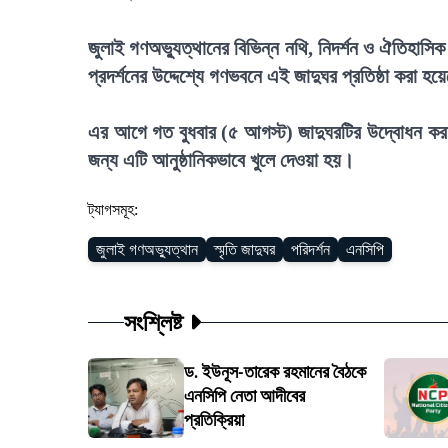
জুলাই গণঅভ্যুত্থানের বিভিন্ন নথি, নিদর্শন ও ঐতিহাস
প্রদর্শনের উদ্দেশ্যে গণভবনে এই জাদুঘর প্রতিষ্ঠা করা হ
এর আগে গত বুধবার (৫ আগস্ট) জাদুঘরটির উদ্বোধন করা হ
জন্য এটি আনুষ্ঠানিকভাবে খুলে দেওয়া হয়।
ট্যাগসমূহ:
জুলাই গণঅভ্যুত্থান
স্মৃতি জাদুঘর
পরিদর্শন
এনসিপি
সংশ্লিষ্ট
ড. ইউনূস-তারেক রহমানের বৈঠকে
এনসিপি নেতা আদীবের
প্রতিক্রিয়া