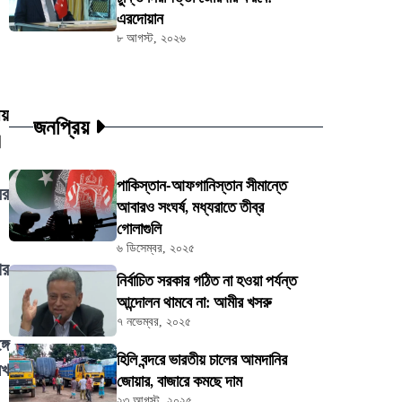
এরদোয়ান
৮ আগস্ট, ২০২৬
ীয়
জনপ্রিয়
।
পাকিস্তান-আফগানিস্তান সীমান্তে
ের
আবারও সংঘর্ষ, মধ্যরাতে তীব্র
গোলাগুলি
৬ ডিসেম্বর, ২০২৫
ির
নির্বাচিত সরকার গঠিত না হওয়া পর্যন্ত
আন্দোলন থামবে না: আমীর খসরু
৭ নভেম্বর, ২০২৫
গে
হিলি বন্দরে ভারতীয় চালের আমদানির
েখ
জোয়ার, বাজারে কমছে দাম
২৩ আগস্ট, ২০২৫