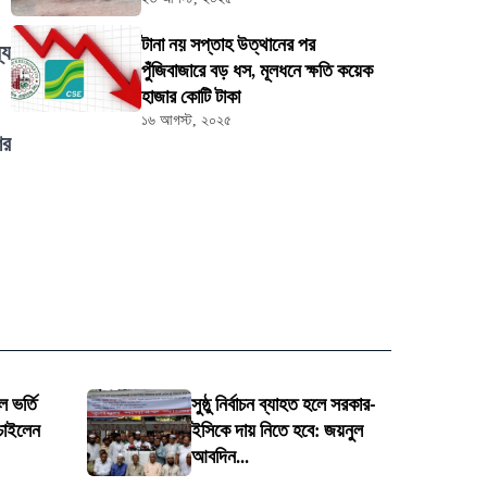
টানা নয় সপ্তাহ উত্থানের পর
্য
পুঁজিবাজারে বড় ধস, মূলধনে ক্ষতি কয়েক
হাজার কোটি টাকা
১৬ আগস্ট, ২০২৫
ের
 ভর্তি
সুষ্ঠু নির্বাচন ব্যাহত হলে সরকার-
 চাইলেন
ইসিকে দায় নিতে হবে: জয়নুল
আবদিন...