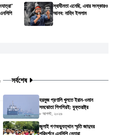
যাত্রা"
স্বাধীনতা এনেছি, এবার সংস্কারও
 এনসিপি
আনব: নাহিদ ইসলাম
সর্বশেষ
ট
হরমুজ প্রণালি খুলতে ইরান-ওমান
সমঝোতা শিগগিরই: যুক্তরাষ্ট্র
৮ আগস্ট, ২০২৬
জুলাই গণঅভ্যুত্থান স্মৃতি জাদুঘর
পরিদর্শনে এনসিপি নেতারা