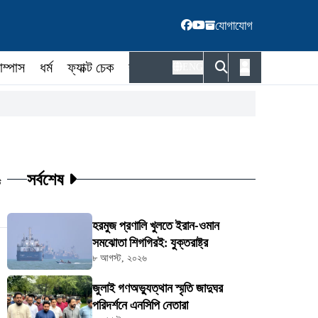
যোগাযোগ
াম্পাস
ধর্ম
ফ্যাক্ট চেক
কর্মকর্তা
ENG
সর্বশেষ
ট
হরমুজ প্রণালি খুলতে ইরান-ওমান
সমঝোতা শিগগিরই: যুক্তরাষ্ট্র
৮ আগস্ট, ২০২৬
জুলাই গণঅভ্যুত্থান স্মৃতি জাদুঘর
পরিদর্শনে এনসিপি নেতারা