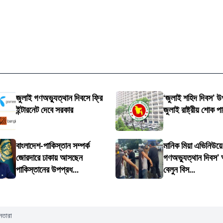
জুলাই গণঅভ্যুত্থান দিবসে ফ্রি
‘জুলাই শহিদ দিবস’ উ
ইন্টারনেট দেবে সরকার
জুলাই রাষ্ট্রীয় শোক প
বাংলাদেশ-পাকিস্তান সম্পর্ক
মানিক মিয়া এভিনিউয়ে
জোরদারে ঢাকায় আসছেন
গণঅভ্যুত্থান দিবস’ অ
পাকিস্তানের উপপ্রধ...
বেলুন বিস...
নেতারা