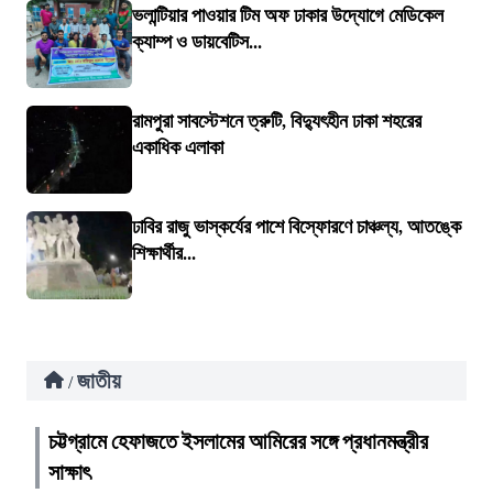
ভলান্টিয়ার পাওয়ার টিম অফ ঢাকার উদ্যোগে মেডিকেল
ক্যাম্প ও ডায়বেটিস...
রামপুরা সাবস্টেশনে ত্রুটি, বিদ্যুৎহীন ঢাকা শহরের
একাধিক এলাকা
ঢাবির রাজু ভাস্কর্যের পাশে বিস্ফোরণে চাঞ্চল্য, আতঙ্কে
শিক্ষার্থীর...
জাতীয়
/
চট্টগ্রামে হেফাজতে ইসলামের আমিরের সঙ্গে প্রধানমন্ত্রীর
সাক্ষাৎ