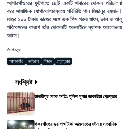
আগারগাঁওয়ের ফুটপাতে ছোট একটি খাবারের দোকান পরিচালনা
করে সামাজিক যোগাযোগমাধ্যমে পরিচিতি পান মিজানুর রহমান।
মাত্র ১০০ টাকায় ভাতের সঙ্গে এক পিস গরুর মাংস, ডাল ও আলু
পরিবেশনের কারণে তাঁর দোকানটি অনলাইনে ব্যাপক আলোচনায়
আসে।
ট্যাগসমূহ:
আগারগাঁও
ভাইরাল
মিজান
গ্রেপ্তার
সংশ্লিষ্ট
মাদারীপুর থেকে অতিঃ পুলিশ সুপার জাকারিয়া গ্রেপ্তার
গফরগাঁওয়ে ছয় লাখ টাকা আত্মসাতের ঘটনায় সাংবাদিক