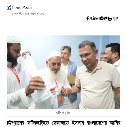
Lens Asia
৯ আগস্ট, ২০২৬ সন্ধ্যা ০৭:০৫
প্রিন্ট
ছবি: সংগৃহীত
চট্টগ্রামের ফটিকছড়িতে হেফাজতে ইসলাম বাংলাদেশের আমির