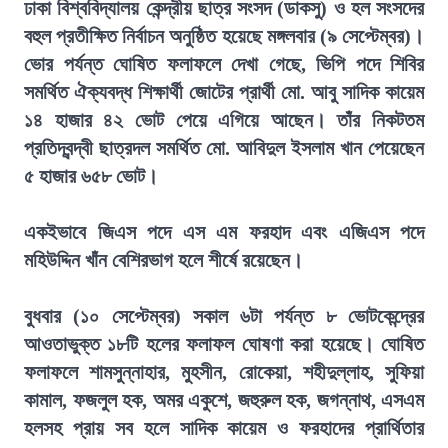
ঢাকা বিশ্ববিদ্যালয় কেন্দ্রীয় ছাত্র সংসদ (ডাকসু) ও হল সংসদের
বহুল প্রতীক্ষিত নির্বাচন অনুষ্ঠিত হয়েছে মঙ্গলবার (৯ সেপ্টেম্বর)।
ভোর পর্যন্ত ঘোষিত ফলাফলে দেখা গেছে, ভিপি পদে শিবির
সমর্থিত ঐক্যবদ্ধ শিক্ষার্থী জোটের প্রার্থী মো. আবু সাদিক কায়েম
১৪ হাজার ৪২ ভোট পেয়ে এগিয়ে আছেন। তাঁর নিকটতম
প্রতিদ্বন্দ্বী ছাত্রদল সমর্থিত মো. আবিদুল ইসলাম খান পেয়েছেন
৫ হাজার ৬৫৮ ভোট।
একইভাবে জিএস পদে এস এম ফরহাদ এবং এজিএস পদে
মহিউদ্দিন খাঁন বেশিরভাগ হলে শীর্ষে রয়েছেন।
বুধবার (১০ সেপ্টেম্বর) সকাল ৬টা পর্যন্ত ৮ ভোটকেন্দ্রের
আওতাভুক্ত ১৮টি হলের ফলাফল ঘোষণা করা হয়েছে। ঘোষিত
ফলাফলে শামসুন্নাহার, মুহসীন, রোকেয়া, শহীদুল্লাহ, সুফিয়া
কামাল, ফজলুল হক, অমর একুশে, জহুরুল হক, জগন্নাথ, এসএম
হলসহ প্রায় সব হলে সাদিক কায়েম ও ফরহাদের প্রার্থিতার