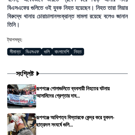
বিএসএফের গুলিতে ওই যুবক নিহত হয়েছেন। নিহত তারা মিয়ার
বিরুদ্ধে থানায় চোরাচালানসংক্রান্ত মামলা রয়েছে বলেও জানান
তিনি।
ট্যাগসমূহ:
সীমান্ত
বিএসএফ
গুলি
বাংলাদেশি
নিহত
সংশ্লিষ্ট
রূপগঞ্জে গোলাগুলিতে ব্যবসায়ী নিহতের ঘটনায়
আসামিদের গ্রেপ্তার দাব...
রূপগঞ্জে আধিপত্য বিস্তারকে কেন্দ্র করে যুবদল-
ছাত্রদল সংঘর্ষে গুলি...