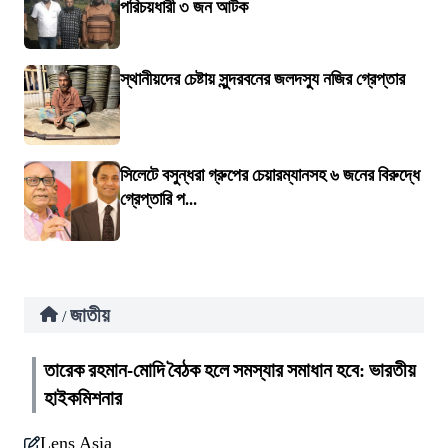
পরিচয়ধারী ৩ জন আটক
স্থানীয়দের চেষ্টায় সুন্দরবনের জলদস্যু নজির গ্রেপ্তার
সিলেটে বসুন্ধরা গ্রুপের চেয়ারম্যানসহ ৬ জনের বিরুদ্ধে
গ্রেপ্তারি প...
জাতীয়
/
তারেক রহমান-মোদি বৈঠক হলে সমস্যার সমাধান হবে: ভারতীয়
হাইকমিশনার
Lens Asia