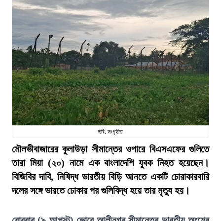
ছবি: সংগৃহীত
মৌলভীবাজারের কুলাউড়া সীমান্তের ওপারে বিএসএফের গুলিতে
তারা মিয়া (২০) নামে এক বাংলাদেশি যুবক নিহত হয়েছেন।
বিজিবির দাবি, নিষিদ্ধ ভারতীয় বিড়ি আনতে একটি চোরাকারবারি
দলের সঙ্গে ভারতে ঢোকার পর গুলিবিদ্ধ হয়ে তার মৃত্যু হয়।
রোববার (৯ আগস্ট) ভোরে আলীনগর সীমান্তের ভারতীয় অংশের