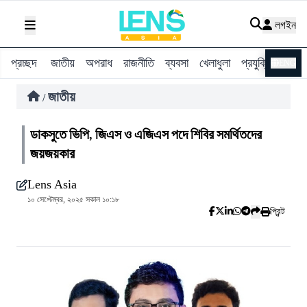
লগইন
প্রচ্ছদ
জাতীয়
অপরাধ
রাজনীতি
ব্যবসা
খেলাধুলা
প্রযুক্তি
বিশ্ব
ENG
জাতীয়
/
ডাকসুতে ভিপি, জিএস ও এজিএস পদে শিবির সমর্থিতদের
জয়জয়কার
Lens Asia
১০ সেপ্টেম্বর, ২০২৫ সকাল ১০:১৮
প্রিন্ট