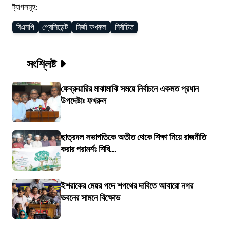
ট্যাগসমূহ:
বিএনপি
প্রেসিডেন্ট
মির্জা ফখরুল
নির্বাচিত
সংশ্লিষ্ট
ফেব্রুয়ারির মাঝামাঝি সময়ে নির্বাচনে একমত প্রধান
উপদেষ্টাঃ ফখরুল
ছাত্রদল সভাপতিকে অতীত থেকে শিক্ষা নিয়ে রাজনীতি
করার পরামর্শঃ শিবি...
ইশরাকের মেয়র পদে শপথের দাবিতে আবারো নগর
ভবনের সামনে বিক্ষোভ