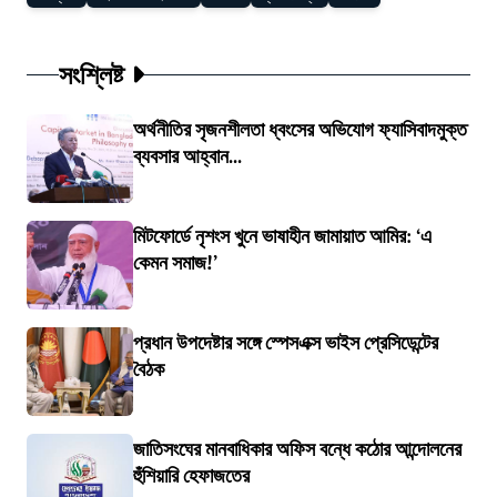
সংশ্লিষ্ট
অর্থনীতির সৃজনশীলতা ধ্বংসের অভিযোগ ফ্যাসিবাদমুক্ত
ব্যবসার আহ্বান...
মিটফোর্ডে নৃশংস খুনে ভাষাহীন জামায়াত আমির: ‘এ
কেমন সমাজ!’
প্রধান উপদেষ্টার সঙ্গে স্পেসএক্স ভাইস প্রেসিডেন্টের
বৈঠক
জাতিসংঘের মানবাধিকার অফিস বন্ধে কঠোর আন্দোলনের
হুঁশিয়ারি হেফাজতের