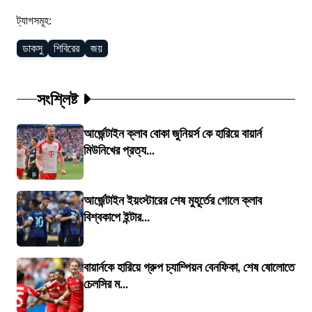
ট্যাগসমূহ:
ডাকসু
শিবিরের
জয়
সংশ্লিষ্ট
আর্জেন্টাইন ক্লাব বোকা জুনিয়র্স কে হারিয়ে বায়ার্ন
মিউনিখের প্রত্য...
আর্জেন্টাইন ইয়ংস্টারের শেষ মুহূর্তের গোলে ক্লাব
বিশ্বকাপে ইন্টার...
বায়ার্নকে হারিয়ে গ্রুপ চ্যাম্পিয়ন বেনফিকা, শেষ ষোলোতে
চেলসির ম...