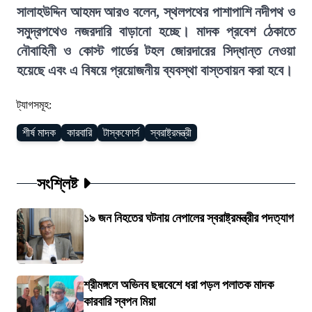
সালাহউদ্দিন আহমদ আরও বলেন, স্থলপথের পাশাপাশি নদীপথ ও
সমুদ্রপথেও নজরদারি বাড়ানো হচ্ছে। মাদক প্রবেশ ঠেকাতে
নৌবাহিনী ও কোস্ট গার্ডের টহল জোরদারের সিদ্ধান্ত নেওয়া
হয়েছে এবং এ বিষয়ে প্রয়োজনীয় ব্যবস্থা বাস্তবায়ন করা হবে।
ট্যাগসমূহ:
শীর্ষ মাদক
কারবারি
টাস্কফোর্স
স্বরাষ্ট্রমন্ত্রী
সংশ্লিষ্ট
১৯ জন নিহতের ঘটনায় নেপালের স্বরাষ্ট্রমন্ত্রীর পদত্যাগ
শ্রীমঙ্গলে অভিনব ছদ্মবেশে ধরা পড়ল পলাতক মাদক
কারবারি স্বপন মিয়া