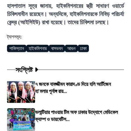
হাসপাতাল সূত্র জানায়, হাইকমিশনারের স্ত্রী সাধারণ ওয়ার্ডে
চিকিৎসাধীন রয়েছেন। অন্যদিকে, হাইকমিশনারকে নিবিড় পরিচর্যা
কেন্দ্র (আইসিইউ) রাখা হয়েছে। তাদের চিকিৎসা চলছে।
ট্যাগসমূহ:
পাকিস্তান
হাইকমিশনার
বাসভবন
আগুন
ঢাকা
সংশ্লিষ্ট
৭ জনকে যাবজ্জীবন কারাদণ্ড দিয়ে হলি আর্টিজেন
হা'মলার পূর্নাঙ্গ রায়...
ভলান্টিয়ার পাওয়ার টিম অফ ঢাকার উদ্যোগে মেডিকেল
ক্যাম্প ও ডায়বেটিস...