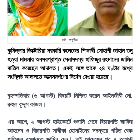
ছবি: সংগৃহীত
কুমিল্লার ভিক্টোরিয়া সরকারি কলেজের শিক্ষার্থী সোহাগী জাহান তনু
হত্যা মামলায় অবসরপ্রাপ্ত সেনাসদস্য হাফিজুর রহমানের জামিন
বাতিল করেছেন আদালত। একই সঙ্গে তাকে ২৪ ঘণ্টার মধ্যে
সংশ্লিষ্ট আদালতে আত্মসমর্পণের নির্দেশ দেওয়া হয়েছে।
বৃহস্পতিবার (৬ আগস্ট) বিষয়টি নিশ্চিত করেন আইনজীবী মো.
রুহুল কুদ্দুস কাজল।
এর আগে, ২ আগস্ট হাইকোর্টে শুনানি শেষে বিচারপতি জাকির
আহমেদ ও বিচারপতি সাথীকা হোসাইনের সমন্বয়ে গঠিত বেঞ্চ
হাফিজুর রহমানকে জামিন দেন। ওই আদেশের পর ৪ আগস্ট