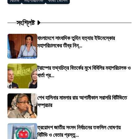
বিটিভি
মহাপরিচালক
কাজী জেসিন
সংশ্লিষ্ট
বাংলাদেশে সাংবাদিক তুহিন হত্যায় ইউনেস্কোর
মহাপরিচালকের তীব্র নিন্...
ট্রাম্পের তথ্যচিত্র বিতর্কের মুখে বিবিসির মহাপরিচালক ও
বার্তা প্র...
শেখ হাসিনার মামলার রায় আগামীকাল সরাসরি বিটিভিতে
সম্প্রচার
ত্রয়োদশ জাতীয় সংসদ নির্বাচনের তফসিল ঘোষণায়
বিটিভি ও বেতার প্রস্তু...