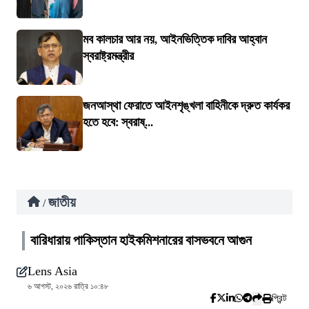
মব কালচার আর নয়, আইনভিত্তিক দাবির আহ্বান
স্বরাষ্ট্রমন্ত্রীর
জনআস্থা ফেরাতে আইনশৃঙ্খলা বাহিনীকে দ্রুত কার্যকর
হতে হবে: স্বরাষ্...
জাতীয়
/
বারিধারায় পাকিস্তান হাইকমিশনারের বাসভবনে আগুন
Lens Asia
৬ আগস্ট, ২০২৬ রাত্রি ১০:৪৮
প্রিন্ট