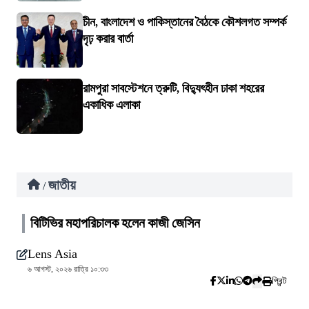
চীন, বাংলাদেশ ও পাকিস্তানের বৈঠকে কৌশলগত সম্পর্ক
দৃঢ় করার বার্তা
রামপুরা সাবস্টেশনে ত্রুটি, বিদ্যুৎহীন ঢাকা শহরের
একাধিক এলাকা
জাতীয়
/
বিটিভির মহাপরিচালক হলেন কাজী জেসিন
Lens Asia
৬ আগস্ট, ২০২৬ রাত্রি ১০:৩৩
প্রিন্ট