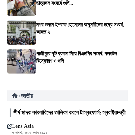
ছাত্রদল সংঘর্ষে গুলি...
নগর ভবনে ইশরাক হোসেনের অনুসারীদের মধ্যে সংঘর্ষ,
আহত ২
গাজীপুরে ঝুট ব্যবসা নিয়ে বিএনপির সংঘর্ষ, ককটেল
বিস্ফোরণ ও গুলি
জাতীয়
/
শীর্ষ মাদক কারবারিদের তালিকা করবে টাস্কফোর্স: স্বরাষ্ট্রমন্ত্রী
Lens Asia
৭ আগস্ট, ২০২৬ সকাল ০৯:১১