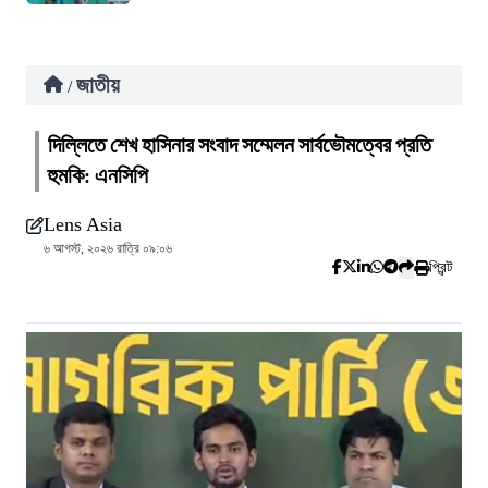
জাতীয়
/
দিল্লিতে শেখ হাসিনার সংবাদ সম্মেলন সার্বভৌমত্বের প্রতি
হুমকি: এনসিপি
Lens Asia
৬ আগস্ট, ২০২৬ রাত্রি ০৯:০৬
প্রিন্ট