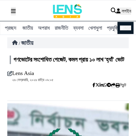
লগইন
প্রচ্ছদ
জাতীয়
অপরাধ
রাজনীতি
ব্যবসা
খেলাধুলা
প্রযুক্তি
বিশ্ব
ENG
জাতীয়
/
গণভোটের সংশোধিত গেজেট, কমল প্রায় ১০ লাখ ‘হ্যাঁ’ ভোট
Lens Asia
২৬ ফেব্রুয়ারি, ২০২৬ রাত্রি ০৯:০৫
প্রিন্ট