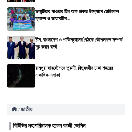
ভলান্টিয়ার পাওয়ার টিম অফ ঢাকার উদ্যোগে মেডিকেল
ক্যাম্প ও ডায়বেটিস...
চীন, বাংলাদেশ ও পাকিস্তানের বৈঠকে কৌশলগত সম্পর্ক
দৃঢ় করার বার্তা
রামপুরা সাবস্টেশনে ত্রুটি, বিদ্যুৎহীন ঢাকা শহরের
একাধিক এলাকা
জাতীয়
/
বিটিভির মহাপরিচালক হলেন কাজী জেসিন