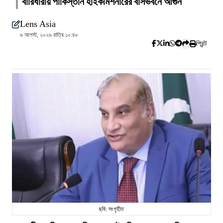
বারিধারায় পাকিস্তান হাইকমিশনারের বাসভবনে আগুন
Lens Asia
৬ আগস্ট, ২০২৬ রাত্রি ১০:৪৮
প্রিন্ট
ছবি: সংগৃহীত