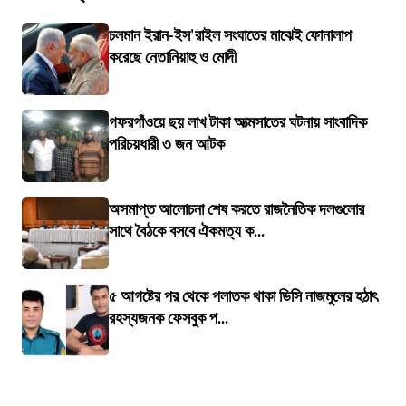
চলমান ইরান-ইস'রাইল সংঘাতের মাঝেই ফোনালাপ
করেছে নেতানিয়াহু ও মোদী
গফরগাঁওয়ে ছয় লাখ টাকা আত্মসাতের ঘটনায় সাংবাদিক
পরিচয়ধারী ৩ জন আটক
অসমাপ্ত আলোচনা শেষ করতে রাজনৈতিক দলগুলোর
সাথে বৈঠকে বসবে ঐকমত্য ক...
৫ আগষ্টের পর থেকে পলাতক থাকা ডিসি নাজমুলের হঠাৎ
রহস্যজনক ফেসবুক প...