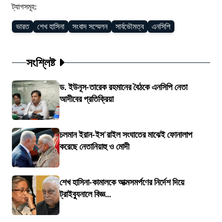
ট্যাগসমূহ:
ভারত
শেখ হাসিনা
সংবাদ সম্মেলন
সার্বভৌমত্ব
এনসিপি
সংশ্লিষ্ট
ড. ইউনূস-তারেক রহমানের বৈঠকে এনসিপি নেতা
আদীবের প্রতিক্রিয়া
চলমান ইরান-ইস'রাইল সংঘাতের মাঝেই ফোনালাপ
করেছে নেতানিয়াহু ও মোদী
শেখ হাসিনা-কামালকে আত্মসমর্পণের নির্দেশ দিয়ে
ট্রাইব্যুনালে বিজ্ঞ...