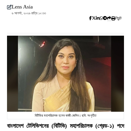
Lens Asia
৬ আগস্ট, ২০২৬ রাত্রি ১০:৩৩
প্রিন্ট
বিটিভির মহাপরিচালক হলেন কাজী জেসিন। ছবি: সংগৃহীত
বাংলাদেশ টেলিভিশনের (বিটিভি) মহাপরিচালক (গ্রেড-১) পদে