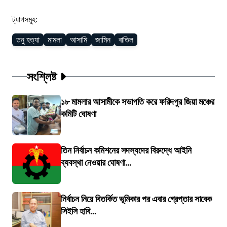
ট্যাগসমূহ:
তনু হত্যা
মামলা
আসামি
জামিন
বাতিল
সংশ্লিষ্ট
১৮ মামলার আসামীকে সভাপতি করে ফরিদপুর জিয়া মঞ্চের
কমিটি ঘোষণা
তিন নির্বাচন কমিশনের সদস্যদের বিরুদ্ধে আইনি
ব্যবস্থা নেওয়ার ঘোষণা...
নির্বাচন নিয়ে বিতর্কিত ভূমিকার পর এবার গ্রেপ্তার সাবেক
সিইসি হাবি...