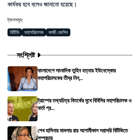
কার্যকর হবে বলেও জানানো হয়েছে।
ট্যাগসমূহ:
বিটিভি
মহাপরিচালক
কাজী জেসিন
সংশ্লিষ্ট
বাংলাদেশে সাংবাদিক তুহিন হত্যায় ইউনেস্কোর
মহাপরিচালকের তীব্র নিন্...
ট্রাম্পের তথ্যচিত্র বিতর্কের মুখে বিবিসির মহাপরিচালক ও
বার্তা প্র...
শেখ হাসিনার মামলার রায় আগামীকাল সরাসরি বিটিভিতে
সম্প্রচার