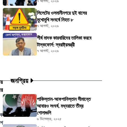
৭ আগস্ট, ২০২৬
সিলেটের ওসমানীনগরে দুই বাসের
মুখোমুখি সংঘর্ষে নিহত ৮
৭ আগস্ট, ২০২৬
শীর্ষ মাদক কারবারিদের তালিকা করবে
টাস্কফোর্স: স্বরাষ্ট্রমন্ত্রী
৭ আগস্ট, ২০২৬
জনপ্রিয়
ায়
ের
পাকিস্তান-আফগানিস্তান সীমান্তে
আবারও সংঘর্ষ, মধ্যরাতে তীব্র
গোলাগুলি
কে
৬ ডিসেম্বর, ২০২৫
িশ