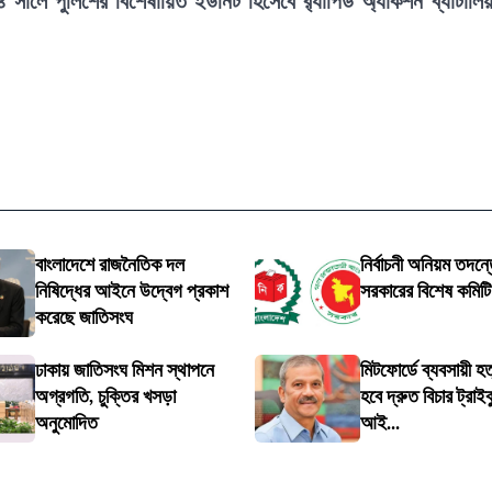
২০০৪ সালে পুলিশের বিশেষায়িত ইউনিট হিসেবে র‍্যাপিড অ্যাকশন ব্যাটালি
বাংলাদেশে রাজনৈতিক দল
নির্বাচনী অনিয়ম তদন্তে
নিষিদ্ধের আইনে উদ্বেগ প্রকাশ
সরকারের বিশেষ কমিট
করেছে জাতিসংঘ
ঢাকায় জাতিসংঘ মিশন স্থাপনে
মিটফোর্ডে ব্যবসায়ী হত
অগ্রগতি, চুক্তির খসড়া
হবে দ্রুত বিচার ট্রাইব
অনুমোদিত
আই...