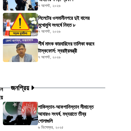
৭ আগস্ট, ২০২৬
সিলেটের ওসমানীনগরে দুই বাসের
মুখোমুখি সংঘর্ষে নিহত ৮
৭ আগস্ট, ২০২৬
শীর্ষ মাদক কারবারিদের তালিকা করবে
টাস্কফোর্স: স্বরাষ্ট্রমন্ত্রী
৭ আগস্ট, ২০২৬
জনপ্রিয়
য়ন
য়ে
পাকিস্তান-আফগানিস্তান সীমান্তে
আবারও সংঘর্ষ, মধ্যরাতে তীব্র
গোলাগুলি
৬ ডিসেম্বর, ২০২৫