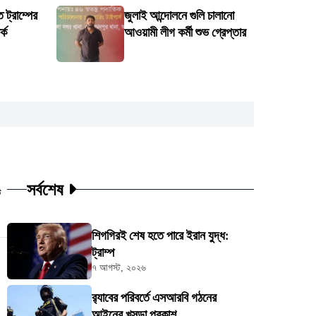
ট্রাম্পের
জুলাই আন্দোলনে গুলি চালানো
্ক
আওয়ামী লীগ কর্মী শুভ গ্রেপ্তার
সর্বশেষ
ট
শিগগিরই শেষ হতে পারে ইরান যুদ্ধ:
ট্রাম্প
৭ আগস্ট, ২০২৬
র‍্যাবের পরিবর্তে এসআরবি গঠনের
আইনের খসড়া প্রকাশ