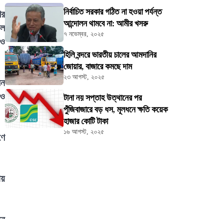
নির্বাচিত সরকার গঠিত না হওয়া পর্যন্ত
ের
আন্দোলন থামবে না: আমীর খসরু
াল
৭ নভেম্বর, ২০২৫
 ও
হিলি বন্দরে ভারতীয় চালের আমদানির
জোয়ার, বাজারে কমছে দাম
২৩ আগস্ট, ২০২৫
েন
 ও
টানা নয় সপ্তাহ উত্থানের পর
পুঁজিবাজারে বড় ধস, মূলধনে ক্ষতি কয়েক
হাজার কোটি টাকা
১৬ আগস্ট, ২০২৫
ণে
ায়