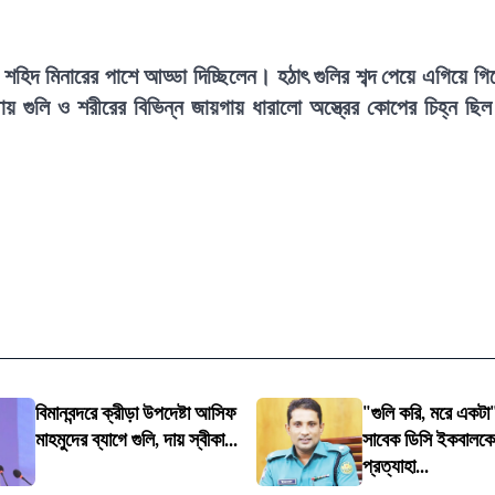
া শহিদ মিনারের পাশে আড্ডা দিচ্ছিলেন। হঠাৎ গুলির শব্দ পেয়ে এগিয়ে গি
য় গুলি ও শরীরের বিভিন্ন জায়গায় ধারালো অস্ত্রের কোপের চিহ্ন ছি
বিমানবন্দরে ক্রীড়া উপদেষ্টা আসিফ
"গুলি করি, মরে একটা
মাহমুদের ব্যাগে গুলি, দায় স্বীকা...
সাবেক ডিসি ইকবালকে
প্রত্যাহা...