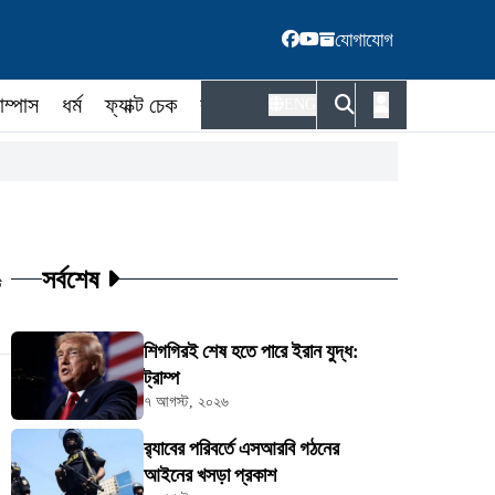
যোগাযোগ
াম্পাস
ধর্ম
ফ্যাক্ট চেক
কর্মকর্তা
ENG
সর্বশেষ
ট
শিগগিরই শেষ হতে পারে ইরান যুদ্ধ:
ট্রাম্প
৭ আগস্ট, ২০২৬
র‍্যাবের পরিবর্তে এসআরবি গঠনের
আইনের খসড়া প্রকাশ