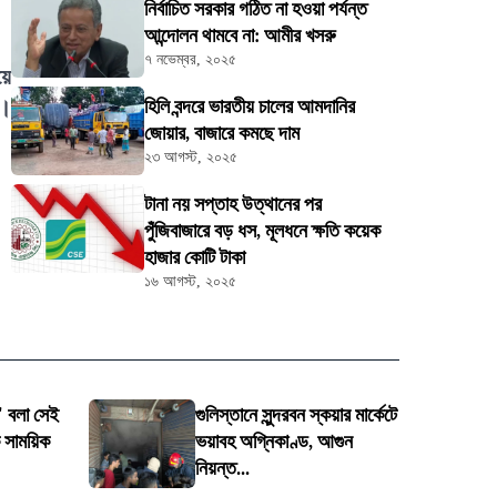
নির্বাচিত সরকার গঠিত না হওয়া পর্যন্ত
আন্দোলন থামবে না: আমীর খসরু
৭ নভেম্বর, ২০২৫
য়ে
ল।
হিলি বন্দরে ভারতীয় চালের আমদানির
জোয়ার, বাজারে কমছে দাম
২৩ আগস্ট, ২০২৫
টানা নয় সপ্তাহ উত্থানের পর
পুঁজিবাজারে বড় ধস, মূলধনে ক্ষতি কয়েক
হাজার কোটি টাকা
১৬ আগস্ট, ২০২৫
" বলা সেই
গুলিস্তানে সুন্দরবন স্কয়ার মার্কেটে
 সাময়িক
ভয়াবহ অগ্নিকাণ্ড, আগুন
নিয়ন্ত...