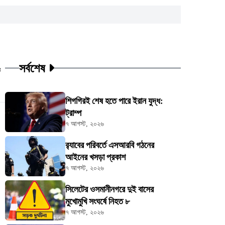
সর্বশেষ
ট
শিগগিরই শেষ হতে পারে ইরান যুদ্ধ:
ট্রাম্প
৭ আগস্ট, ২০২৬
র‍্যাবের পরিবর্তে এসআরবি গঠনের
আইনের খসড়া প্রকাশ
৭ আগস্ট, ২০২৬
সিলেটের ওসমানীনগরে দুই বাসের
মুখোমুখি সংঘর্ষে নিহত ৮
৭ আগস্ট, ২০২৬