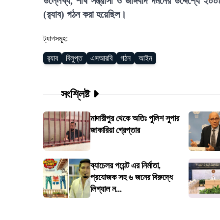
উল্লেখ্য, শীর্ষ সন্ত্রাসী ও জঙ্গিবাদ দমনের উদ্দেশ্যে 
(র‍্যাব) গঠন করা হয়েছিল।
ট্যাগসমূহ:
র‍্যাব
বিলুপ্ত
এসআরবি
গঠন
আইন
সংশ্লিষ্ট
মাদারীপুর থেকে অতিঃ পুলিশ সুপার
জাকারিয়া গ্রেপ্তার
ব্যাচেলর পয়েন্ট এর নির্মাতা,
প্রযোজক সহ ৬ জনের বিরুদ্ধে
লিগ্যাল ন...