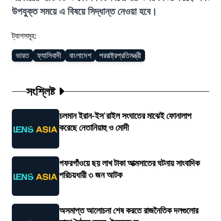
উপযুক্ত সময়ে এ বিষয়ে সিদ্ধান্ত নেওয়া হবে।
ট্যাগসমূহ:
ভারত
ফ্যাসিবাদী
বাংলাদেশ
পররাষ্ট্রপ্রতিমন্ত্রী
সংশ্লিষ্ট
চলমান ইরান-ইস'রাইল সংঘাতের মাঝেই ফোনালাপ
করেছে নেতানিয়াহু ও মোদী
গফরগাঁওয়ে ছয় লাখ টাকা আত্মসাতের ঘটনায় সাংবাদিক
পরিচয়ধারী ৩ জন আটক
অসমাপ্ত আলোচনা শেষ করতে রাজনৈতিক দলগুলোর