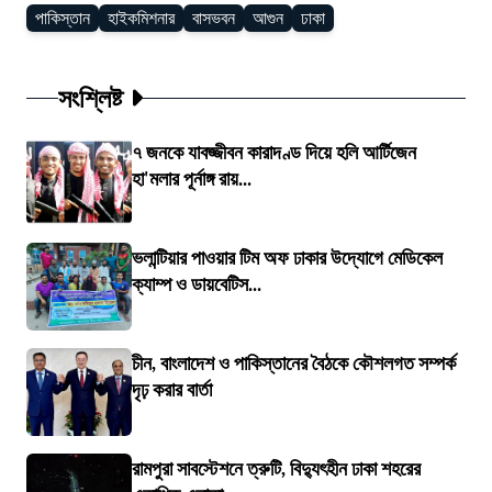
পাকিস্তান
হাইকমিশনার
বাসভবন
আগুন
ঢাকা
সংশ্লিষ্ট
৭ জনকে যাবজ্জীবন কারাদণ্ড দিয়ে হলি আর্টিজেন
হা'মলার পূর্নাঙ্গ রায়...
ভলান্টিয়ার পাওয়ার টিম অফ ঢাকার উদ্যোগে মেডিকেল
ক্যাম্প ও ডায়বেটিস...
চীন, বাংলাদেশ ও পাকিস্তানের বৈঠকে কৌশলগত সম্পর্ক
দৃঢ় করার বার্তা
রামপুরা সাবস্টেশনে ত্রুটি, বিদ্যুৎহীন ঢাকা শহরের