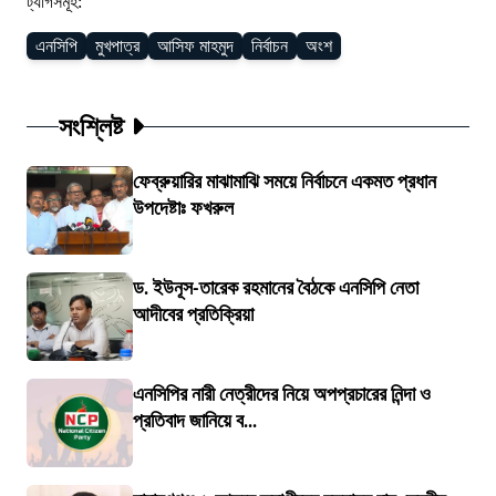
ট্যাগসমূহ:
এনসিপি
মুখপাত্র
আসিফ মাহমুদ
নির্বাচন
অংশ
সংশ্লিষ্ট
ফেব্রুয়ারির মাঝামাঝি সময়ে নির্বাচনে একমত প্রধান
উপদেষ্টাঃ ফখরুল
ড. ইউনূস-তারেক রহমানের বৈঠকে এনসিপি নেতা
আদীবের প্রতিক্রিয়া
এনসিপির নারী নেত্রীদের নিয়ে অপপ্রচারের নিন্দা ও
প্রতিবাদ জানিয়ে ব...