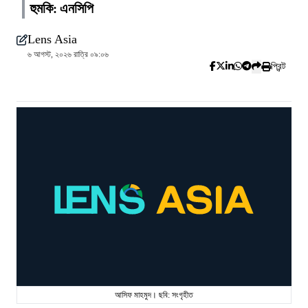
হুমকি: এনসিপি
Lens Asia
৬ আগস্ট, ২০২৬ রাত্রি ০৯:০৬
প্রিন্ট
আসিফ মাহমুদ। ছবি: সংগৃহীত