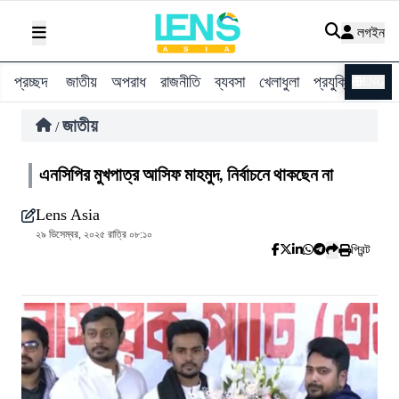
লগইন
প্রচ্ছদ
জাতীয়
অপরাধ
রাজনীতি
ব্যবসা
খেলাধুলা
প্রযুক্তি
বিশ্ব
ENG
জাতীয়
/
এনসিপির মুখপাত্র আসিফ মাহমুদ, নির্বাচনে থাকছেন না
Lens Asia
২৯ ডিসেম্বর, ২০২৫ রাত্রি ০৮:১০
প্রিন্ট