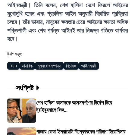
আইনমন্ত্রী। তিনি বলেন, শেখ হাসিনা দেশে ফিরলে আইনের
মুখোমুখি হবেন এবং প্রচলিত আইন অনুযায়ী বিচারিক প্রক্রিয়া
চলবে। তাঁর ভাষায়, মানুষের ক্ষমতার চেয়ে আইনের ক্ষমতা অধিক
শক্তিশালী এবং শেষ পর্যন্ত আইনই তার নিজস্ব গতিতে কার্যকর
হবে।
ট্যাগসমূহ:
বিচার
মানবিক
মূল্যবোধসম্পন্ন
বিচারক
আইনমন্ত্রী
সংশ্লিষ্ট
শেখ হাসিনা-কামালকে আত্মসমর্পণের নির্দেশ দিয়ে
ট্রাইব্যুনালে বিজ্ঞ...
গাজায় ফেলা ইসরায়েলি বিস্ফোরকের পরিমাণ হিরোশিমার