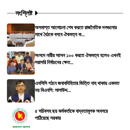
সংশ্লিষ্ট
অসমাপ্ত আলোচনা শেষ করতে রাজনৈতিক দলগুলোর
সাথে বৈঠকে বসবে ঐকমত্য ক...
সংসদে নারীর আসন ১০০ করতে ঐকমত্য হলেও এখনই
সরাসরি নির্বাচনের ক্ষেত...
এনসিসি গঠনে জবাবদিহিতার ভিত্তি নাহ থাকায় একমত
নয় বিএনপি: সালাউদ্দ...
৫ সচিবসহ ছয় কর্মকর্তাকে বাধ্যতামূলক অবসরে
পাঠিয়েছে সরকার