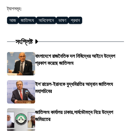
ট্যাগসমূহ:
আজ
জাতিসংঘ
অধিবেশনে
ভাষণ
প্রধান
সংশ্লিষ্ট
বাংলাদেশে রাজনৈতিক দল নিষিদ্ধের আইনে উদ্বেগ
প্রকাশ করেছে জাতিসংঘ
ইস'রায়েল-ইরানকে যুদ্ধবিরতির আহ্বান জাতিসংঘ
মহাসচিবের
জাতিসংঘ কার্যালয় ঢাকায়,সার্বভৌমত্ব নিয়ে উদ্বেগ
জমিয়তের