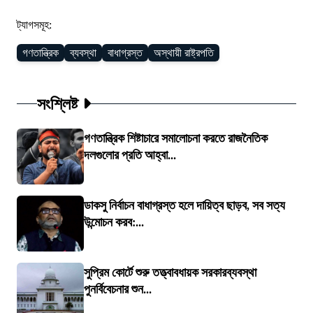
ট্যাগসমূহ:
গণতান্ত্রিক
ব্যবস্থা
বাধাগ্রস্ত
অস্থায়ী রাষ্ট্রপতি
সংশ্লিষ্ট
গণতান্ত্রিক শিষ্টাচারে সমালোচনা করতে রাজনৈতিক
দলগুলোর প্রতি আহ্বা...
ডাকসু নির্বাচন বাধাগ্রস্ত হলে দায়িত্ব ছাড়ব, সব সত্য
উন্মোচন করব:...
সুপ্রিম কোর্টে শুরু তত্ত্বাবধায়ক সরকারব্যবস্থা
পুনর্বিবেচনার শুন...