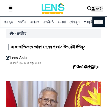
লগইন
প্রচ্ছদ
জাতীয়
অপরাধ
রাজনীতি
ব্যবসা
খেলাধুলা
প্রযুক্তি
বিশ্ব
ENG
জাতীয়
/
আজ জাতিসংঘে ভাষণ দেবেন প্রধান উপদেষ্টা ইউনূস
Lens Asia
২৬ সেপ্টেম্বর, ২০২৫ দুপুর ০১:৪৩
প্রিন্ট