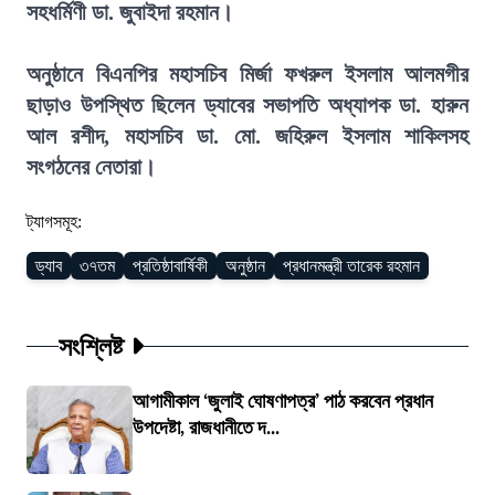
সহধর্মিণী ডা. জুবাইদা রহমান।
অনুষ্ঠানে বিএনপির মহাসচিব মির্জা ফখরুল ইসলাম আলমগীর
ছাড়াও উপস্থিত ছিলেন ড্যাবের সভাপতি অধ্যাপক ডা. হারুন
আল রশীদ, মহাসচিব ডা. মো. জহিরুল ইসলাম শাকিলসহ
সংগঠনের নেতারা।
ট্যাগসমূহ:
ড্যাব
৩৭তম
প্রতিষ্ঠাবার্ষিকী
অনুষ্ঠান
প্রধানমন্ত্রী তারেক রহমান
সংশ্লিষ্ট
আগামীকাল ‘জুলাই ঘোষণাপত্র’ পাঠ করবেন প্রধান
উপদেষ্টা, রাজধানীতে দ...