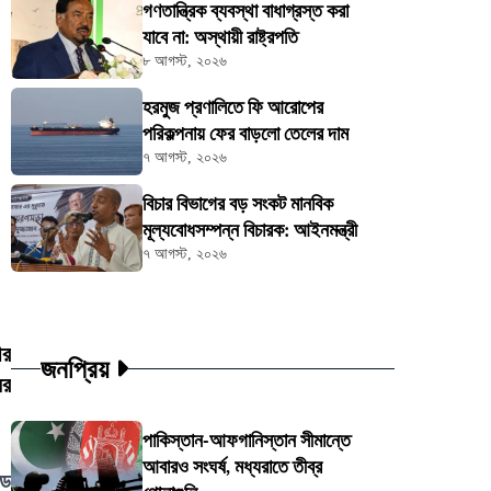
গণতান্ত্রিক ব্যবস্থা বাধাগ্রস্ত করা
যাবে না: অস্থায়ী রাষ্ট্রপতি
৮ আগস্ট, ২০২৬
হরমুজ প্রণালিতে ফি আরোপের
পরিকল্পনায় ফের বাড়লো তেলের দাম
৭ আগস্ট, ২০২৬
বিচার বিভাগের বড় সংকট মানবিক
মূল্যবোধসম্পন্ন বিচারক: আইনমন্ত্রী
৭ আগস্ট, ২০২৬
ীর
জনপ্রিয়
ের
পাকিস্তান-আফগানিস্তান সীমান্তে
আবারও সংঘর্ষ, মধ্যরাতে তীব্র
ডে