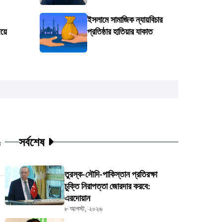
ইসলামে সামাজিক ন্যায়বিচার
য়ে
প্রতিষ্ঠার হাতিয়ার যাকাত
সর্বশেষ
ট
তুরস্ক-সৌদি-পাকিস্তান প্রতিরক্ষা
চুক্তি নিরাপত্তা জোরদার করবে:
এরদোয়ান
৮ আগস্ট, ২০২৬