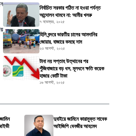
েন
নির্বাচিত সরকার গঠিত না হওয়া পর্যন্ত
আন্দোলন থামবে না: আমীর খসরু
৭ নভেম্বর, ২০২৫
ায়
হিলি বন্দরে ভারতীয় চালের আমদানির
জোয়ার, বাজারে কমছে দাম
২৩ আগস্ট, ২০২৫
টানা নয় সপ্তাহ উত্থানের পর
পুঁজিবাজারে বড় ধস, মূলধনে ক্ষতি কয়েক
হাজার কোটি টাকা
১৬ আগস্ট, ২০২৫
 জামিন
দুবাইয়ে জামিনে কারামুক্ত সাবেক
 আইভী
আইজিপি বেনজীর আহমেদ