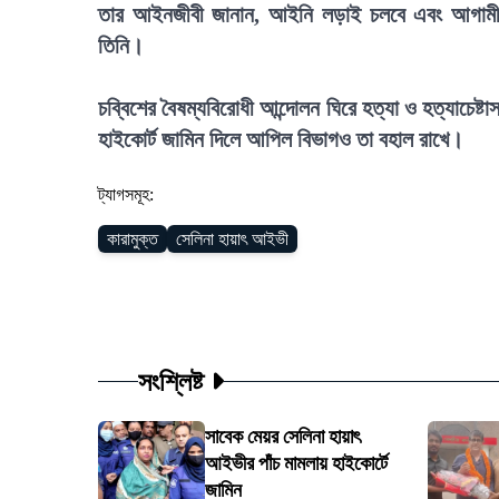
তার আইনজীবী জানান, আইনি লড়াই চলবে এবং আগামী নার
তিনি।
চব্বিশের বৈষম্যবিরোধী আন্দোলন ঘিরে হত্যা ও হত্যাচ
হাইকোর্ট জামিন দিলে আপিল বিভাগও তা বহাল রাখে।
ট্যাগসমূহ:
কারামুক্ত
সেলিনা হায়াৎ আইভী
সংশ্লিষ্ট
সাবেক মেয়র সেলিনা হায়াৎ
আইভীর পাঁচ মামলায় হাইকোর্টে
জামিন