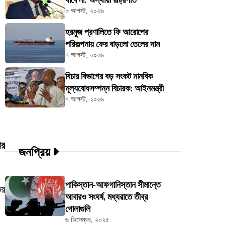
যাবে না: অস্থায়ী রাষ্ট্রপতি
৮ আগস্ট, ২০২৬
হরমুজ প্রণালিতে ফি আরোপের
পরিকল্পনায় ফের বাড়লো তেলের দাম
৭ আগস্ট, ২০২৬
বিচার বিভাগের বড় সংকট মানবিক
মূল্যবোধসম্পন্ন বিচারক: আইনমন্ত্রী
৭ আগস্ট, ২০২৬
ার
জনপ্রিয়
পাকিস্তান-আফগানিস্তান সীমান্তে
ির
আবারও সংঘর্ষ, মধ্যরাতে তীব্র
গোলাগুলি
৬ ডিসেম্বর, ২০২৫