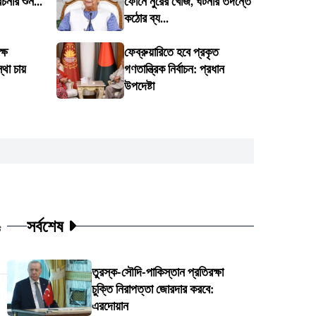
েচনার শুন...
ফোনে নুরের খোঁজ, ঘটনার তদন্তে
কঠোর ব্য...
্ষে
ফেব্রুয়ারিতে হবে প্রকৃত
থা চায়
গণতান্ত্রিক নির্বাচন: প্রধান
উপদেষ্টা
সর্বশেষ
ট
তুরস্ক-সৌদি-পাকিস্তান প্রতিরক্ষা
চুক্তি নিরাপত্তা জোরদার করবে:
এরদোয়ান