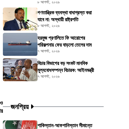
৮ আগস্ট, ২০২৬
গণতান্ত্রিক ব্যবস্থা বাধাগ্রস্ত করা
যাবে না: অস্থায়ী রাষ্ট্রপতি
৮ আগস্ট, ২০২৬
হরমুজ প্রণালিতে ফি আরোপের
পরিকল্পনায় ফের বাড়লো তেলের দাম
৭ আগস্ট, ২০২৬
বিচার বিভাগের বড় সংকট মানবিক
মূল্যবোধসম্পন্ন বিচারক: আইনমন্ত্রী
৭ আগস্ট, ২০২৬
 ও
জনপ্রিয়
ার
পাকিস্তান-আফগানিস্তান সীমান্তে