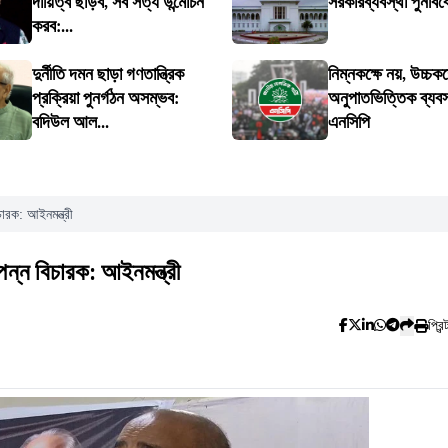
দায়িত্ব ছাড়ব, সব সত্য উন্মোচন
সরকারব্যবস্থা পুনর্বিব
করব:...
দুর্নীতি দমন ছাড়া গণতান্ত্রিক
নিম্নকক্ষে নয়, উচ্চকক
প্রক্রিয়া পুনর্গঠন অসম্ভব:
অনুপাতভিত্তিক ব্যবস্
বদিউল আল...
এনসিপি
ারক: আইনমন্ত্রী
ন্ন বিচারক: আইনমন্ত্রী
প্রিন্