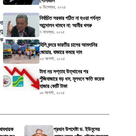
গোলাগুলি
৬ ডিসেম্বর, ২০২৫
নির্বাচিত সরকার গঠিত না হওয়া পর্যন্ত
দা
আন্দোলন থামবে না: আমীর খসরু
তু
৭ নভেম্বর, ২০২৫
িক
হিলি বন্দরে ভারতীয় চালের আমদানির
জোয়ার, বাজারে কমছে দাম
২৩ আগস্ট, ২০২৫
টানা নয় সপ্তাহ উত্থানের পর
পুঁজিবাজারে বড় ধস, মূলধনে ক্ষতি কয়েক
হাজার কোটি টাকা
১৬ আগস্ট, ২০২৫
্বাবধায়ক
প্রধান উপদেষ্টা ড. ইউনূসের