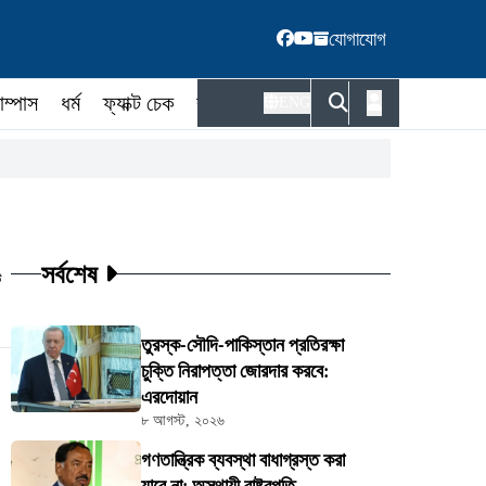
যোগাযোগ
াম্পাস
ধর্ম
ফ্যাক্ট চেক
কর্মকর্তা
ENG
সর্বশেষ
ট
তুরস্ক-সৌদি-পাকিস্তান প্রতিরক্ষা
চুক্তি নিরাপত্তা জোরদার করবে:
এরদোয়ান
৮ আগস্ট, ২০২৬
গণতান্ত্রিক ব্যবস্থা বাধাগ্রস্ত করা