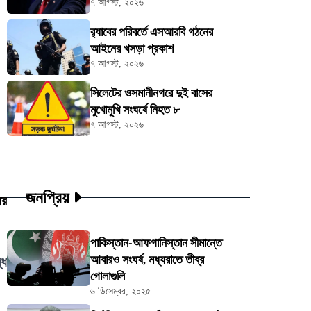
৭ আগস্ট, ২০২৬
র‍্যাবের পরিবর্তে এসআরবি গঠনের
আইনের খসড়া প্রকাশ
৭ আগস্ট, ২০২৬
সিলেটের ওসমানীনগরে দুই বাসের
মুখোমুখি সংঘর্ষে নিহত ৮
৭ আগস্ট, ২০২৬
জনপ্রিয়
ের
পাকিস্তান-আফগানিস্তান সীমান্তে
আবারও সংঘর্ষ, মধ্যরাতে তীব্র
্ধ
গোলাগুলি
৬ ডিসেম্বর, ২০২৫