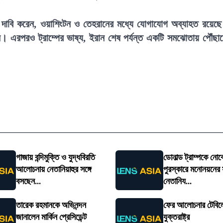
প দাবি করেন, ওয়াশিংটন ও তেহরানের মধ্যে যোগাযোগ অব্যাহত রয়েছ
ন। এরপরও ট্রাম্পের ভাষ্য, ইরান শেষ পর্যন্ত একটি সমঝোতায় পৌঁছা
গাজায় বন্দিমুক্তি ও যুদ্ধবিরতি
ডোনাল্ড ট্রাম্পকে নোব
আলোচনায় নেতানিয়াহুর সঙ্গে
পুরস্কারে মনোনয়নের 
বসছেন...
নেতানিয...
তারেক রহমানকে অভিনন্দন
ফের আলোচনার টেবিল
জানালেন মার্কিন প্রেসিডেন্ট
যুক্তরাষ্ট্র