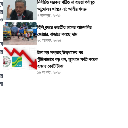
নির্বাচিত সরকার গঠিত না হওয়া পর্যন্ত
যে
আন্দোলন থামবে না: আমীর খসরু
পর
৭ নভেম্বর, ২০২৫
 ও
হিলি বন্দরে ভারতীয় চালের আমদানির
জোয়ার, বাজারে কমছে দাম
২৩ আগস্ট, ২০২৫
েষ
ার
টানা নয় সপ্তাহ উত্থানের পর
পুঁজিবাজারে বড় ধস, মূলধনে ক্ষতি কয়েক
হাজার কোটি টাকা
১৬ আগস্ট, ২০২৫
ার
না