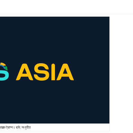
োনাল্ড ট্রাম্প। ছবি: সংগৃহীত