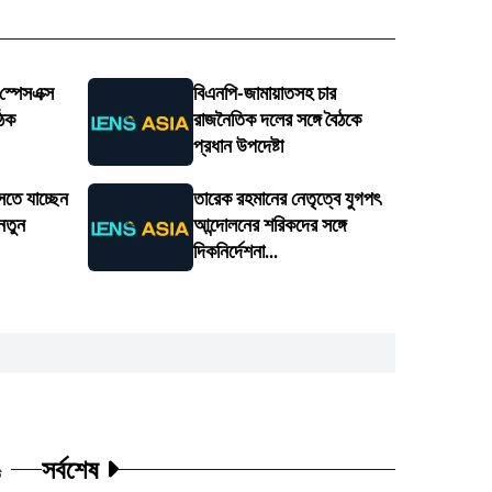
 স্পেসএক্স
বিএনপি-জামায়াতসহ চার
ৈঠক
রাজনৈতিক দলের সঙ্গে বৈঠকে
প্রধান উপদেষ্টা
সতে যাচ্ছেন
তারেক রহমানের নেতৃত্বে যুগপৎ
 নতুন
আন্দোলনের শরিকদের সঙ্গে
দিকনির্দেশনা...
সর্বশেষ
ট