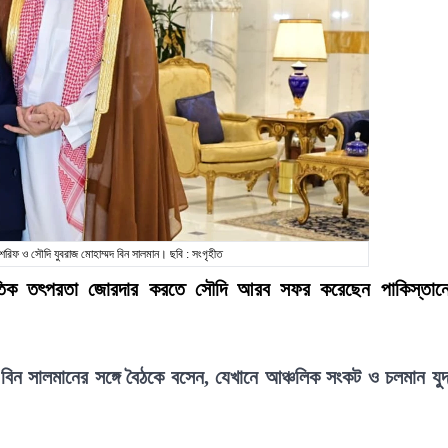
াজ শরিফ ও সৌদি যুবরাজ মোহাম্মদ বিন সালমান। ছবি : সংগৃহীত
কূটনৈতিক তৎপরতা জোরদার করতে সৌদি আরব সফর করেছেন পাকিস্তান
দ বিন সালমানের সঙ্গে বৈঠকে বসেন, যেখানে আঞ্চলিক সংকট ও চলমান যুদ