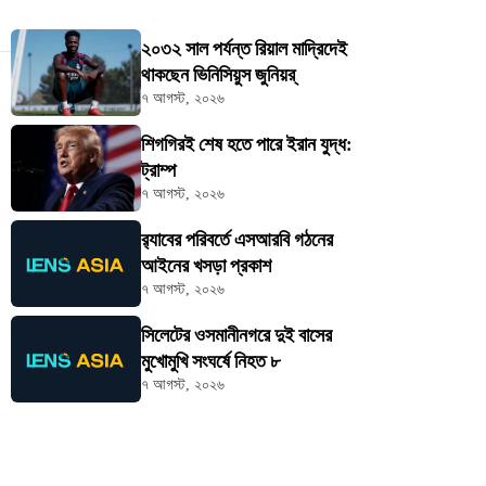
২০৩২ সাল পর্যন্ত রিয়াল মাদ্রিদেই
থাকছেন ভিনিসিয়ুস জুনিয়র্
৭ আগস্ট, ২০২৬
শিগগিরই শেষ হতে পারে ইরান যুদ্ধ:
ট্রাম্প
৭ আগস্ট, ২০২৬
র‍্যাবের পরিবর্তে এসআরবি গঠনের
আইনের খসড়া প্রকাশ
৭ আগস্ট, ২০২৬
সিলেটের ওসমানীনগরে দুই বাসের
মুখোমুখি সংঘর্ষে নিহত ৮
৭ আগস্ট, ২০২৬