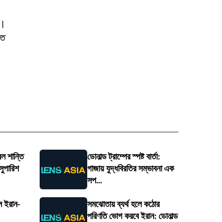
ে।
তে
েল শান্তি
ডোনাল্ড ট্রাম্পের স্পষ্ট বার্তা:
সুপারিশ
গাজায় যুদ্ধবিরতির সম্ভাবনা এক
সপ...
ে ইরান-
সমঝোতায় ব্যর্থ হলে কঠোর
পরিণতি ভোগ করবে ইরান: ডোনাল্ড