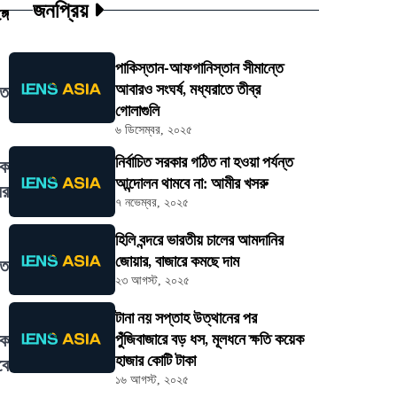
জনপ্রিয়
গে
পাকিস্তান-আফগানিস্তান সীমান্তে
আবারও সংঘর্ষ, মধ্যরাতে তীব্র
িত
গোলাগুলি
৬ ডিসেম্বর, ২০২৫
নির্বাচিত সরকার গঠিত না হওয়া পর্যন্ত
কে
আন্দোলন থামবে না: আমীর খসরু
ের
৭ নভেম্বর, ২০২৫
হিলি বন্দরে ভারতীয় চালের আমদানির
জোয়ার, বাজারে কমছে দাম
তে
২৩ আগস্ট, ২০২৫
টানা নয় সপ্তাহ উত্থানের পর
িক
পুঁজিবাজারে বড় ধস, মূলধনে ক্ষতি কয়েক
হাজার কোটি টাকা
বে
১৬ আগস্ট, ২০২৫