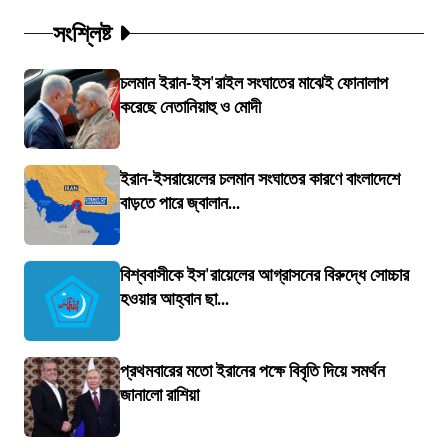
সংশ্লিষ্ট
চলমান ইরান-ইস'রাইল সংঘাতের মাঝেই ফোনালাপ
করেছে নেতানিয়াহু ও মোদী
ইরান-ইসরায়েলের চলমান সংঘাতের কারণে বাংলাদেশে
বাড়তে পারে জ্বালান...
বিশ্ববাসীকে ইস'রায়েলের আগ্রাসনের বিরুদ্ধে সোচ্চার
হওয়ার আহ্বান ছা...
প্রথমবারের মতো ইরানের পক্ষে বিবৃতি দিয়ে সমর্থন
জানালো রাশিয়া