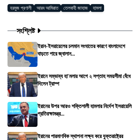
হরমুজ প্রণালী
আরব আমিরাত
তেলবাহী জাহাজ
হামলা
সংশ্লিষ্ট
ইরান-ইসরায়েলের চলমান সংঘাতের কারণে বাংলাদেশে
বাড়তে পারে জ্বালান...
ইরানে সম্ভাব্য হা'মলার আগে ২ সপ্তাহ সময়সীমা বেঁধে
দিলেন ট্রাম্প
ইরানের উপর আরও শক্তিশালী হামলার নির্দেশ ইসরায়েলি
প্রতিরক্ষামন্ত্র...
ইরানের পারমাণবিক স্থাপনা লক্ষ্য করে যুক্তরাষ্ট্রের