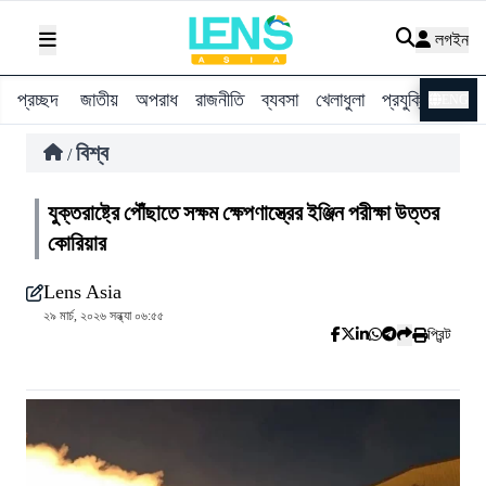
লগইন
প্রচ্ছদ
জাতীয়
অপরাধ
রাজনীতি
ব্যবসা
খেলাধুলা
প্রযুক্তি
বিশ্ব
ENG
বিশ্ব
/
যুক্তরাষ্ট্রে পৌঁছাতে সক্ষম ক্ষেপণাস্ত্রের ইঞ্জিন পরীক্ষা উত্তর
কোরিয়ার
Lens Asia
২৯ মার্চ, ২০২৬ সন্ধ্যা ০৬:৫৫
প্রিন্ট