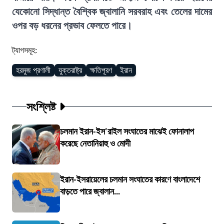
যেকোনো সিদ্ধান্ত বৈশ্বিক জ্বালানি সরবরাহ এবং তেলের দামের
ওপর বড় ধরনের প্রভাব ফেলতে পারে।
ট্যাগসমূহ:
হরমুজ প্রণালী
যুক্তরাষ্ট্র
ক্ষতিপূরণ
ইরান
সংশ্লিষ্ট
চলমান ইরান-ইস'রাইল সংঘাতের মাঝেই ফোনালাপ
করেছে নেতানিয়াহু ও মোদী
ইরান-ইসরায়েলের চলমান সংঘাতের কারণে বাংলাদেশে
বাড়তে পারে জ্বালান...