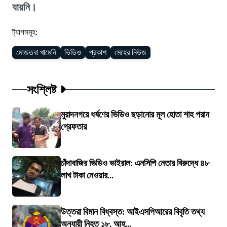
যায়নি।
ট্যাগসমূহ:
মোজতবা খামেনি
ভিডিও
প্রকাশ
মেহের নিউজ
সংশ্লিষ্ট
মুরাদনগরে ধর্ষণের ভিডিও ছড়ানোর মূল হোতা শাহ পরান
গ্রেফতার
চাঁদাবাজির ভিডিও ভাইরাল: এনসিপি নেতার বিরুদ্ধে ৪৮
লাখ টাকা নেওয়ার...
উত্তরা বিমান বিধ্বস্ত: আইএসপিআরের বিবৃতি তথ্য
অনুযায়ী নিহত ১৮, আহ...