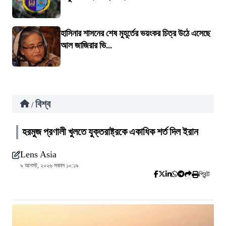
হাসিনার শাসনের শেষ মুহূর্তের ভয়ংকর চিত্র উঠে এসেছে
আল জাজিরার ভি...
বিশ্ব
/
হরমুজ প্রণালী খুলতে যুক্তরাষ্ট্রকে একাধিক শর্ত দিল ইরান
Lens Asia
৯ আগস্ট, ২০২৬ সকাল ১০:১৯
প্রিন্ট