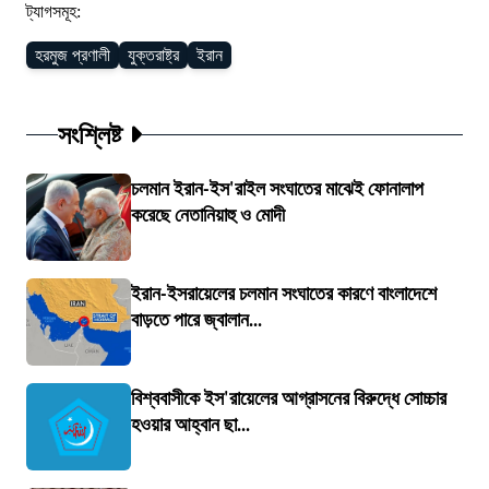
ট্যাগসমূহ:
হরমুজ প্রণালী
যুক্তরাষ্ট্র
ইরান
সংশ্লিষ্ট
চলমান ইরান-ইস'রাইল সংঘাতের মাঝেই ফোনালাপ
করেছে নেতানিয়াহু ও মোদী
ইরান-ইসরায়েলের চলমান সংঘাতের কারণে বাংলাদেশে
বাড়তে পারে জ্বালান...
বিশ্ববাসীকে ইস'রায়েলের আগ্রাসনের বিরুদ্ধে সোচ্চার
হওয়ার আহ্বান ছা...