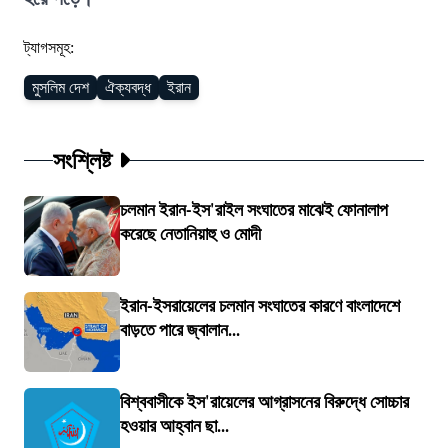
ট্যাগসমূহ:
মুসলিম দেশ
ঐক্যবদ্ধ
ইরান
সংশ্লিষ্ট
চলমান ইরান-ইস'রাইল সংঘাতের মাঝেই ফোনালাপ
করেছে নেতানিয়াহু ও মোদী
ইরান-ইসরায়েলের চলমান সংঘাতের কারণে বাংলাদেশে
বাড়তে পারে জ্বালান...
বিশ্ববাসীকে ইস'রায়েলের আগ্রাসনের বিরুদ্ধে সোচ্চার
হওয়ার আহ্বান ছা...