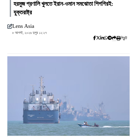
হরমুজ প্রণালি খুলতে ইরান-ওমান সমঝোতা শিগগিরই:
যুক্তরাষ্ট্র
Lens Asia
৮ আগস্ট, ২০২৬ দুপুর ১২:২৭
প্রিন্ট