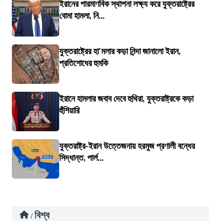
ইরানের পারমাণবিক স্থাপনা লক্ষ্য করে যুক্তরাষ্ট্রের
বোমা হামলা, নি...
যুক্তরাষ্ট্রের হা'মলার কড়া নিন্দা জানালো ইরান,
প্রতিশোধের হুমকি
ইরানে হামলার জবাব দেবে হুথিরা, যুক্তরাষ্ট্রকে কড়া
হুঁশিয়ারি
যুক্তরাষ্ট্র-ইরান উত্তেজনায় হরমুজ প্রণালী বন্ধের
সিদ্ধান্ত, পার্ল...
বিশ্ব
/