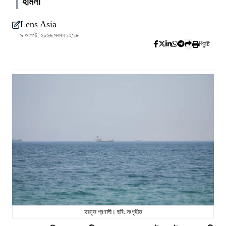
হামলা
Lens Asia
৯ আগস্ট, ২০২৬ সকাল ১২:১৮
প্রিন্ট
হরমুজ প্রণালী। ছবি: সংগৃহীত