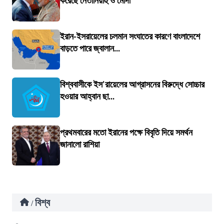
করেছে নেতানিয়াহু ও মোদী
ইরান-ইসরায়েলের চলমান সংঘাতের কারণে বাংলাদেশে
বাড়তে পারে জ্বালান...
বিশ্ববাসীকে ইস'রায়েলের আগ্রাসনের বিরুদ্ধে সোচ্চার
হওয়ার আহ্বান ছা...
প্রথমবারের মতো ইরানের পক্ষে বিবৃতি দিয়ে সমর্থন
জানালো রাশিয়া
বিশ্ব
/