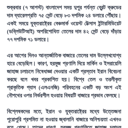
শুক্রবার (৭ আগস্ট) বাংলাদেশ সময় দুপুর পর্যন্ত ব্রেন্ট ক্রুডের
দাম ব্যারেলপ্রতি ৭৫ সেন্ট বেড়ে ৮৩ দশমিক ২৪ ডলারে পৌঁছায়।
একই সময়ে যুক্তরাষ্ট্রের বেঞ্চমার্ক ওয়েস্ট টেক্সাস ইন্টারমিডিয়েট
(ডব্লিউটিআই) অপরিশোধিত তেলের দাম ৪২ সেন্ট বেড়ে দাঁড়ায়
৭৭ দশমিক ৭১ ডলারে।
এর আগের দিনও আন্তর্জাতিক বাজারে তেলের দাম উল্লেখযোগ্য
হারে বেড়েছিল। কারণ, হরমুজ প্রণালি দিয়ে মার্কিন ও ইসরায়েলি
জাহাজ চলাচলে নিষেধাজ্ঞা দেওয়ার একটি প্রস্তাব ইরান বিবেচনা
করছে বলে খবর প্রকাশিত হয়। বিশ্বে তেল ও তরলীকৃত
প্রাকৃতিক গ্যাস (এলএনজি) পরিবহনের একটি বড় অংশ এই
নৌপথের ওপর নির্ভরশীল হওয়ায় বিষয়টি বাজারে প্রভাব ফেলছে।
বিশ্লেষকদের মতে, ইরান ও যুক্তরাষ্ট্রের মধ্যে উত্তেজনা
পুরোপুরি প্রশমিত না হওয়ায় জ্বালানি বাজারে অনিশ্চয়তা এখনও
রয়ে গেছে। তাদের ধারণা, হরমুজ প্রণালিতে জাহাজ চলাচল