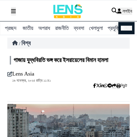
লগইন
প্রচ্ছদ
জাতীয়
অপরাধ
রাজনীতি
ব্যবসা
খেলাধুলা
প্রযুক্তি
বিশ্ব
ENG
বিশ্ব
/
গাজায় যুদ্ধবিরতি ভঙ্গ করে ইসরায়েলের বিমান হামলা
Lens Asia
১৯ নভেম্বর, ২০২৫ রাত্রি ১১:৪১
প্রিন্ট