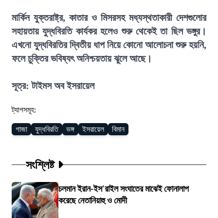
মার্কিন যুক্তরাষ্ট্র, কাতার ও মিসরসহ মধ্যস্থতাকারী দেশগুলোর
সহায়তায় যুদ্ধবিরতি কার্যকর হলেও শুরু থেকেই তা ছিল ভঙ্গুর।
এখনো যুদ্ধবিরতির দ্বিতীয় ধাপ নিয়ে কোনো আলোচনা শুরু হয়নি,
ফলে চুক্তির ভবিষ্যৎ অনিশ্চয়তায় ঝুলে আছে।
সূত্র: টাইমস অব ইসরায়েল
ট্যাগসমূহ:
গাজা
যুদ্ধবিরতি
ভঙ্গ
ইসরায়েল
বিমান
সংশ্লিষ্ট
চলমান ইরান-ইস'রাইল সংঘাতের মাঝেই ফোনালাপ
করেছে নেতানিয়াহু ও মোদী