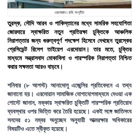
এরদোয়ান। ছবি: সংগৃহীত
তুরস্ক, সৌদি আরব ও পাকিস্তানের মধ্যে সামরিক সহযোগিতা
জোরদারে স্বাক্ষরিত নতুন প্রতিরক্ষা চুক্তিকে আঞ্চলিক
নিরাপত্তার জন্য গুরুত্বপূর্ণ পদক্ষেপ হিসেবে দেখছেন তুরস্কের
প্রেসিডেন্ট রিসেপ তাইয়েপ এরদোয়ান। তার মতে, চুক্তির
মাধ্যমে সন্ত্রাসবাদ মোকাবিলা ও পারস্পরিক নিরাপত্তা নিশ্চিত
করার সক্ষমতা আরও বাড়বে।
শনিবার (৮ আগস্ট) আনাদোলু এজেন্সির প্রতিবেদনে এ তথ্য
জানানো হয়। এরদোয়ান সামাজিক যোগাযোগমাধ্যমে দেওয়া এক
পোস্টে জানান, মক্কায় স্বাক্ষরিত চুক্তিটি পারস্পরিক প্রতিরোধ
ব্যবস্থার ওপর ভিত্তি করে তৈরি হয়েছে। একই সঙ্গে জাতিসংঘ
সনদের ৫১ নম্বর অনুচ্ছেদ অনুযায়ী আত্মরক্ষার অধিকারের
বিষয়টিও এতে স্বীকৃত হয়েছে।