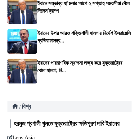
ইরানে সম্ভাব্য হা'মলার আগে ২ সপ্তাহ সময়সীমা বেঁধে
দিলেন ট্রাম্প
ইরানের উপর আরও শক্তিশালী হামলার নির্দেশ ইসরায়েলি
প্রতিরক্ষামন্ত্র...
ইরানের পারমাণবিক স্থাপনা লক্ষ্য করে যুক্তরাষ্ট্রের
বোমা হামলা, নি...
বিশ্ব
/
হরমুজ প্রণালী খুলতে যুক্তরাষ্ট্রের ক্ষতিপূরণ দাবি ইরানের
Lens Asia