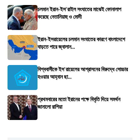
চলমান ইরান-ইস'রাইল সংঘাতের মাঝেই ফোনালাপ
করেছে নেতানিয়াহু ও মোদী
ইরান-ইসরায়েলের চলমান সংঘাতের কারণে বাংলাদেশে
বাড়তে পারে জ্বালান...
বিশ্ববাসীকে ইস'রায়েলের আগ্রাসনের বিরুদ্ধে সোচ্চার
হওয়ার আহ্বান ছা...
প্রথমবারের মতো ইরানের পক্ষে বিবৃতি দিয়ে সমর্থন
জানালো রাশিয়া