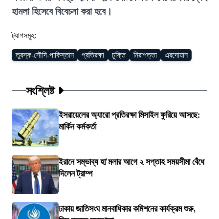
হামলা হিসেবে বিবেচনা করা হবে।
ট্যাগসমূহ:
তুরস্ক-সৌদি-পাকিস্তান
প্রতিরক্ষা
চুক্তি
নিরাপত্তা
এরদোয়ান
সংশ্লিষ্ট
ইসরায়েলের অ্যারো প্রতিরক্ষা মিসাইল ফুরিয়ে আসছে:
মার্কিন কর্মকর্তা
ইরানে সম্ভাব্য হা'মলার আগে ২ সপ্তাহ সময়সীমা বেঁধে
দিলেন ট্রাম্প
ঢাকায় জাতিসংঘ মানবাধিকার কমিশনের কার্যক্রম শুরু,