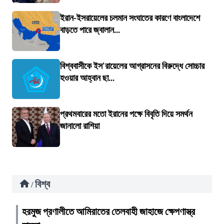
ইরান-ইসরায়েলের চলমান সংঘাতের কারণে বাংলাদেশে
বাড়তে পারে জ্বালান...
বিশ্ববাসীকে ইস'রায়েলের আগ্রাসনের বিরুদ্ধে সোচ্চার
হওয়ার আহ্বান ছা...
প্রথমবারের মতো ইরানের পক্ষে বিবৃতি দিয়ে সমর্থন
জানালো রাশিয়া
বিশ্ব
/
হরমুজ প্রণালীতে আমিরাতের তেলবাহী জাহাজে ক্ষেপণাস্ত্র