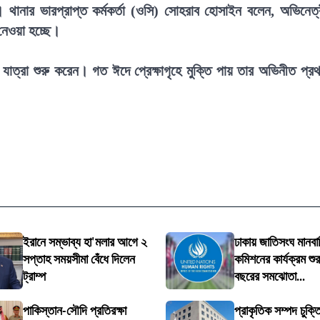
। থানার ভারপ্রাপ্ত কর্মকর্তা (ওসি) সোহরাব হোসাইন বলেন, অভিনেত্
েওয়া হচ্ছে।
যাত্রা শুরু করেন। গত ঈদে প্রেক্ষাগৃহে মুক্তি পায় তার অভিনীত প্র
ইরানে সম্ভাব্য হা'মলার আগে ২
ঢাকায় জাতিসংঘ মানবা
সপ্তাহ সময়সীমা বেঁধে দিলেন
কমিশনের কার্যক্রম শুর
ট্রাম্প
বছরের সমঝোতা...
পাকিস্তান-সৌদি প্রতিরক্ষা
প্রাকৃতিক সম্পদ চুক্তি