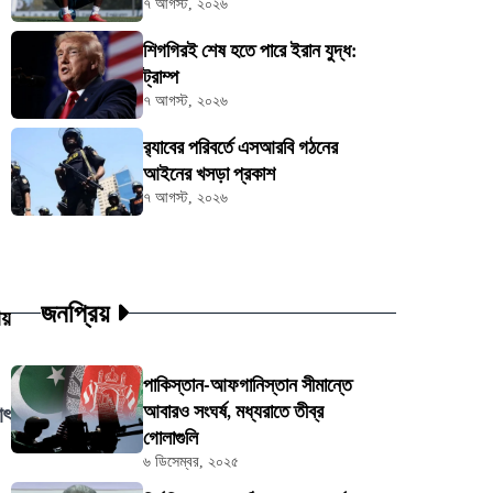
৭ আগস্ট, ২০২৬
শিগগিরই শেষ হতে পারে ইরান যুদ্ধ:
ট্রাম্প
৭ আগস্ট, ২০২৬
র‍্যাবের পরিবর্তে এসআরবি গঠনের
আইনের খসড়া প্রকাশ
৭ আগস্ট, ২০২৬
জনপ্রিয়
ায়
পাকিস্তান-আফগানিস্তান সীমান্তে
আবারও সংঘর্ষ, মধ্যরাতে তীব্র
াৎ
গোলাগুলি
৬ ডিসেম্বর, ২০২৫