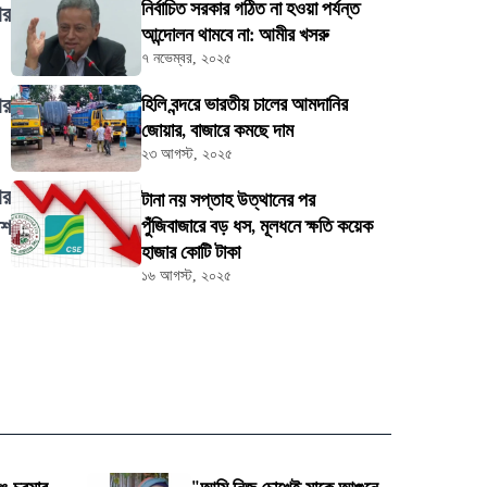
নির্বাচিত সরকার গঠিত না হওয়া পর্যন্ত
ার
আন্দোলন থামবে না: আমীর খসরু
৭ নভেম্বর, ২০২৫
ার
হিলি বন্দরে ভারতীয় চালের আমদানির
জোয়ার, বাজারে কমছে দাম
২৩ আগস্ট, ২০২৫
ার
টানা নয় সপ্তাহ উত্থানের পর
াশ
পুঁজিবাজারে বড় ধস, মূলধনে ক্ষতি কয়েক
হাজার কোটি টাকা
১৬ আগস্ট, ২০২৫