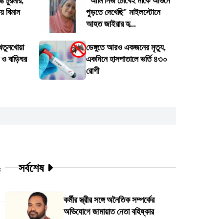
ে চুরমার,
"আমি নিজ চোখেই মাকে আগুনে
য় বিমান
পুড়তে দেখেছি" মাইলস্টোনে
আহত জাইরার হৃ...
াখতুনখোয়া
ডেঙ্গুতে আরও একজনের মৃত্যু,
া ও বাড়িঘর
একদিনে হাসপাতালে ভর্তি ৪৩০
রোগী
সর্বশেষ
ট
কর্মীর স্ত্রীর সঙ্গে অনৈতিক সম্পর্কের
অভিযোগে জামায়াত নেতা বহিষ্কার