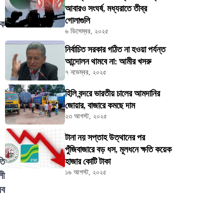
আবারও সংঘর্ষ, মধ্যরাতে তীব্র
গোলাগুলি
কে
৬ ডিসেম্বর, ২০২৫
নির্বাচিত সরকার গঠিত না হওয়া পর্যন্ত
আন্দোলন থামবে না: আমীর খসরু
৭ নভেম্বর, ২০২৫
হিলি বন্দরে ভারতীয় চালের আমদানির
জোয়ার, বাজারে কমছে দাম
২৩ আগস্ট, ২০২৫
টানা নয় সপ্তাহ উত্থানের পর
পুঁজিবাজারে বড় ধস, মূলধনে ক্ষতি কয়েক
তি
হাজার কোটি টাকা
১৬ আগস্ট, ২০২৫
লী
রব