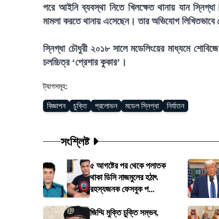
পরে আইনি ব্যবস্থা নিতে খিলক্ষেত থানায় যান স্নিগ্ধা
মামলা করতে থানায় এসেছেন। তার অভিযোগ লিখিতভাবে ন
স্নিগ্ধা চৌধুরী ২০১৮ সালে মডেলিংয়ের মাধ্যমে শোবিজে 
চলচ্চিত্র ‘প্রেশার কুকার’।
ট্যাগসমূহ:
বিজ্ঞাপন
চুক্তি
প্রলোভন
মডেল স্নিগ্ধা
নির্যাতন
সংশ্লিষ্ট
৫ আগষ্টের পর থেকে পলাতক
থাকা ডিসি নাজমুলের হঠাৎ
রহস্যজনক ফেসবুক প...
জিম্মি মুক্তি চুক্তি সম্ভব,