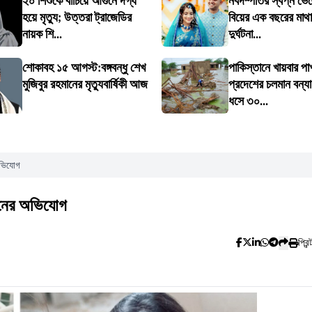
২০ শিশুকে বাঁচিয়ে আগুনে দগ্ধ
নবদম্পতির স্বপ্ন ভেঙ
হয়ে মৃত্যু; উত্তরা ট্রাজেডির
বিয়ের এক বছরের মাথা
নায়ক শি...
দুর্ঘটনা...
শোকাবহ ১৫ আগস্ট:বঙ্গবন্ধু শেখ
পাকিস্তানে খায়বার প
মুজিবুর রহমানের মৃত্যুবার্ষিকী আজ
প্রদেশের চলমান বন্য
ধসে ৩০...
অভিযোগ
াতনের অভিযোগ
প্রিন্