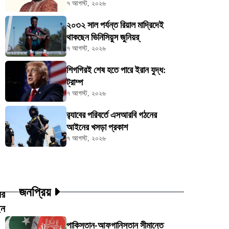
৭ আগস্ট, ২০২৬
২০৩২ সাল পর্যন্ত রিয়াল মাদ্রিদেই
থাকছেন ভিনিসিয়ুস জুনিয়র্
৭ আগস্ট, ২০২৬
শিগগিরই শেষ হতে পারে ইরান যুদ্ধ:
ট্রাম্প
৭ আগস্ট, ২০২৬
র‍্যাবের পরিবর্তে এসআরবি গঠনের
আইনের খসড়া প্রকাশ
৭ আগস্ট, ২০২৬
জনপ্রিয়
ের
েন
পাকিস্তান-আফগানিস্তান সীমান্তে