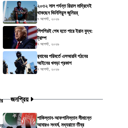
২০৩২ সাল পর্যন্ত রিয়াল মাদ্রিদেই
থাকছেন ভিনিসিয়ুস জুনিয়র্
৭ আগস্ট, ২০২৬
শিগগিরই শেষ হতে পারে ইরান যুদ্ধ:
ট্রাম্প
৭ আগস্ট, ২০২৬
র‍্যাবের পরিবর্তে এসআরবি গঠনের
আইনের খসড়া প্রকাশ
৭ আগস্ট, ২০২৬
জনপ্রিয়
ার
পাকিস্তান-আফগানিস্তান সীমান্তে
আবারও সংঘর্ষ, মধ্যরাতে তীব্র
কর