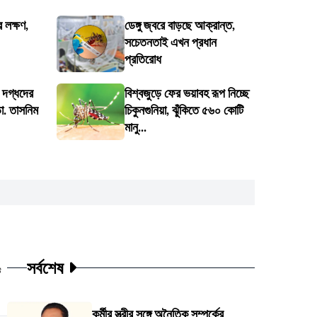
 লক্ষণ,
ডেঙ্গু জ্বরে বাড়ছে আক্রান্ত,
সচেতনতাই এখন প্রধান
প্রতিরোধ
য় দগ্ধদের
বিশ্বজুড়ে ফের ভয়াবহ রূপ নিচ্ছে
া. তাসনিম
চিকুনগুনিয়া, ঝুঁকিতে ৫৬০ কোটি
মানু...
সর্বশেষ
ট
কর্মীর স্ত্রীর সঙ্গে অনৈতিক সম্পর্কের