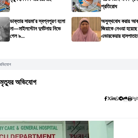
প্রতিরোধ
ডাক্তার সায়মা’র স্বপ্নপূরণ হলো
অসুস্থবোধ করায় আব
না—মাইলস্টোন দুর্ঘটনায় নিভে
জিয়াকে নেওয়া হয়েছে
গেল ৯...
এভারকেয়ার হাসপাতাল
র অভিযোগ
ুমৃত্যুর অভিযোগ
প্রিন্