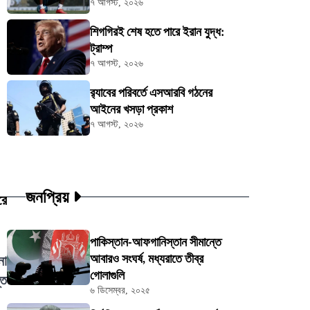
৭ আগস্ট, ২০২৬
শিগগিরই শেষ হতে পারে ইরান যুদ্ধ:
ট্রাম্প
৭ আগস্ট, ২০২৬
র‍্যাবের পরিবর্তে এসআরবি গঠনের
আইনের খসড়া প্রকাশ
৭ আগস্ট, ২০২৬
জনপ্রিয়
রে
পাকিস্তান-আফগানিস্তান সীমান্তে
আবারও সংঘর্ষ, মধ্যরাতে তীব্র
নো
গোলাগুলি
্ত
৬ ডিসেম্বর, ২০২৫