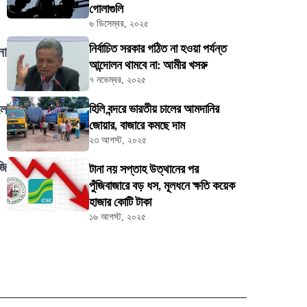
গোলাগুলি
৬ ডিসেম্বর, ২০২৫
নির্বাচিত সরকার গঠিত না হওয়া পর্যন্ত
নো
আন্দোলন থামবে না: আমীর খসরু
৭ নভেম্বর, ২০২৫
লে
হিলি বন্দরে ভারতীয় চালের আমদানির
জোয়ার, বাজারে কমছে দাম
২৩ আগস্ট, ২০২৫
জি
টানা নয় সপ্তাহ উত্থানের পর
পুঁজিবাজারে বড় ধস, মূলধনে ক্ষতি কয়েক
হাজার কোটি টাকা
১৬ আগস্ট, ২০২৫