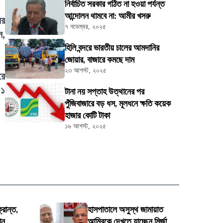
নির্বাচিত সরকার গঠিত না হওয়া পর্যন্ত
আন্দোলন থামবে না: আমীর খসরু
ের
৭ নভেম্বর, ২০২৫
ন,
হিলি বন্দরে ভারতীয় চালের আমদানির
জোয়ার, বাজারে কমছে দাম
২৩ আগস্ট, ২০২৫
রে
 ১
টানা নয় সপ্তাহ উত্থানের পর
পুঁজিবাজারে বড় ধস, মূলধনে ক্ষতি কয়েক
হাজার কোটি টাকা
১৬ আগস্ট, ২০২৫
্রান্ত,
হাসপাতালে অসুস্থ জামায়াত
ান
আমিরকে দেখতে যাচ্ছেন মির্জা