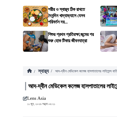
শরীর ও স্বাস্থ্য ঠিক রাখতে
দৈনন্দিন খাদ্যাভ্যাসে যেসব
পরিবর্তন দর...
শিশুর প্রথম প্রতিরক্ষা,জন্মের পর
শুরু হোক টিকায় জীবনযাত্রা
স্বাস্থ্য
/
/
আদ-দ্বীন মেডিকেল কলেজ হাসপাতালের লাইসেন্স বাত
আদ-দ্বীন মেডিকেল কলেজ হাসপাতালের লাইসে
Lens Asia
১১ জুন, ২০২৬ সন্ধ্যা ০৬:২১