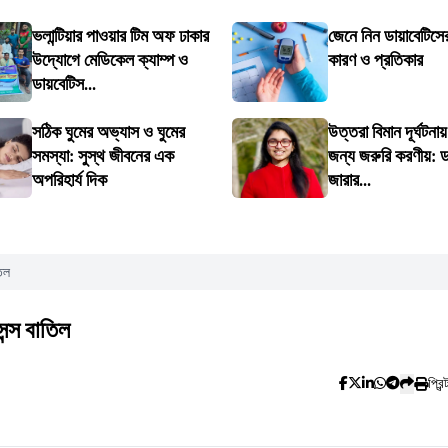
ভলান্টিয়ার পাওয়ার টিম অফ ঢাকার
জেনে নিন ডায়াবেটিসের
উদ্যোগে মেডিকেল ক্যাম্প ও
কারণ ও প্রতিকার
ডায়বেটিস...
সঠিক ঘুমের অভ্যাস ও ঘুমের
উত্তরা বিমান দূর্ঘটনা
সমস্যা: সুস্থ জীবনের এক
জন্য জরুরি করণীয়: ড
অপরিহার্য দিক
জারার...
িল
ন্স বাতিল
প্রিন্