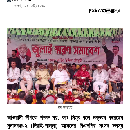
৬ আগস্ট, ২০২৬ রাত্রি ১১:৩৯
প্রিন্ট
ছবি: সংগৃহীত
আওয়ামী লীগকে শত্রু নয়, বরং মিত্র বলে মন্তব্য করেছেন
সুনামগঞ্জ-২ (দিরাই-শাল্লা) আসনের বিএনপির সংসদ সদস্য