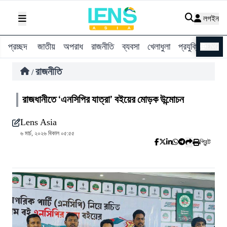
লগইন
প্রচ্ছদ
জাতীয়
অপরাধ
রাজনীতি
ব্যবসা
খেলাধুলা
প্রযুক্তি
বিশ্ব
ENG
রাজনীতি
/
রাজধানীতে ‘এনসিপির যাত্রা’ বইয়ের মোড়ক উন্মোচন
Lens Asia
৬ মার্চ, ২০২৬ বিকাল ০৫:৫৫
প্রিন্ট