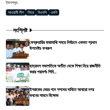
ট্যাগসমূহ:
আওয়ামী লীগ
মিত্র
বিএনপি
এমপি
সংশ্লিষ্ট
ফেব্রুয়ারির মাঝামাঝি সময়ে নির্বাচনে একমত প্রধান
উপদেষ্টাঃ ফখরুল
ছাত্রদল সভাপতিকে অতীত থেকে শিক্ষা নিয়ে রাজনীতি
করার পরামর্শঃ শিবি...
ইশরাকের মেয়র পদে শপথের দাবিতে আবারো নগর
ভবনের সামনে বিক্ষোভ