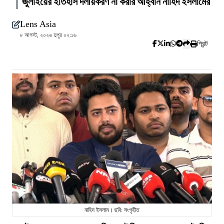
জুলাইয়ের ইতিহাস দলীয়করণ না করার আহ্বান নাহিদ ইসলামের
Lens Asia
৮ আগস্ট, ২০২৬ দুপুর ০২:১৬
প্রিন্ট
নাহিদ ইসলাম। ছবি: সংগৃহীত