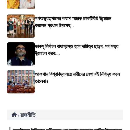
গণঅভ্যুত্থানের স্মরণে স্মারক ডাকটিকিট উন্মোচন
করলেন প্রধান উপদেষ্...
ডাকসু নির্বাচন বাধাগ্রস্ত হলে দায়িত্ব ছাড়ব, সব সত্য
উন্মোচন করব:...
আফগান বিশ্ববিদ্যালয়ে নারীদের লেখা বই নিষিদ্ধ করল
তালেবান
রাজনীতি
/