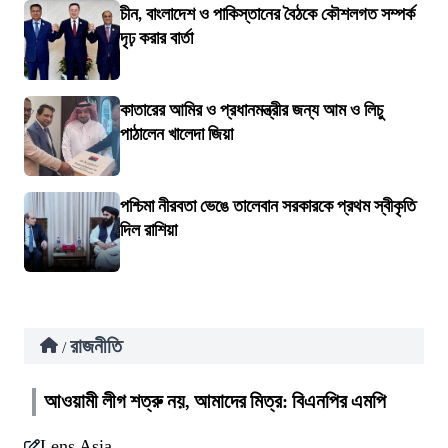
চীন, বাংলাদেশ ও পাকিস্তানের বৈঠকে কৌশলগত সম্পর্ক
দৃঢ় করার বার্তা
কাতারের আমির ও প্রধানমন্ত্রীর জন্য আম ও লিচু
পাঠালেন খালেদা জিয়া
পশ্চিমা নীরবতা ভেঙে তালেবান সরকারকে প্রথম স্বীকৃতি
দিল রাশিয়া
রাজনীতি
/
আওয়ামী লীগ শত্রু নয়, আমাদের মিত্র: বিএনপির এমপি
Lens Asia