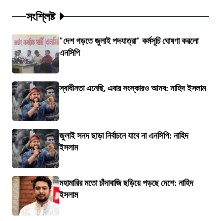
সংশ্লিষ্ট
"দেশ গড়তে জুলাই পদযাত্রা" কর্মসূচি ঘোষণা করলো
এনসিপি
স্বাধীনতা এনেছি, এবার সংস্কারও আনব: নাহিদ ইসলাম
জুলাই সনদ ছাড়া নির্বাচনে যাবে না এনসিপি: নাহিদ
ইসলাম
মহামারির মতো চাঁদাবাজি ছড়িয়ে পড়ছে দেশে: নাহিদ
ইসলাম