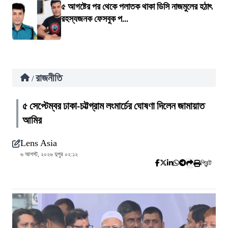
৫ আগষ্টের পর থেকে পলাতক থাকা ডিসি নাজমুলের হঠাৎ
রহস্যজনক ফেসবুক প...
রাজনীতি
/
৫ সেপ্টেম্বর ঢাকা-চট্টগ্রাম লংমার্চের ঘোষণা দিলেন জামায়াত
আমির
Lens Asia
৬ আগস্ট, ২০২৬ দুপুর ০২:১২
প্রিন্ট