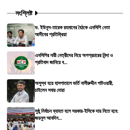
সংশ্লিষ্ট
ড. ইউনূস-তারেক রহমানের বৈঠকে এনসিপি নেতা
আদীবের প্রতিক্রিয়া
এনসিপির নারী নেত্রীদের নিয়ে অপপ্রচারের নিন্দা ও
প্রতিবাদ জানিয়ে ব...
অসুস্থ হয়ে হাসপাতালে ভর্তি নাসীরুদ্দীন পাটওয়ারী,
চাইলেন সবার দোয়া
সুষ্ঠু নির্বাচন ব্যাহত হলে সরকার-ইসিকে দায় নিতে হবে:
জয়নুল আবদিন...