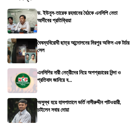
ড. ইউনূস-তারেক রহমানের বৈঠকে এনসিপি নেতা
আদীবের প্রতিক্রিয়া
বৈষম্যবিরোধী ছাত্র আন্দোলনের মিরপুর অফিস এক টর্চার
সেল
এনসিপির নারী নেত্রীদের নিয়ে অপপ্রচারের নিন্দা ও
প্রতিবাদ জানিয়ে ব...
অসুস্থ হয়ে হাসপাতালে ভর্তি নাসীরুদ্দীন পাটওয়ারী,
চাইলেন সবার দোয়া