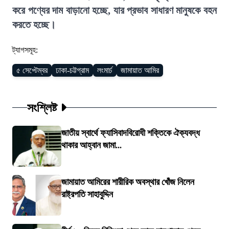
করে পণ্যের দাম বাড়ানো হচ্ছে, যার প্রভাব সাধারণ মানুষকে বহন
করতে হচ্ছে।
ট্যাগসমূহ:
৫ সেপ্টেম্বর
ঢাকা-চট্টগ্রাম
লংমার্চ
জামায়াত আমির
সংশ্লিষ্ট
জাতীয় স্বার্থে ফ্যাসিবাদবিরোধী শক্তিকে ঐক্যবদ্ধ
থাকার আহ্বান জামা...
জামায়াত আমিরের শারীরিক অবস্থার খোঁজ নিলেন
রাষ্ট্রপতি সাহাবুদ্দিন