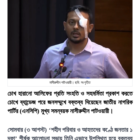
নাসীরুদ্দীন পাটওয়ারী। ছবি: সংগৃহীত
চোখ হারানো আলিফের প্রতি সংহতি ও সহমর্মিতা প্রকাশ করতে
চোখে ব্যান্ডেজ পরে জনসম্মুখে বক্তব্য দিয়েছেন জাতীয় নাগরিক
পার্টির (এনসিপি) মুখ্য সমন্বয়ক নাসীরুদ্দীন পাটওয়ারী।
সোমবার (৩ আগস্ট) ‘শহীদ পরিবার ও আহতদের কণ্ঠে জনতার ১
দফা’ শীর্ষক আলোচনা সভায় তিনি এভাবে উপস্থিত হয়ে বক্তব্য