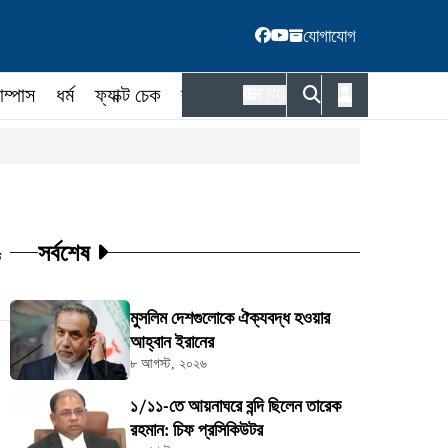
যোগাযোগ
াম্পাস
ধর্ম
ফ্যাক্ট চেক
কর্মকর্তা
ENG
সর্বশেষ
ট
মুসলিম দেশগুলোকে ঐক্যবদ্ধ হওয়ার
আহ্বান ইরানের
৮ আগস্ট, ২০২৬
১/১১-তে আয়নাঘরে বন্দি ছিলেন তারেক
রহমান: চিফ প্রসিকিউটর