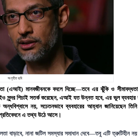
সংগৃহীত ছবি
ধিমত্তা (এআই) মানবজীবনকে বদলে দিচ্ছে—তবে এর ঝুঁকি ও সীমাবদ্ধত
ও সুন্দর পিচাই সতর্ক করেছেন, এআই যত উন্নত হবে, এর ভুল ব্যবহার 
কে অন্ধবিশ্বাসে নয়, সচেতনভাবে ব্যবহারের আহ্বান জানিয়েছেন তিন
ের প্রতিবেদনে এ তথ্য উঠে আসে।
তা বাড়াবে, নানা জটিল সমস্যার সমাধান দেবে—তবু এটি ত্রুটিহীন ন