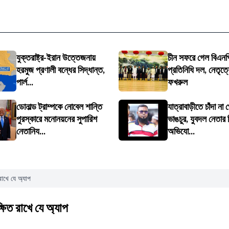
যুক্তরাষ্ট্র-ইরান উত্তেজনায়
চীন সফরে গেল বিএনপ
হরমুজ প্রণালী বন্ধের সিদ্ধান্ত,
প্রতিনিধি দল, নেতৃত্বে
পার্ল...
ফখরুল
ডোনাল্ড ট্রাম্পকে নোবেল শান্তি
যাত্রাবাড়ীতে চাঁদা না 
পুরস্কারে মনোনয়নের সুপারিশ
ভাঙচুর, যুবদল নেতার ব
নেতানিয...
অভিযো...
রাখে যে অ্যাপ
ষিত রাখে যে অ্যাপ