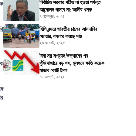
নির্বাচিত সরকার গঠিত না হওয়া পর্যন্ত
লক
আন্দোলন থামবে না: আমীর খসরু
৭ নভেম্বর, ২০২৫
রি
হিলি বন্দরে ভারতীয় চালের আমদানির
জোয়ার, বাজারে কমছে দাম
২৩ আগস্ট, ২০২৫
টানা নয় সপ্তাহ উত্থানের পর
নক
পুঁজিবাজারে বড় ধস, মূলধনে ক্ষতি কয়েক
হাজার কোটি টাকা
১৬ আগস্ট, ২০২৫
গে
ার