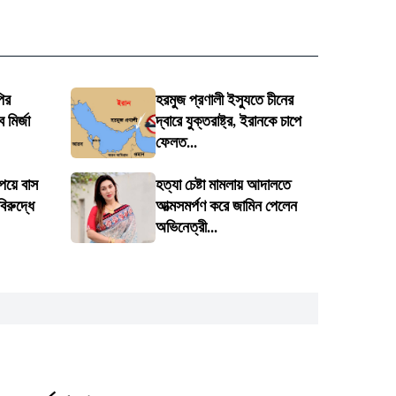
ির
হরমুজ প্রণালী ইস্যুতে চীনের
 মির্জা
দ্বারে যুক্তরাষ্ট্র, ইরানকে চাপে
ফেলত...
পেয়ে বাস
হত্যা চেষ্টা মামলায় আদালতে
িরুদ্ধে
আত্মসমর্পণ করে জামিন পেলেন
অভিনেত্রী...