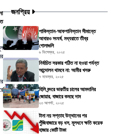
জনপ্রিয়
নো
তে
পাকিস্তান-আফগানিস্তান সীমান্তে
আবারও সংঘর্ষ, মধ্যরাতে তীব্র
গোলাগুলি
ূল
৬ ডিসেম্বর, ২০২৫
ের
নির্বাচিত সরকার গঠিত না হওয়া পর্যন্ত
আন্দোলন থামবে না: আমীর খসরু
৭ নভেম্বর, ২০২৫
ীর
রে
হিলি বন্দরে ভারতীয় চালের আমদানির
জোয়ার, বাজারে কমছে দাম
২৩ আগস্ট, ২০২৫
টানা নয় সপ্তাহ উত্থানের পর
পুঁজিবাজারে বড় ধস, মূলধনে ক্ষতি কয়েক
হাজার কোটি টাকা