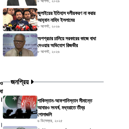
৮ আগস্ট, ২০২৬
জুলাইয়ের ইতিহাস দলীয়করণ না করার
আহ্বান নাহিদ ইসলামের
৮ আগস্ট, ২০২৬
অপপ্রচার চালিয়ে সরকারের কাজে বাধা
দেওয়ার অভিযোগ রিজভীর
৮ আগস্ট, ২০২৬
জনপ্রিয়
াও
বা
ি।
পাকিস্তান-আফগানিস্তান সীমান্তে
আবারও সংঘর্ষ, মধ্যরাতে তীব্র
গোলাগুলি
৬ ডিসেম্বর, ২০২৫
য়।