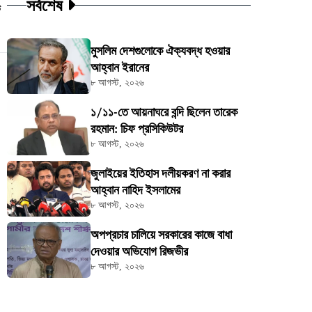
সর্বশেষ
ট
মুসলিম দেশগুলোকে ঐক্যবদ্ধ হওয়ার
আহ্বান ইরানের
৮ আগস্ট, ২০২৬
১/১১-তে আয়নাঘরে বন্দি ছিলেন তারেক
রহমান: চিফ প্রসিকিউটর
৮ আগস্ট, ২০২৬
জুলাইয়ের ইতিহাস দলীয়করণ না করার
আহ্বান নাহিদ ইসলামের
৮ আগস্ট, ২০২৬
অপপ্রচার চালিয়ে সরকারের কাজে বাধা
দেওয়ার অভিযোগ রিজভীর
৮ আগস্ট, ২০২৬