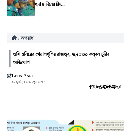
হুদা ৪ দিনের রিম...
অপরাধ
/
ওসি মনিরের খেয়ালখুশির রাজত্ব, জব্দ ১৩০ কম্বল চুরির
অভিযোগ
Lens Asia
৩১ জুলাই, ২০২৬ দুপুর ০২:২৭
প্রিন্ট