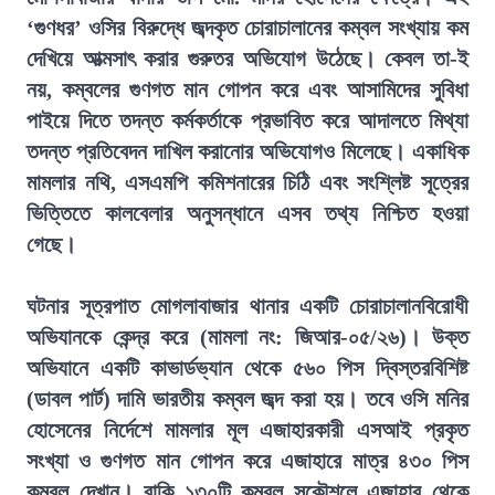
‘গুণধর’ ওসির বিরুদ্ধে জব্দকৃত চোরাচালানের কম্বল সংখ্যায় কম
দেখিয়ে আত্মসাৎ করার গুরুতর অভিযোগ উঠেছে। কেবল তা-ই
নয়, কম্বলের গুণগত মান গোপন করে এবং আসামিদের সুবিধা
পাইয়ে দিতে তদন্ত কর্মকর্তাকে প্রভাবিত করে আদালতে মিথ্যা
তদন্ত প্রতিবেদন দাখিল করানোর অভিযোগও মিলেছে। একাধিক
মামলার নথি, এসএমপি কমিশনারের চিঠি এবং সংশ্লিষ্ট সূত্রের
ভিত্তিতে কালবেলার অনুসন্ধানে এসব তথ্য নিশ্চিত হওয়া
গেছে।
ঘটনার সূত্রপাত মোগলাবাজার থানার একটি চোরাচালানবিরোধী
অভিযানকে কেন্দ্র করে (মামলা নং: জিআর-০৫/২৬)। উক্ত
অভিযানে একটি কাভার্ডভ্যান থেকে ৫৬০ পিস দ্বিস্তরবিশিষ্ট
(ডাবল পার্ট) দামি ভারতীয় কম্বল জব্দ করা হয়। তবে ওসি মনির
হোসেনের নির্দেশে মামলার মূল এজাহারকারী এসআই প্রকৃত
সংখ্যা ও গুণগত মান গোপন করে এজাহারে মাত্র ৪৩০ পিস
কম্বল দেখান। বাকি ১৩০টি কম্বল সুকৌশলে এজাহার থেকে