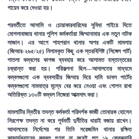
গায়েব করে দেওয়া হয়।
পরবর্তীতে আসামি ও চোরাকারবারিদের সুবিধা পাইয়ে দিতে
মোগলাবাজার থানার পুলিশ কর্মকর্তারা জিম্মানামার এক নতুন নাটক
সাজান। এর আগে শাহপরান থানার অপর একটি মামলায়
(জিআর-২৬৫/২৫) নিলামকৃত কিছু এক স্তরবিশিষ্ট (সিঙ্গেল পার্ট)
পাতলা কম্বলের কাগজ ব্যবহার করে আলামত হস্তান্তরের
চক্রান্ত করা হয়। পরিকল্পনা ছিল—আদালতের মাধ্যমে
কম্বলগুলো এক ব্যবসায়ীর জিম্মায় দিয়ে দামি ডাবল পার্টের
কম্বলগুলো নামমাত্র মূল্যে বের করে নেওয়া এবং গোপন রাখা
অতিরিক্ত ১৩০টি কম্বল নিজেরা আত্মসাৎ করা।
মামলাটির দ্বিতীয় তদন্ত কর্মকর্তা পরিদর্শক কাজী তোবারক হোসেন
নিরপেক্ষ তদন্ত না করে পূর্ববর্তী দুর্নীতির ধারাই বজায় রাখেন।
আদালতের নির্দেশের পর তিনি সরেজমিন থানায় রক্ষিত
কাভার্ডভ্যানের কম্বল গণনা না করেই গত ১৯ ফেব্রুয়ারি