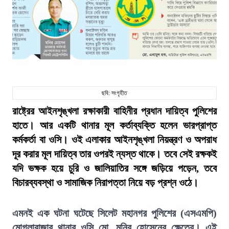
ছবি: সংগৃহীত
রাষ্ট্রের আইনশৃঙ্খলা রক্ষাকারী বাহিনীর প্রধান দায়িত্ব পুলিশের
হাতে। আর একটি থানার মূল কর্তাব্যক্তি হলেন ভারপ্রাপ্ত
কর্মকর্তা বা ওসি। ওই এলাকার আইনশৃঙ্খলা নিয়ন্ত্রণ ও অপরাধ
দূর করার মূল দায়িত্ব তার ওপরই ন্যস্ত থাকে। তবে সেই রক্ষকই
যদি ভক্ষক হয়ে চুরি ও জালিয়াতির সঙ্গে জড়িয়ে পড়েন, তবে
বিচারব্যবস্থা ও সামাজিক নিরাপত্তা নিয়ে বড় প্রশ্ন ওঠে।
এমনই এক ঘটনা ঘটেছে সিলেট মহানগর পুলিশের (এসএমপি)
মোগলাবাজার থানার ওসি মো. মনির হোসেনের ক্ষেত্রে। এই