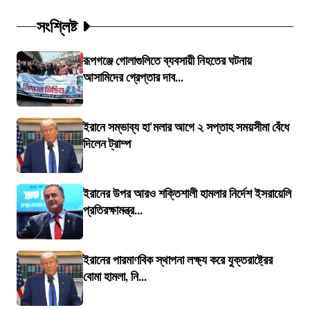
সংশ্লিষ্ট
রূপগঞ্জে গোলাগুলিতে ব্যবসায়ী নিহতের ঘটনায়
আসামিদের গ্রেপ্তার দাব...
ইরানে সম্ভাব্য হা'মলার আগে ২ সপ্তাহ সময়সীমা বেঁধে
দিলেন ট্রাম্প
ইরানের উপর আরও শক্তিশালী হামলার নির্দেশ ইসরায়েলি
প্রতিরক্ষামন্ত্র...
ইরানের পারমাণবিক স্থাপনা লক্ষ্য করে যুক্তরাষ্ট্রের
বোমা হামলা, নি...