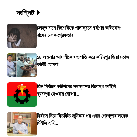
সংশ্লিষ্ট
চলন্ত বাসে কিশোরীকে পালাক্রমে ধর্ষণের অভিযোগ;
বাসের চালক গ্রেফতার
১৮ মামলার আসামীকে সভাপতি করে ফরিদপুর জিয়া মঞ্চের
কমিটি ঘোষণা
তিন নির্বাচন কমিশনের সদস্যদের বিরুদ্ধে আইনি
ব্যবস্থা নেওয়ার ঘোষণা...
নির্বাচন নিয়ে বিতর্কিত ভূমিকার পর এবার গ্রেপ্তার সাবেক
সিইসি হাবি...