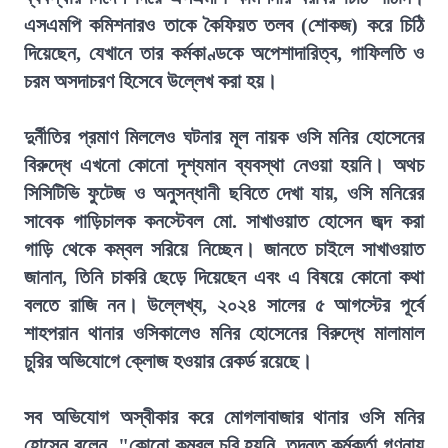
এসএমপি কমিশনারও তাকে কৈফিয়ত তলব (শোকজ) করে চিঠি
দিয়েছেন, যেখানে তার কর্মকাণ্ডকে অপেশাদারিত্ব, গাফিলতি ও
চরম অসদাচরণ হিসেবে উল্লেখ করা হয়।
দুর্নীতির প্রমাণ মিললেও ঘটনার মূল নায়ক ওসি মনির হোসেনের
বিরুদ্ধে এখনো কোনো দৃশ্যমান ব্যবস্থা নেওয়া হয়নি। অথচ
সিসিটিভি ফুটেজ ও অনুসন্ধানী ছবিতে দেখা যায়, ওসি মনিরের
সাবেক গাড়িচালক কনস্টেবল মো. সাখাওয়াত হোসেন জব্দ করা
গাড়ি থেকে কম্বল সরিয়ে নিচ্ছেন। জানতে চাইলে সাখাওয়াত
জানান, তিনি চাকরি ছেড়ে দিয়েছেন এবং এ বিষয়ে কোনো কথা
বলতে রাজি নন। উল্লেখ্য, ২০২৪ সালের ৫ আগস্টের পূর্বে
শাহপরান থানার ওসিকালেও মনির হোসেনের বিরুদ্ধে মালামাল
চুরির অভিযোগে ক্লোজ হওয়ার রেকর্ড রয়েছে।
সব অভিযোগ অস্বীকার করে মোগলাবাজার থানার ওসি মনির
হোসেন বলেন, "কোনো কম্বল চুরি হয়নি, তদন্ত কর্মকর্তা গণনায়