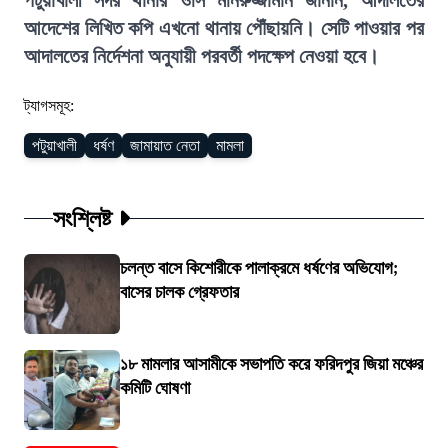
পটুয়াখালী সদর থানার ওসি মনিরুজ্জামান জানান, আদালতের
আদেশের লিখিত কপি এখনো থানায় পৌঁছায়নি। সেটি পাওয়ার পর
আদালতের নির্দেশনা অনুযায়ী পরবর্তী পদক্ষেপ নেওয়া হবে।
ট্যাগসমূহ:
পটুয়াখালী
ধর্ষণ
জামায়াত নেতা
মামলা
সংশ্লিষ্ট
চলন্ত বাসে কিশোরীকে পালাক্রমে ধর্ষণের অভিযোগ;
বাসের চালক গ্রেফতার
১৮ মামলার আসামীকে সভাপতি করে ফরিদপুর জিয়া মঞ্চের
কমিটি ঘোষণা