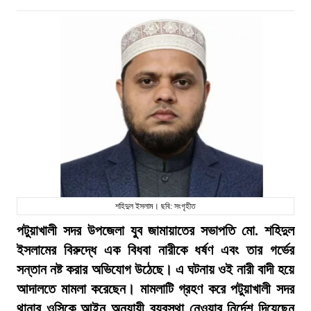
শহিদুল ইসলাম। ছবি: সংগৃহীত
পটুয়াখালী সদর উপজেলা যুব জামায়াতের সভাপতি মো. শহিদুল
ইসলামের বিরুদ্ধে এক বিধবা নারীকে ধর্ষণ এবং তার গর্ভের
সন্তান নষ্ট করার অভিযোগ উঠেছে। এ ঘটনায় ওই নারী বাদী হয়ে
আদালতে মামলা করেছেন। মামলাটি গ্রহণ করে পটুয়াখালী সদর
থানার ওসিকে আইন অনুযায়ী ব্যবস্থা নেওয়ার নির্দেশ দিয়েছেন