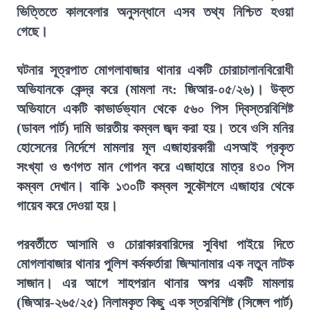
ভিত্তিতে কালবেলার অনুসন্ধানে এসব তথ্য নিশ্চিত হওয়া
গেছে।
ঘটনার সূত্রপাত মোগলাবাজার থানার একটি চোরাচালানবিরোধী
অভিযানকে কেন্দ্র করে (মামলা নং: জিআর-০৫/২৬)। উক্ত
অভিযানে একটি কাভার্ডভ্যান থেকে ৫৬০ পিস দ্বিস্তরবিশিষ্ট
(ডাবল পার্ট) দামি ভারতীয় কম্বল জব্দ করা হয়। তবে ওসি মনির
হোসেনের নির্দেশে মামলার মূল এজাহারকারী এসআই প্রকৃত
সংখ্যা ও গুণগত মান গোপন করে এজাহারে মাত্র ৪৩০ পিস
কম্বল দেখান। বাকি ১৩০টি কম্বল সুকৌশলে এজাহার থেকে
গায়েব করে দেওয়া হয়।
পরবর্তীতে আসামি ও চোরাকারবারিদের সুবিধা পাইয়ে দিতে
মোগলাবাজার থানার পুলিশ কর্মকর্তারা জিম্মানামার এক নতুন নাটক
সাজান। এর আগে শাহপরান থানার অপর একটি মামলায়
(জিআর-২৬৫/২৫) নিলামকৃত কিছু এক স্তরবিশিষ্ট (সিঙ্গেল পার্ট)