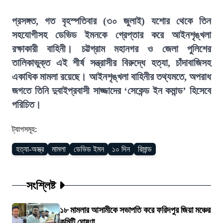
প্রসঙ্গত, গত বৃহস্পতিবার (৩০ জুলাই) যশোর থেকে তিন
সহযোগীসহ ডেভিড ইমনকে গ্রেপ্তার করে আইনশৃঙ্খলা
রক্ষাকারী বাহিনী। চট্টগ্রাম মহানগর ও জেলা পুলিশের
তালিকাভুক্ত এই শীর্ষ সন্ত্রাসীর বিরুদ্ধে হত্যা, চাঁদাবাজিসহ
একাধিক মামলা রয়েছে। আইনশৃঙ্খলা বাহিনীর তথ্যমতে, অপরাধ
জগতে তিনি দুবাইপ্রবাসী সাজ্জাদের ‘সেকেন্ড ইন কমান্ড’ হিসেবে
পরিচিত।
ট্যাগসমূহ:
হত্যা-অস্ত্র
মামলা
ডেভিড ইমন
১০ দিন
রিমান্ড
সংশ্লিষ্ট
১৮ মামলার আসামীকে সভাপতি করে ফরিদপুর জিয়া মঞ্চের
কমিটি ঘোষণা