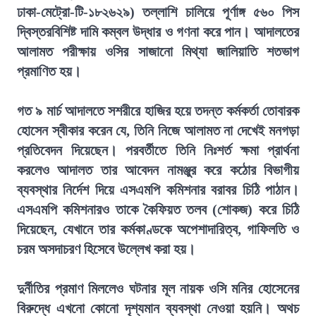
ঢাকা-মেট্রো-টি-১৮২৬২৯) তল্লাশি চালিয়ে পূর্ণাঙ্গ ৫৬০ পিস
দ্বিস্তরবিশিষ্ট দামি কম্বল উদ্ধার ও গণনা করে পান। আদালতের
আলামত পরীক্ষায় ওসির সাজানো মিথ্যা জালিয়াতি শতভাগ
প্রমাণিত হয়।
গত ৯ মার্চ আদালতে সশরীরে হাজির হয়ে তদন্ত কর্মকর্তা তোবারক
হোসেন স্বীকার করেন যে, তিনি নিজে আলামত না দেখেই মনগড়া
প্রতিবেদন দিয়েছেন। পরবর্তীতে তিনি নিঃশর্ত ক্ষমা প্রার্থনা
করলেও আদালত তার আবেদন নামঞ্জুর করে কঠোর বিভাগীয়
ব্যবস্থার নির্দেশ দিয়ে এসএমপি কমিশনার বরাবর চিঠি পাঠান।
এসএমপি কমিশনারও তাকে কৈফিয়ত তলব (শোকজ) করে চিঠি
দিয়েছেন, যেখানে তার কর্মকাণ্ডকে অপেশাদারিত্ব, গাফিলতি ও
চরম অসদাচরণ হিসেবে উল্লেখ করা হয়।
দুর্নীতির প্রমাণ মিললেও ঘটনার মূল নায়ক ওসি মনির হোসেনের
বিরুদ্ধে এখনো কোনো দৃশ্যমান ব্যবস্থা নেওয়া হয়নি। অথচ