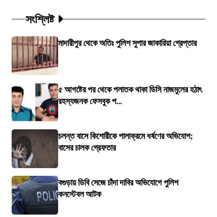
সংশ্লিষ্ট
মাদারীপুর থেকে অতিঃ পুলিশ সুপার জাকারিয়া গ্রেপ্তার
৫ আগষ্টের পর থেকে পলাতক থাকা ডিসি নাজমুলের হঠাৎ
রহস্যজনক ফেসবুক প...
চলন্ত বাসে কিশোরীকে পালাক্রমে ধর্ষণের অভিযোগ;
বাসের চালক গ্রেফতার
বগুড়ায় ডিবি সেজে চাঁদা দাবির অভিযোগে পুলিশ
কনস্টেবল আটক