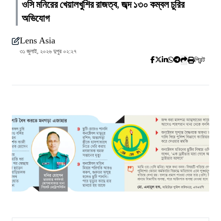
ওসি মনিরের খেয়ালখুশির রাজত্ব, জব্দ ১৩০ কম্বল চুরির
অভিযোগ
Lens Asia
৩১ জুলাই, ২০২৬ দুপুর ০২:২৭
প্রিন্ট