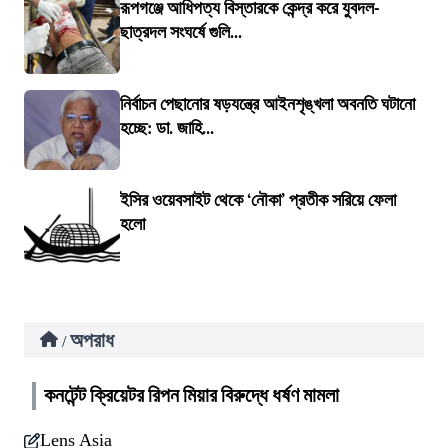
রূপগঞ্জে আধিপত্য বিস্তারকে কেন্দ্র করে যুবদল-
ছাত্রদল সংঘর্ষে গুলি...
নির্বাচন পেছানোর ষড়যন্ত্রে আইনশৃঙ্খলা অবনতি ঘটানো
হচ্ছে: ডা. জাহি...
ইসির ওয়েবসাইট থেকে ‘নৌকা’ প্রতীক সরিয়ে ফেলা
হলো
অপরাধ
/
কনটেন্ট ক্রিয়েটর রিপন মিয়ার বিরুদ্ধে ধর্ষণ মামলা
Lens Asia