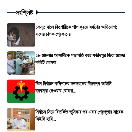
সংশ্লিষ্ট
চলন্ত বাসে কিশোরীকে পালাক্রমে ধর্ষণের অভিযোগ;
বাসের চালক গ্রেফতার
১৮ মামলার আসামীকে সভাপতি করে ফরিদপুর জিয়া মঞ্চের
কমিটি ঘোষণা
তিন নির্বাচন কমিশনের সদস্যদের বিরুদ্ধে আইনি
ব্যবস্থা নেওয়ার ঘোষণা...
নির্বাচন নিয়ে বিতর্কিত ভূমিকার পর এবার গ্রেপ্তার সাবেক
সিইসি হাবি...