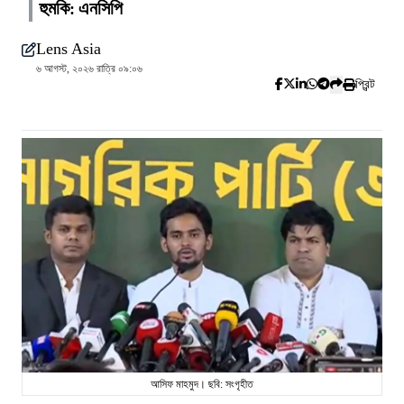
হুমকি: এনসিপি
Lens Asia
৬ আগস্ট, ২০২৬ রাত্রি ০৯:০৬
প্রিন্ট
আসিফ মাহমুদ। ছবি: সংগৃহীত