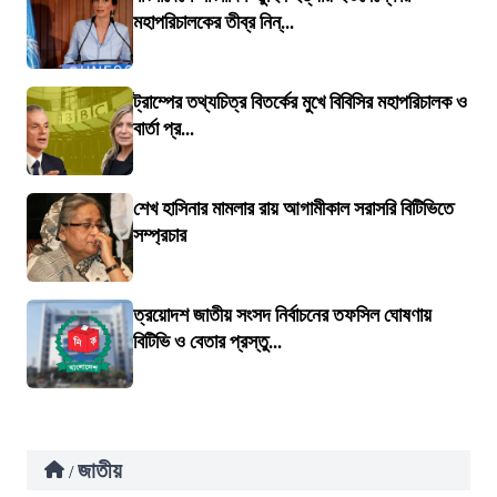
মহাপরিচালকের তীব্র নিন্...
ট্রাম্পের তথ্যচিত্র বিতর্কের মুখে বিবিসির মহাপরিচালক ও
বার্তা প্র...
শেখ হাসিনার মামলার রায় আগামীকাল সরাসরি বিটিভিতে
সম্প্রচার
ত্রয়োদশ জাতীয় সংসদ নির্বাচনের তফসিল ঘোষণায়
বিটিভি ও বেতার প্রস্তু...
জাতীয়
/