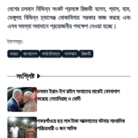
দেশের চলমান বিভিন্ন সংকট প্রসঙ্গে রিজভী বলেন, গ্যাস, হাম,
ডেঙ্গুসহ বিভিন্ন চ্যালেঞ্জ মোকাবিলায় সরকার কাজ করছে এবং
এসব সমস্যা সমাধানে প্রয়োজনীয় পদক্ষেপ নেওয়া হচ্ছে।
ট্যাগসমূহ:
ভারত
বাংলাদেশ
সার্বভৌমত্ব
অসম্মান
রিজভী
সংশ্লিষ্ট
চলমান ইরান-ইস'রাইল সংঘাতের মাঝেই ফোনালাপ
করেছে নেতানিয়াহু ও মোদী
গফরগাঁওয়ে ছয় লাখ টাকা আত্মসাতের ঘটনায় সাংবাদিক
পরিচয়ধারী ৩ জন আটক