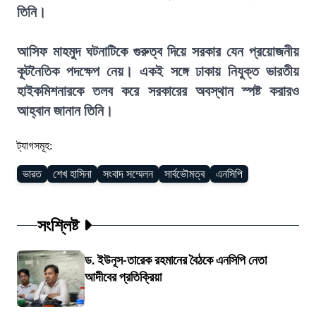
তিনি।
আসিফ মাহমুদ ঘটনাটিকে গুরুত্ব দিয়ে সরকার যেন প্রয়োজনীয়
কূটনৈতিক পদক্ষেপ নেয়। একই সঙ্গে ঢাকায় নিযুক্ত ভারতীয়
হাইকমিশনারকে তলব করে সরকারের অবস্থান স্পষ্ট করারও
আহ্বান জানান তিনি।
ট্যাগসমূহ:
ভারত
শেখ হাসিনা
সংবাদ সম্মেলন
সার্বভৌমত্ব
এনসিপি
সংশ্লিষ্ট
ড. ইউনূস-তারেক রহমানের বৈঠকে এনসিপি নেতা
আদীবের প্রতিক্রিয়া