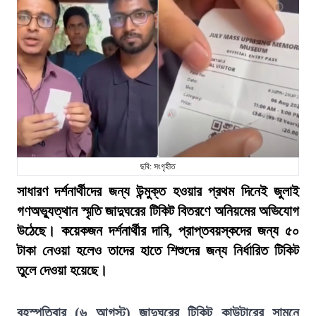
ছবি: সংগৃহীত
সাধারণ দর্শনার্থীদের জন্য উন্মুক্ত হওয়ার প্রথম দিনেই জুলাই
গণঅভ্যুত্থান স্মৃতি জাদুঘরের টিকিট বিতরণে অনিয়মের অভিযোগ
উঠেছে। কয়েকজন দর্শনার্থীর দাবি, প্রাপ্তবয়স্কদের জন্য ৫০
টাকা নেওয়া হলেও তাদের হাতে শিশুদের জন্য নির্ধারিত টিকিট
তুলে দেওয়া হয়েছে।
বৃহস্পতিবার (৬ আগস্ট) জাদুঘরের টিকিট কাউন্টারের সামনে