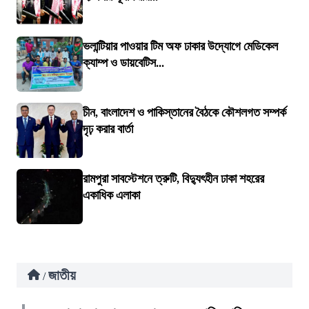
ভলান্টিয়ার পাওয়ার টিম অফ ঢাকার উদ্যোগে মেডিকেল
ক্যাম্প ও ডায়বেটিস...
চীন, বাংলাদেশ ও পাকিস্তানের বৈঠকে কৌশলগত সম্পর্ক
দৃঢ় করার বার্তা
রামপুরা সাবস্টেশনে ত্রুটি, বিদ্যুৎহীন ঢাকা শহরের
একাধিক এলাকা
জাতীয়
/