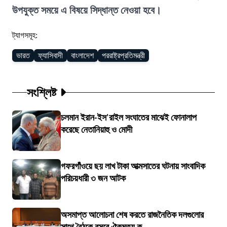
উপযুক্ত সময়ে এ বিষয়ে সিদ্ধান্ত নেওয়া হবে।
ট্যাগসমূহ:
ভারত
ফ্যাসিবাদী
বাংলাদেশ
পররাষ্ট্রপ্রতিমন্ত্রী
সংশ্লিষ্ট
চলমান ইরান-ইস'রাইল সংঘাতের মাঝেই ফোনালাপ
করেছে নেতানিয়াহু ও মোদী
গফরগাঁওয়ে ছয় লাখ টাকা আত্মসাতের ঘটনায় সাংবাদিক
পরিচয়ধারী ৩ জন আটক
অসমাপ্ত আলোচনা শেষ করতে রাজনৈতিক দলগুলোর